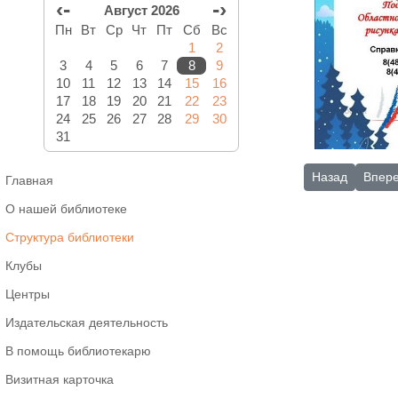
‹-
-›
Август 2026
Пн
Вт
Ср
Чт
Пт
Сб
Вс
1
2
3
4
5
6
7
8
9
10
11
12
13
14
15
16
17
18
19
20
21
22
23
24
25
26
27
28
29
30
31
Предыдущий: 
Следу
Назад
Впер
Главная
О нашей библиотеке
Структура библиотеки
Клубы
Центры
Издательская деятельность
В помощь библиотекарю
Визитная карточка