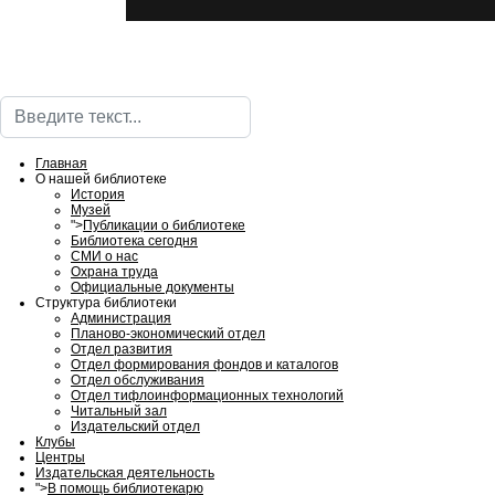
Поиск
Главная
О нашей библиотеке
История
Музей
">
Публикации о библиотеке
Библиотека сегодня
СМИ о нас
Охрана труда
Официальные документы
Структура библиотеки
Администрация
Планово-экономический отдел
Отдел развития
Отдел формирования фондов и каталогов
Отдел обслуживания
Отдел тифлоинформационных технологий
Читальный зал
Издательский отдел
Клубы
Центры
Издательская деятельность
">
В помощь библиотекарю