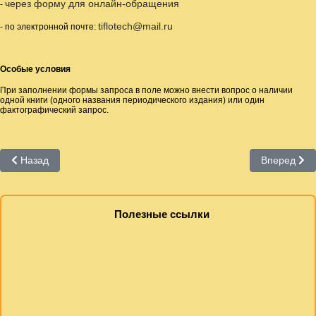
через форму для онлайн-обращения
-
tiflotech@mail.ru
- по электронной почте:
Особые условия
При заполнении формы запроса в поле можно внести вопрос о наличии
одной книги (одного названия периодического издания) или один
фактографический запрос.
Предыдущий: Получить пароль и доступ к Онлайн-Библиотеке дл
Следующий
Назад
Вперед
Полезные ссылки