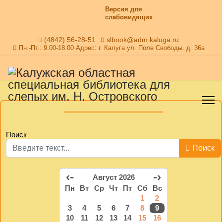
Версия для
слабовидящих
(4842) 56-28-51
slbook@adm.kaluga.ru
Пн.-Пт.: 9.00-18.00 Адрес: г. Калуга ул. Поле Свободы. д. 36а
Поиск
Поиск
‹-
-›
Август 2026
Пн
Вт
Ср
Чт
Пт
Сб
Вс
1
2
3
4
5
6
7
8
9
10
11
12
13
14
15
16