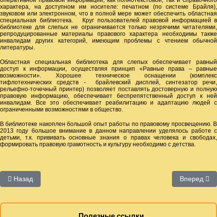
оперативной правовой информации, как полнотекстовой, так и справочного
характера, на доступном им носителе: печатном (по системе Брайля),
звуковом или электронном, что в полной мере может обеспечить областная
специальная библиотека. Круг пользователей правовой информацией в
библиотеке для слепых не ограничивается только незрячими читателями,
репродуцированные материалы правового характера необходимы также
инвалидам других категорий, имеющим проблемы с чтением обычной
литературы.
Областная специальная библиотека для слепых обеспечивает равный
доступ к информации, осуществляя принцип «Равные права – равные
возможности». Хорошее техническое оснащении (комплекс
тифлотехнических средств - брайлевский дисплей, синтезатор речи,
рельефно-точечный принтер) позволяет поставлять достоверную и полную
правовую информацию, обеспечивает беспрепятственный доступ к ней
инвалидам. Все это обеспечивает реабилитацию и адаптацию людей с
ограниченными возможностями в общество.
В библиотеке накоплен большой опыт работы по правовому просвещению. В
2013 году большое внимание в данном направлении уделялось работе с
детьми, т.к. прививать основные знания о правах человека и свободах,
формировать правовую грамотность и культуру необходимо с детства.
Предыдущий: цели и задачи
Следующий:
Назад
Вперед
Полезные ссылки