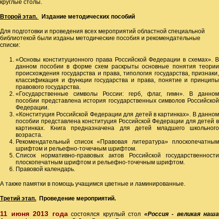
круглые столы.
Второй этап.
Издание методических пособий
Для подготовки и проведения всех мероприятий областной специальной
библиотекой были изданы методические пособия и рекомендательные
списки:
«Основы конституционного права Российской Федерации в схемах». В
данном пособии в форме схем раскрыты основные понятия теории
происхождения государства и права, типология государства, признаки,
классификация и функции государства и права, понятие и принципы
правового государства.
«Государственные символы России: герб, флаг, гимн». В данном
пособии представлена история государственных символов Российской
Федерации.
«Конституция Российской Федерации для детей в картинках». В данном
пособии представлена конституция Российской Федерации для детей в
картинках. Книга предназначена для детей младшего школьного
возраста.
Рекомендательный список «Правовая литература» плоскопечатным
шрифтом и рельефно-точечным шрифтом.
Список нормативно-правовых актов Российской государственности
плоскопечатным шрифтом и рельефно-точечным шрифтом.
Правовой календарь.
А также памятки в помощь учащимся цветные и ламинированные.
Третий этап.
Проведение мероприятий.
11 июня 2013 года
состоялся круглый стол
«Россия - великая наша