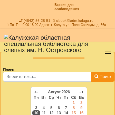
Версия для
слабовидящих
(4842) 56-28-51
slbook@adm.kaluga.ru
Пн.-Пт.: 9.00-18.00 Адрес: г. Калуга ул. Поле Свободы. д. 36а
Поиск
Поиск
‹-
-›
Август 2026
Пн
Вт
Ср
Чт
Пт
Сб
Вс
1
2
3
4
5
6
7
8
9
10
11
12
13
14
15
16