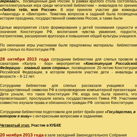
держава!»,
посвященный Дню России. В рамках круглого стола состоялас
интеллектуальная игра среди читателей библиотеки – инвалидов по зрению
«Люблю тебя, моя Россия»
. В игре приняли участие две команд
«Авангард» и «Виктория». Тематика вопросов и заданий была посвящена
истории праздника, государственной символике России, а также были
Целью мероприятия стало формирования у детей понимания сущности и
значения Конституции РФ, воспитания чувства уважения, гордости,
патриотизма, расширения кругозора и повышения общей культуры учащихся.
По окончании игры участникам были предложены материалы библиотеки
для слепых по Конституции РФ.
28 октября 2013 года
сотрудники библиотеки для слепых провели в
санатории «Калуга - бор» мероприятие
«Конституция Российско
Федерации - главный закон страны»
, посвященное 20-летию Конституци
Российской Федерации, в котором приняли участие дети - инвалиды в
возрасте – 8-12 лет.
Сотрудники библиотеки для слепых рассказали учащимся о
государственный символах РФ в сопровождении компьютерной презентации.
Дети узнали, что такое Конституция РФ, когда она была принята, что
провозглашает, прослушали запись государственного Гимна РФ. Участники
совместно изучали права и обязанности граждан РФ согласно Конституции.
Сотрудники библиотеки подготовили для ребят брейн-ринг
«Государство, в
котором я живу»
с интересными вопросами и заданиями.
Четвертый этап.
Участие в КУБКЕ
20 ноября 2013 года
в зале заседаний Законодательного Собрания