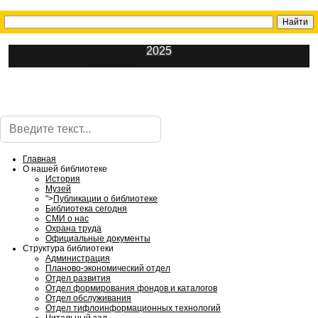
2025
ИнфоЦентр
Поиск
Главная
О нашей библиотеке
История
Музей
">
Публикации о библиотеке
Библиотека сегодня
СМИ о нас
Охрана труда
Официальные документы
Структура библиотеки
Администрация
Планово-экономический отдел
Отдел развития
Отдел формирования фондов и каталогов
Отдел обслуживания
Отдел тифлоинформационных технологий