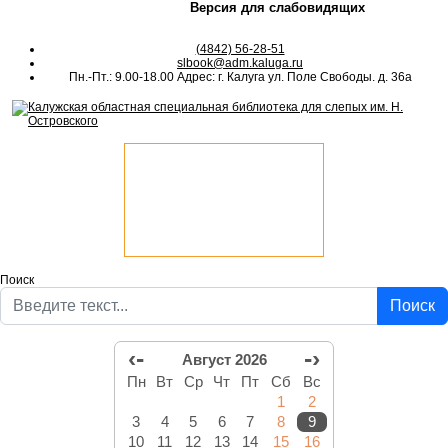
Версия для слабовидящих
(4842) 56-28-51
slbook@adm.kaluga.ru
Пн.-Пт.: 9.00-18.00 Адрес: г. Калуга ул. Поле Свободы. д. 36а
Поиск
Поиск
‹-
-›
Август 2026
Пн
Вт
Ср
Чт
Пт
Сб
Вс
1
2
3
4
5
6
7
8
9
10
11
12
13
14
15
16