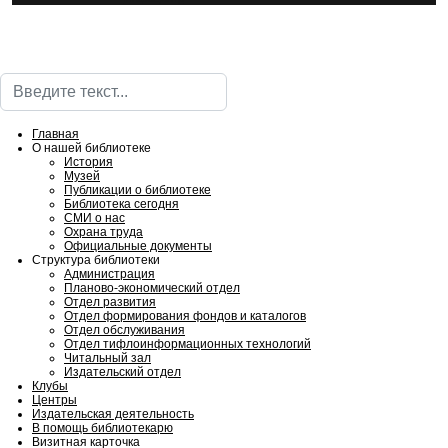
Поиск
Главная
О нашей библиотеке
История
Музей
Публикации о библиотеке
Библиотека сегодня
СМИ о нас
Охрана труда
Официальные документы
Структура библиотеки
Администрация
Планово-экономический отдел
Отдел развития
Отдел формирования фондов и каталогов
Отдел обслуживания
Отдел тифлоинформационных технологий
Читальный зал
Издательский отдел
Клубы
Центры
Издательская деятельность
В помощь библиотекарю
Визитная карточка