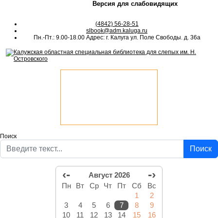
Версия для слабовидящих
(4842) 56-28-51
slbook@adm.kaluga.ru
Пн.-Пт.: 9.00-18.00 Адрес: г. Калуга ул. Поле Свободы. д. 36а
Поиск
Поиск
‹-
-›
Август 2026
Пн
Вт
Ср
Чт
Пт
Сб
Вс
1
2
3
4
5
6
7
8
9
10
11
12
13
14
15
16