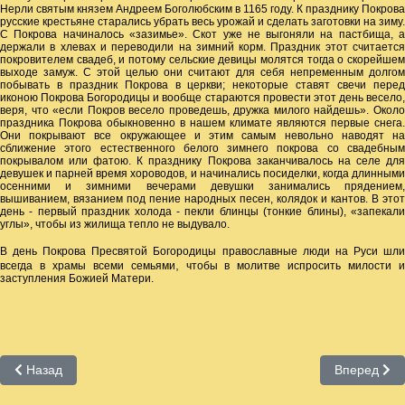
Нерли святым князем Андреем Боголюбским в 1165 году. К празднику Покрова
русские крестьяне старались убрать весь урожай и сделать заготовки на зиму.
С Покрова начиналось «зазимье». Скот уже не выгоняли на пастбища, а
держали в хлевах и переводили на зимний корм. Праздник этот считается
покровителем свадеб, и потому сельские девицы молятся тогда о скорейшем
выходе замуж. С этой целью они считают для себя непременным долгом
побывать в праздник Покрова в церкви; некоторые ставят свечи перед
иконою Покрова Богородицы и вообще стараются провести этот день весело,
веря, что «если Покров весело проведешь, дружка милого найдешь». Около
праздника Покрова обыкновенно в нашем климате являются первые снега.
Они покрывают все окружающее и этим самым невольно наводят на
сближение этого естественного белого зимнего покрова со свадебным
покрывалом или фатою. К празднику Покрова заканчивалось на селе для
девушек и парней время хороводов, и начинались посиделки, когда длинными
осенними и зимними вечерами девушки занимались прядением,
вышиванием, вязанием под пение народных песен, колядок и кантов. В этот
день - первый праздник холода - пекли блинцы (тонкие блины), «запекали
углы», чтобы из жилища тепло не выдувало.
В день Покрова Пресвятой Богородицы православные люди на Руси шли
,
всегда в храмы всеми семьями
чтобы в молитве испросить милости 
заступления Божией Матери.
Предыдущий: МФЦ
Следующий:
Назад
Вперед