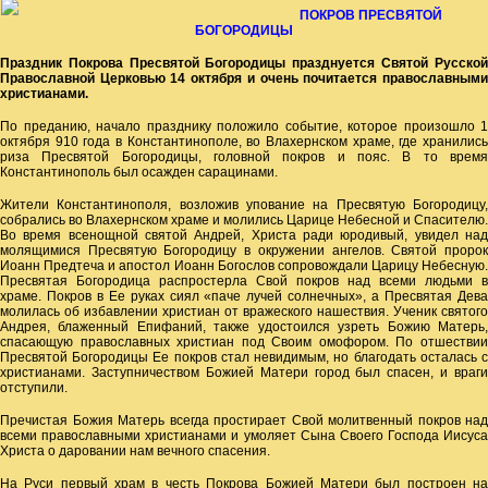
ПОКРОВ ПРЕСВЯТОЙ
БОГОРОДИЦЫ
Праздник Покрова Пресвятой Богородицы празднуется Святой Русской
Православной Церковью 14 октября и очень почитается православными
христианами.
По преданию, начало празднику положило событие, которое произошло 1
октября 910 года в Константинополе, во Влахернском храме, где хранились
риза Пресвятой Богородицы, головной покров и пояс. В то время
Константинополь был осажден сарацинами.
Жители Константинополя, возложив упование на Пресвятую Богородицу,
собрались во Влахернском храме и молились Царице Небесной и Спасителю.
Во время всенощной святой Андрей, Христа ради юродивый, увидел над
молящимися Пресвятую Богородицу в окружении ангелов. Святой пророк
Иоанн Предтеча и апостол Иоанн Богослов сопровождали Царицу Небесную.
Пресвятая Богородица распростерла Свой покров над всеми людьми в
храме. Покров в Ее руках сиял «паче лучей солнечных», а Пресвятая Дева
молилась об избавлении христиан от вражеского нашествия. Ученик святого
Андрея, блаженный Епифаний, также удостоился узреть Божию Матерь,
спасающую православных христиан под Своим омофором. По отшествии
Пресвятой Богородицы Ее покров стал невидимым, но благодать осталась с
христианами. Заступничеством Божией Матери город был спасен, и враги
отступили.
Пречистая Божия Матерь всегда простирает Свой молитвенный покров над
всеми православными христианами и умоляет Сына Своего Господа Иисуса
Христа о даровании нам вечного спасения.
На Руси первый храм в честь Покрова Божией Матери был построен на