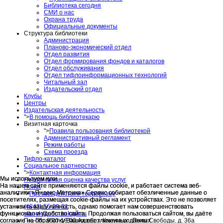
Библиотека сегодня
СМИ о нас
Охрана труда
Официальные документы
Структура библиотеки
Администрация
Планово-экономический отдел
Отдел развития
Отдел формирования фондов и каталогов
Отдел обслуживания
Отдел тифлоинформационных технологий
Читальный зал
Издательский отдел
Клубы
Центры
Издательская деятельность
">
В помощь библиотекарю
Визитная карточка
">
Правила пользования библиотекой
Административный регламент
Режим работы
Схема проезда
Тифло-каталог
Социальное партнерство
">
Контактная информация
Мы используем куки
Мы используем куки
Независимая оценка качества услуг
На нашем сайте применяются файлы cookie, и работает система веб-
На нашем сайте применяются файлы cookie, и работает система веб-
Поиск
аналитики «Яндекс Метрика».Сервис собирает обезличенные данные о
аналитики «Яндекс Метрика».Сервис собирает обезличенные данные о
">
Противодействие терроризму
посетителях, размещая cookie-файлы на их устройствах. Это не позволяет
посетителях, размещая cookie-файлы на их устройствах. Это не позволяет
(4842) 56-28-51
установить вашу личность, однако помогает нам совершенствовать
установить вашу личность, однако помогает нам совершенствовать
slbook@adm.kaluga.ru
функционал и удобство сайта. Продолжая пользоваться сайтом, вы даёте
функционал и удобство сайта. Продолжая пользоваться сайтом, вы даёте
Пн.-Пт.: 9.00-18.00 Адрес: г. Калуга ул. Поле Свободы. д. 36а
согласие на обработку Ваших обезличенных данных.
согласие на обработку Ваших обезличенных данных.