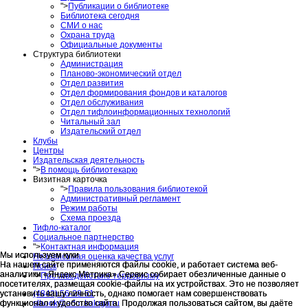
">
Публикации о библиотеке
Библиотека сегодня
СМИ о нас
Охрана труда
Официальные документы
Структура библиотеки
Администрация
Планово-экономический отдел
Отдел развития
Отдел формирования фондов и каталогов
Отдел обслуживания
Отдел тифлоинформационных технологий
Читальный зал
Издательский отдел
Клубы
Центры
Издательская деятельность
">
В помощь библиотекарю
Визитная карточка
">
Правила пользования библиотекой
Административный регламент
Режим работы
Схема проезда
Тифло-каталог
Социальное партнерство
">
Контактная информация
Мы используем куки
Мы используем куки
Независимая оценка качества услуг
На нашем сайте применяются файлы cookie, и работает система веб-
На нашем сайте применяются файлы cookie, и работает система веб-
Поиск
аналитики «Яндекс Метрика».Сервис собирает обезличенные данные о
аналитики «Яндекс Метрика».Сервис собирает обезличенные данные о
">
Противодействие терроризму
посетителях, размещая cookie-файлы на их устройствах. Это не позволяет
посетителях, размещая cookie-файлы на их устройствах. Это не позволяет
(4842) 56-28-51
установить вашу личность, однако помогает нам совершенствовать
установить вашу личность, однако помогает нам совершенствовать
slbook@adm.kaluga.ru
функционал и удобство сайта. Продолжая пользоваться сайтом, вы даёте
функционал и удобство сайта. Продолжая пользоваться сайтом, вы даёте