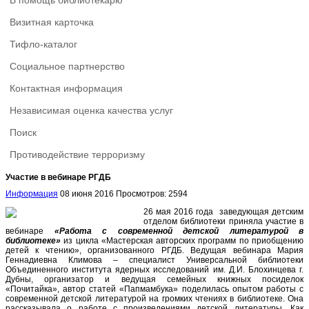
В помощь библиотекарю
Визитная карточка
Тифло-каталог
Социальное партнерство
Контактная информация
Независимая оценка качества услуг
Поиск
Противодействие терроризму
Участие в вебинаре РГДБ
Информация
08 июня 2016
Просмотров: 2594
26 мая 2016 года заведующая детским
отделом библиотеки приняла участие в
вебинаре
«Работа с современной детской литературой в
библиотеке»
из цикла «Мастерская авторских программ по приобщению
детей к чтению», организованного РГДБ. Ведущая вебинара Мария
Геннадиевна Климова – специалист Универсальной библиотеки
Объединенного института ядерных исследований им. Д.И. Блохинцева г.
Дубны, организатор и ведущая семейных книжных посиделок
«Почитайка», автор статей «Папмамбука» поделилась опытом работы с
современной детской литературой на громких чтениях в библиотеке. Она
рассказывала о работе с произведениями детской литературы. Как