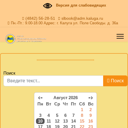
Версия для слабовидящих
(4842) 56-28-51
slbook@adm.kaluga.ru
Пн.-Пт.: 9.00-18.00 Адрес: г. Калуга ул. Поле Свободы. д. 36а
Поиск
Поиск
‹-
-›
Август 2026
Пн
Вт
Ср
Чт
Пт
Сб
Вс
1
2
3
4
5
6
7
8
9
10
11
12
13
14
15
16
17
18
19
20
21
22
23