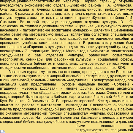
информационно-просветительский характер. Первую страницу открыла
руководитель экономического отдела Жуковского района Т. А. Колмыкова.
Она рассказала о бурном развитии промышленности, инфраструктуре
района. В рамках этой же страницы выступила с приветствием к участникам
выпуска журнала заместитель главы администрации Жуковского района Л. И.
Сколкина. Во второй странице заведующая отделом культуры В. С.
Черкесова выступила с докладом по теме «Организация культурного досуга
населения и патриотическое воспитание молодёжи». Валентина Семеновна
особо отметила методическую помощь коллектива областной специальной
библиотеки в формировании фондов, разработке методических пособий и
проведение учебных семинаров со стороны. В рамках выступления был
показан фильм «Горизонты культуры», о деятельности учреждений культуры,
посвящённых 71 годовщине Победы. Многие годы библиотека плодотворно
сотрудничает с зав. отделами культуры, организует совместные
мероприятия, семинары для работников культуры и социальной сферы,
пополняет фонды библиотек и социальных центров новой литературой и
методическими пособиями, в том числе мероприятия, посвященные ВОВ.
Завершил журнал музыкальная страница, прошедшая в селе Верховье.
На дне села выступили фольклорный ансамбль «Кладезь» под руководством
Юлии Русановой, вокальный ансамбль «Медуница». В репертуаре народного
ансамбля были представлены русские народные песни: «Соловей -
пташечка», «Берёза кудрявая» и многие другие, вокальный ансамбль
порадовал участников «Лада» шлягерами советской эстрады. Очень тёплой и
плодотворной была встреча с библиотекарем местной сельской библиотеки
Куст Валентиной Васильевной. Во время интересной беседы поделились
опытом по работе с читателями инвалидами. Специалист библиотеки
внесла предложение в очередной раз организовать семинар-учёбу в районе
по оказанию методической помощи специалистам культуры, образования и
социальной сферы. На прощание Валентина Васильевна передала в музей
специальной библиотеки куклу оберег с наилучшими пожеланиями и дальней
шими планами на
сотрудничество со специальной