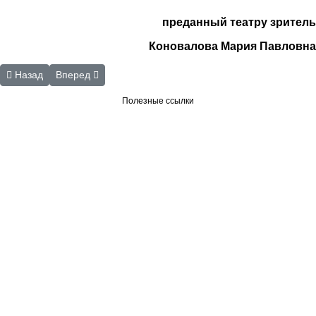
преданный театру зритель
Коновалова Мария Павловна
Предыдущий: Взаимодействие с Калужским филиалом ФГАУ «МНТК
Следующий: Сотрудничество с учреждениями образов
Назад
Вперед
Полезные ссылки