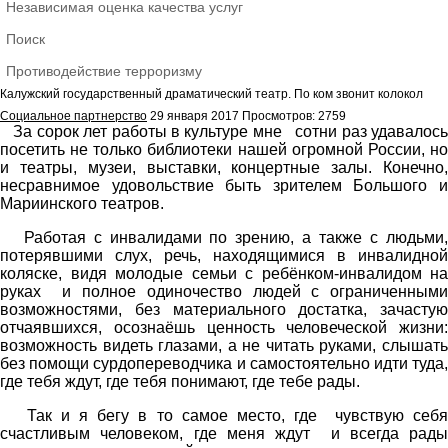
Независимая оценка качества услуг
Поиск
Противодействие терроризму
Калужский государственный драматический театр. По ком звонит колокол
Социальное партнерство
29 января 2017
Просмотров: 2759
За сорок лет работы в культуре мне сотни раз удавалось
посетить не только библиотеки нашей огромной России, но
и театры, музеи, выставки, концертные залы. Конечно,
несравнимое удовольствие быть зрителем Большого и
Мариинского театров.
Работая с инвалидами по зрению, а также с людьми,
потерявшими слух, речь, находящимися в инвалидной
коляске, видя молодые семьи с ребёнком-инвалидом на
руках и полное одиночество людей с ограниченными
возможностями, без материального достатка, зачастую
отчаявшихся, осознаёшь ценность человеческой жизни:
возможность видеть глазами, а не читать руками, слышать
без помощи сурдопереводчика и самостоятельно идти туда,
где тебя ждут, где тебя понимают, где тебе рады.
Так и я бегу в то самое место, где чувствую себя
счастливым человеком, где меня ждут и всегда рады