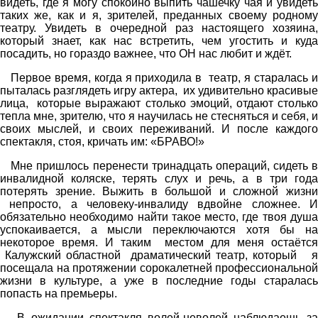
видеть, где я могу спокойно выпить чашечку чая и увидеть
таких же, как и я, зрителей, преданных своему родному
театру. Увидеть в очередной раз настоящего хозяина,
который знает, как нас встретить, чем угостить и куда
посадить, но гораздо важнее, что ОН нас любит и ждёт.
Первое время, когда я приходила в театр, я старалась и
пыталась разглядеть игру актера, их удивительно красивые
лица, которые выражают столько эмоций, отдают столько
тепла мне, зрителю, что я научилась не стесняться и себя, и
своих мыслей, и своих переживаний. И после каждого
спектакля, стоя, кричать им: «БРАВО!»
Мне пришлось перенести тринадцать операций, сидеть в
инвалидной коляске, терять слух и речь, а в три года
потерять зрение. Выжить в большой и сложной жизни
непросто, а человеку-инвалиду вдвойне сложнее. И
обязательно необходимо найти такое место, где твоя душа
успокаивается, а мысли переключаются хотя бы на
некоторое время. И таким местом для меня остаётся
Калужский областной драматический театр,
который я
посещала на протяжении сорокалетней профессиональной
жизни в культуре, а уже в последние годы старалась
попасть на премьеры.
В ожидании спектакля волей-неволей наблюдаешь за