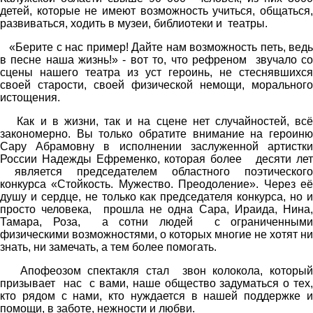
детей, которые не имеют возможность учиться, общаться,
развиваться, ходить в музеи, библиотеки и театры.
«Берите с нас пример! Дайте нам возможность петь, ведь
в песне наша жизнь!» - вот то, что рефреном звучало со
сцены нашего театра из уст героинь, не стеснявшихся
своей старости, своей физической немощи, морального
истощения.
Как и в жизни, так и на сцене нет случайностей, всё
закономерно. Вы только обратите внимание на героиню
Сару Абрамовну в исполнении заслуженной артистки
России Надежды Ефременко, которая более десяти лет
является председателем областного поэтического
конкурса «Стойкость. Мужество. Преодоление». Через её
душу и сердце, не только как председателя конкурса, но и
просто человека, прошла не одна Сара, Ираида, Нина,
Тамара, Роза, а сотни людей с ограниченными
физическими возможностями, о которых многие не хотят ни
знать, ни замечать, а тем более помогать.
Апофеозом спектакля стал звон колокола, который
призывает нас с вами, наше общество задуматься о тех,
кто рядом с нами, кто нуждается в нашей поддержке и
помощи, в заботе, нежности и любви.