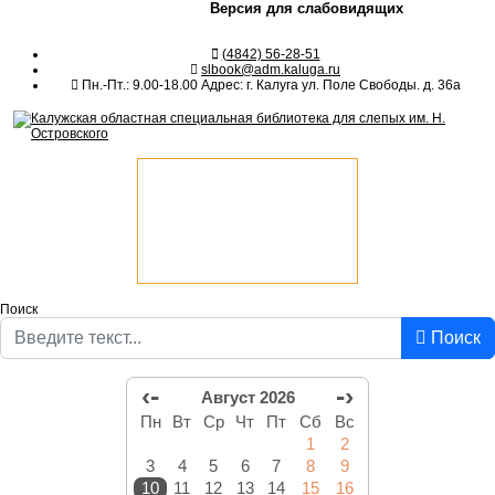
Версия для слабовидящих
(4842) 56-28-51
slbook@adm.kaluga.ru
Пн.-Пт.: 9.00-18.00 Адрес: г. Калуга ул. Поле Свободы. д. 36а
Поиск
Поиск
‹-
-›
Август 2026
Пн
Вт
Ср
Чт
Пт
Сб
Вс
1
2
3
4
5
6
7
8
9
10
11
12
13
14
15
16