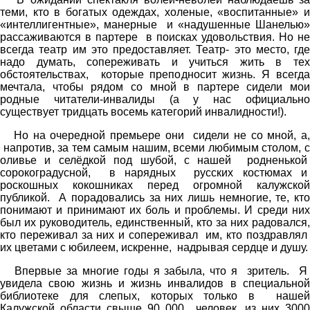
теми, кто в богатых одеждах, холеные, «воспитанные» и
«интеллигентные», манерные и «надушенные Шанелью»
рассаживаются в партере в поисках удовольствия. Но не
всегда театр им это предоставляет. Театр- это место, где
надо думать, сопереживать и учиться жить в тех
обстоятельствах, которые преподносит жизнь. Я всегда
мечтала, чтобы рядом со мной в партере сидели мои
родные читатели-инвалиды (а у нас официально
существует тридцать восемь категорий инвалидности!).
Но на очередной премьере они сидели не со мной, а,
напротив, за тем самым нашим, всеми любимым столом, с
оливье и селёдкой под шубой, с нашей родненькой
сорокоградусной, в нарядных русских костюмах и
роскошных кокошниках перед огромной калужской
публикой. А порадовались за них лишь немногие, те, кто
понимают и принимают их боль и проблемы. И среди них
был их руководитель, единственный, кто за них радовался,
кто переживал за них и сопереживал им, кто поздравлял
их цветами с юбилеем, искренне, надрывая сердце и душу.
Впервые за многие годы я забыла, что я зритель. Я
увидела свою жизнь и жизнь инвалидов в специальной
библиотеке для слепых, которых только в нашей
Калужской области свыше 90 000 человек, из них 3000