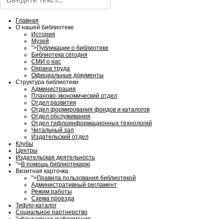
Главная
О нашей библиотеке
История
Музей
">
Публикации о библиотеке
Библиотека сегодня
СМИ о нас
Охрана труда
Официальные документы
Структура библиотеки
Администрация
Планово-экономический отдел
Отдел развития
Отдел формирования фондов и каталогов
Отдел обслуживания
Отдел тифлоинформационных технологий
Читальный зал
Издательский отдел
Клубы
Центры
Издательская деятельность
">
В помощь библиотекарю
Визитная карточка
">
Правила пользования библиотекой
Административный регламент
Режим работы
Схема проезда
Тифло-каталог
Социальное партнерство