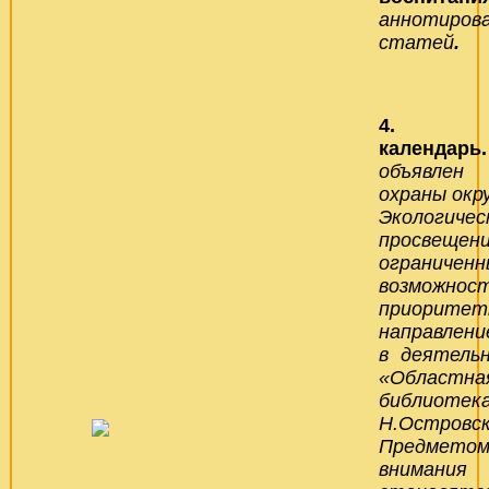
аннотиро
статей
.
4
календарь
объяв
охраны
окр
Экологичес
просвеще
ограничен
возможно
приорите
направлени
в деятель
«Областна
библиотека
Н.Островск
Предметом
внимания 