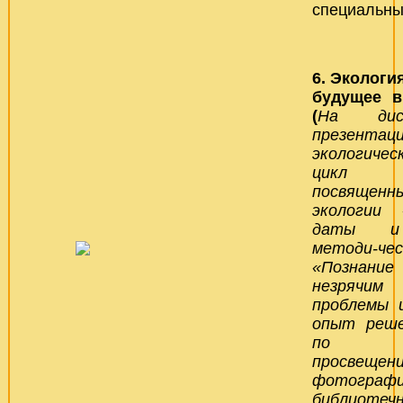
специальны
6.
Экология
будущее в
(
На дис
презентаци
экологичес
цикл ме
посвящ
экологии 
даты и 
методи-ч
«Познан
незрячим
проблемы 
опыт реше
по экол
просвеще
фотограф
библиотеч