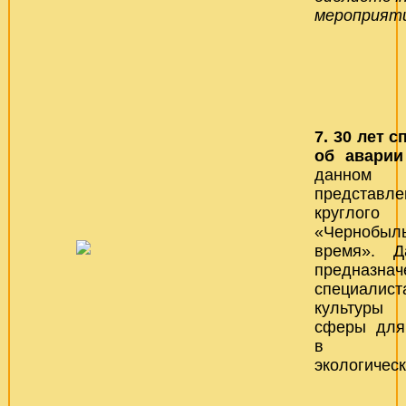
мероприяти
7.
30 лет с
об авари
данно
представл
кругл
«Чернобыль
время». Д
предназнач
специалис
культуры
сферы для
в мер
экологическ