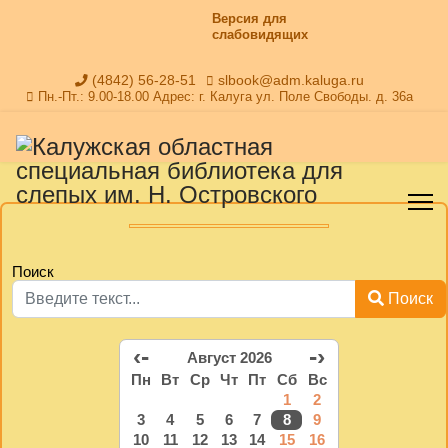
Версия для
слабовидящих
(4842) 56-28-51
slbook@adm.kaluga.ru
Пн.-Пт.: 9.00-18.00 Адрес: г. Калуга ул. Поле Свободы. д. 36а
Поиск
Поиск
‹-
-›
Август 2026
Пн
Вт
Ср
Чт
Пт
Сб
Вс
1
2
3
4
5
6
7
8
9
10
11
12
13
14
15
16