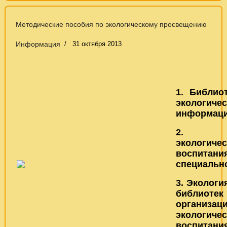
Методические пособия по экологическому просвещению
Информация
31 октября 2013
1. Библио
экологичес
информаци
2. Ос
экологичес
воспи
специальн
3.
Экологи
библи
организац
экологичес
воспитани