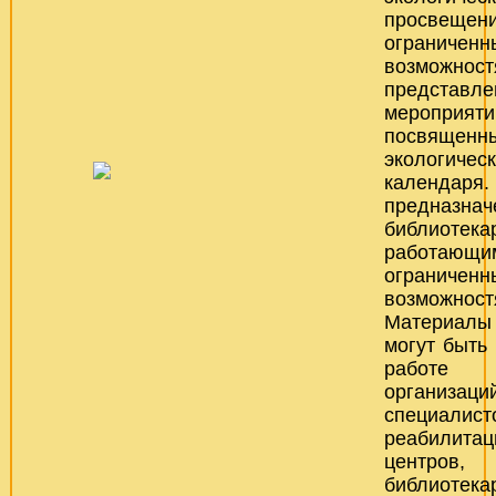
просвеще
ограниченн
возможнос
представ
мероприяти
посвяще
экологическ
календа
предназнач
библиотека
работающ
ограниченн
возможност
Материалы 
могут быть
работе о
организац
специалис
реабилитац
центров,
библиотека