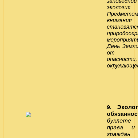
заповедн
экологи
Предметом
внимания 
становят
природоох
мероприят
День Земл
от эко
опасно
окружающей
Эколо
9.
обязанно
буклете 
права и 
граждан