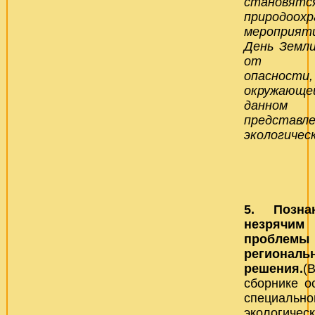
становят
природоох
мероприят
День Земл
от эко
опасно
окружающей
данно
представ
экологическ
5. Позна
незрячим
проб
региона
решения.
(
сборнике о
специально
экологичес