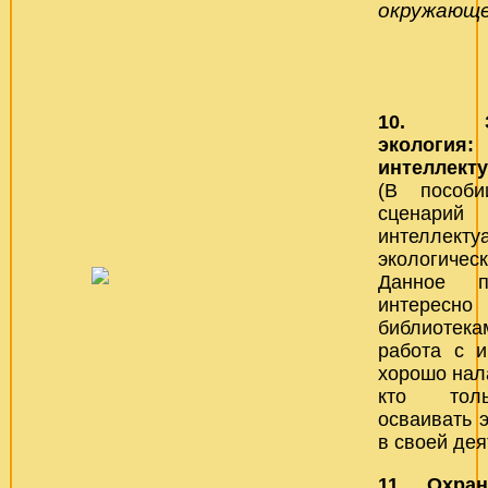
окружающе
10. Зан
экологи
интеллек
(В пособи
сценарий
интеллек
экологиче
Данное п
интересн
библиотек
работа с 
хорошо нала
кто толь
осваивать 
в своей дея
11. Охра