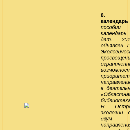
8. Эко
календар
пособии 
календарь
дат. 20
объявлен Г
Экологичес
просвеще
ограничен
возможно
приорите
направлени
в деятель
«Областна
библиотека
Н. Остро
экологии 
двум 
направлен