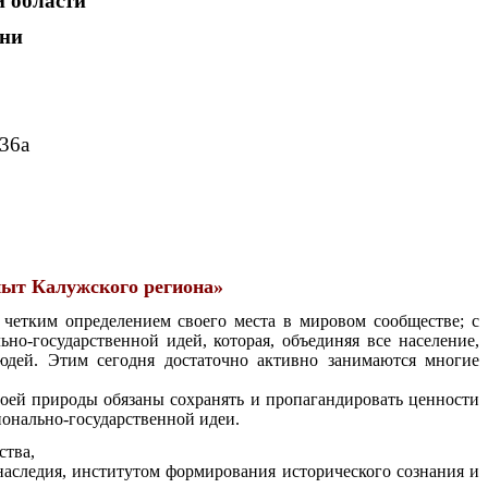
й области
ени
 36а
пыт Калужского региона»
етким определением своего места в мировом сообществе; с
о-государственной идей, которая, объединяя все население,
юдей. Этим сегодня достаточно активно занимаются многие
воей природы обязаны сохранять и пропагандировать ценности
ионально-государственной идеи.
тва,
наследия, институтом формирования исторического сознания и