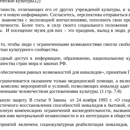
ческой культуры.(2)
тоинств, отличающих его от других учреждений культуры, и з
е и новую информацию. Согласитесь, перспектива отправиться в
 знакомства с экспозицией впечатлениями, пополнить свои пре
 личности. Более того, в силу своего социального положени
ы. И посещение музея для них – это праздник, выход в люди,
чтобы люди с ограниченными возможностями смогли свобод
стью культурного сообщества.
оступ к информации, образованию, национальному куль
инства стран мира и законах РФ.
обеспечения равных возможностей для инвалидов», принятым Г
граничивается оказанием только медицинской помощи, а вклю
комплекс мероприятий и условий, позволяющих инвалиду адапти
пленными человечеством достижениями культуры. (1 стр. 7-8)
льную защиту. В статье 9 Закона от 24 ноября 1995 г. «О со
астичного восстановления способностей инвалидов к бытовой, 
 полную компенсацию ограничений жизнедеятельности, вызван
ния ими материальной независимости и их интеграции в обществ
приятий включена социокультурная реабилитация инвалидов, 