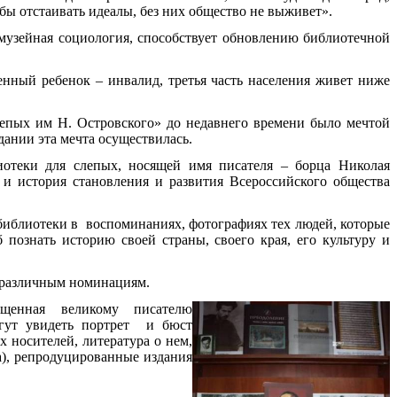
бы отстаивать идеалы, без них общество не выживет».
музейная социология, способствует обновлению библиотечной
енный ребенок – инвалид, третья часть населения живет ниже
епых им Н. Островского» до недавнего времени было мечтой
дании эта мечта осуществилась.
отеки для слепых, носящей имя писателя – борца Николая
о и история становления и развития Всероссийского общества
библиотеки в воспоминаниях, фотографиях тех людей, которые
б познать историю своей страны, своего края, его культуру и
о различным номинациям.
ященная великому писателю
огут увидеть портрет и бюст
 носителей, литература о нем,
а), репродуцированные издания