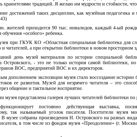
ь хранителями традиций. Я желаю им мудрости и стойкости, что
ие достижений таких дисциплин, как музейная педагогика и 
43)
млн. жителей приходится 90 тыс. инвалидов, каждый 4-ый рожд
я обучения «особого» ребенка.
узея при ГКУК КО «Областная специальная библиотека для сл
 и читателей, а при открытии библиотеки в новом просторном з
шний день музей материалов по истории специальной библи
а Островского, - это не только история самой библиотеки, н
теранов ВОС, предприятий ВОС и их директоров.
ым дополнением экспозиции музея стало воссоздание истории 
токов ее развития. Музей для незрячего читателя – это спосо
ерез общение и тактильное восприятие.
ии музея представлена галерея лучших читателей библиотеки п
ункционирует постоянно действующая выставка, посв
ому, так называемый уголок писателя. Посетители музея м
В музее собраны произведения Н. Островского на разных видах
ателя, в том числе из фондов музея «Преодоление» (г. Москв