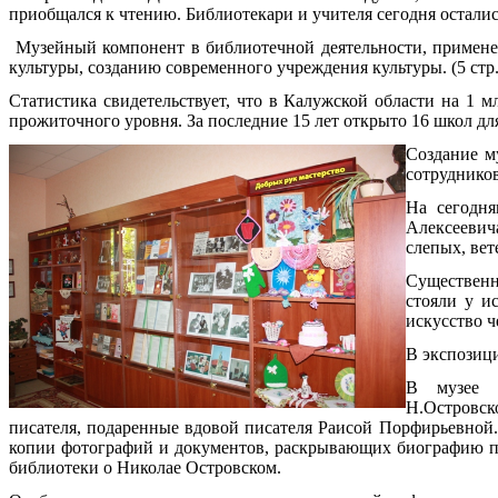
приобщался к чтению. Библиотекари и учителя сегодня осталис
Музейный компонент в библиотечной деятельности, применен
культуры, созданию современного учреждения культуры. (5 стр.
Статистика свидетельствует, что в Калужской области на 1 
прожиточного уровня. За последние 15 лет открыто 16 школ дл
Создание м
сотрудников
На сегодня
Алексеевич
слепых, ве
Существенн
стояли у ис
искусство ч
В экспозиц
В музее ф
Н.Островск
писателя, подаренные вдовой писателя Раисой Порфирьевной. 
копии фотографий и документов, раскрывающих биографию пис
библиотеки о Николае Островском.