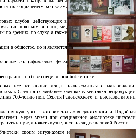
ы и нормативно- правовые акты
асти по социальным вопросам.
уговых клубов, действующих в
 вязание крючком и спицами,
ы по зрению, по слуху, а также
ции в обществе, но и являются
менение специфических форм
его района на базе специальной библиотеки.
оторых все желающие могут познакомиться с материалами,
тавки. Среди них наиболее значимые: выставка репродукций
нная 700-летию прп. Сергия Радонежского, и выставка картин
ения культуры, в котором только выдаются книги. Подобная
тателей. Через музей при специальной библиотеке читатели
охранять и приумножать культурное наследие великой России.
иблиотеки своим энтузиазмом и