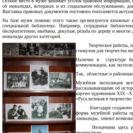
Особое место в музее занимает уголок правовой информации,
об инвалидах, ветеранах и их социальном обслуживании, д
Выставка правовых документов постоянно пополняется актуал
На базе музея помимо этого также организуются книжные 
специальной библиотеке. Например, сотрудники библиотек
бисероплетение, икебаны, декупаж, резьба по дереву и многое 
инвалиды других категорий.
Творческие работы, и
стимулом для творчества мн
Наличие в структуре би
коммуникации, как экспози
Так, областные и районные
Музейная экспозиция акт
рассказывающими об истор
картин художников XIX –XX
«Русь великая в творчестве
Благодаря созданию музея
форма музейной работы пр
-инвалиды, имеют возможнос
Неоценима здесь р
творчеством.