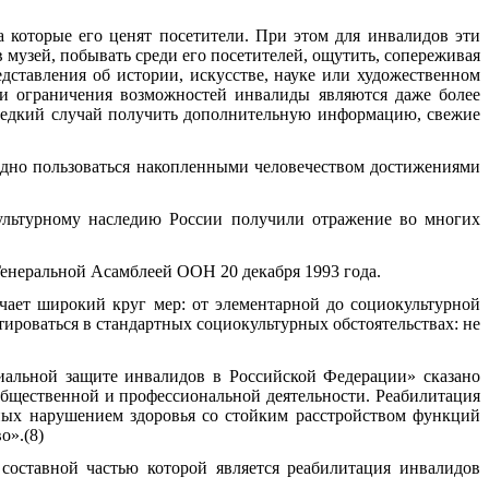
а которые его ценят посетители. При этом для инвалидов эти
 музей, побывать среди его посетителей, ощутить, сопереживая
дставления об истории, искусстве, науке или художественном
я и ограничения возможностей инвалиды являются даже более
 редкий случай получить дополнительную информацию, свежие
но пользоваться накопленными человечеством достижениями
турному наследию России получили отражение во многих
енеральной Асамблеей ООН 20 декабря 1993 года.
чает широкий круг мер: от элементарной до социокультурной
роваться в стандартных социокультурных обстоятельствах: не
циальной защите инвалидов в Российской Федерации» сказано
общественной и профессиональной деятельности. Реабилитация
ных нарушением здоровья со стойким расстройством функций
о».(8)
составной частью которой является реабилитация инвалидов