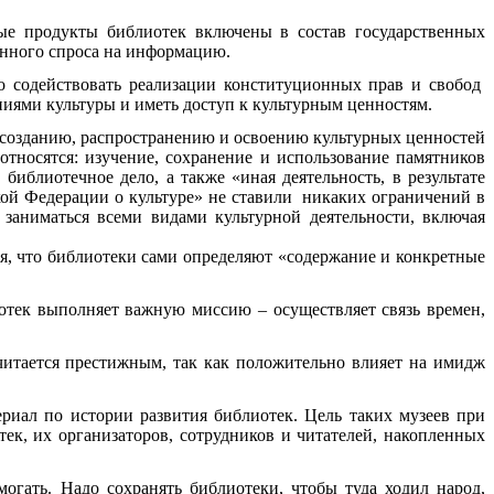
е продукты библиотек включены в состав государственных
енного спроса на информацию.
о содействовать реализации конституционных прав и свобод
ниями культуры и иметь доступ к культурным ценностям.
, созданию, распространению и освоению культурных ценностей
 относятся: изучение, сохранение и использование памятников
иблиотечное дело, а также «иная деятельность, в результате
кой Федерации о культуре» не ставили никаких ограничений в
заниматься всеми видами культурной деятельности, включая
ся, что библиотеки сами определяют «содержание и конкретные
тек выполняет важную миссию – осуществляет связь времен,
итается престижным, так как положительно влияет на имидж
риал по истории развития библиотек. Цель таких музеев при
ек, их организаторов, сотрудников и читателей, накопленных
огать. Надо сохранять библиотеки, чтобы туда ходил народ,