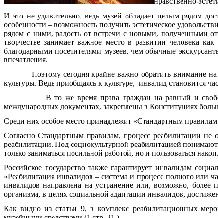
нравственно-эстети
И это не удивительно, ведь музей обладает целым рядом дос
особенности – возможность получить эстетическое удовольстви
рядом с ними, радость от встречи с новыми, полученными от
творчестве занимает важное место в развитии человека как
благодарными посетителями музеев, чем обычные экскурсант
впечатления.
Поэтому сегодня крайне важно обратить внимание на то, 
культуры. Ведь приобщаясь к культуре, инвалид становится ча
В то же время права граждан на равный и свободный д
международных документах, закреплены в Конституциях больш
Среди них особое место принадлежит «Стандартным правилам 
Согласно Стандартным правилам, процесс реабилитации не о
реабилитации. Под социокультурной реабилитацией понимают 
только заниматься посильной работой, но и пользоваться нако
Российское государство также гарантирует инвалидам социа
«Реабилитация инвалидов – система и процесс полного или ч
инвалидов направлена на устранение или, возможно, более
организма, в целях социальной адаптации инвалидов, достиже
Как видно из статьи 9, в комплекс реабилитационных меро
музейными средствами.(1 стр. 21.)