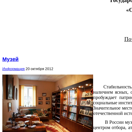
Государ
«О
По
Музей
Информация
20 октября 2012
Стабильность, бл
наличием ясных, 
пробуждает патри
социальные инсти
Значительное мест
отечественной ист
В России музей X
центром отбора, а