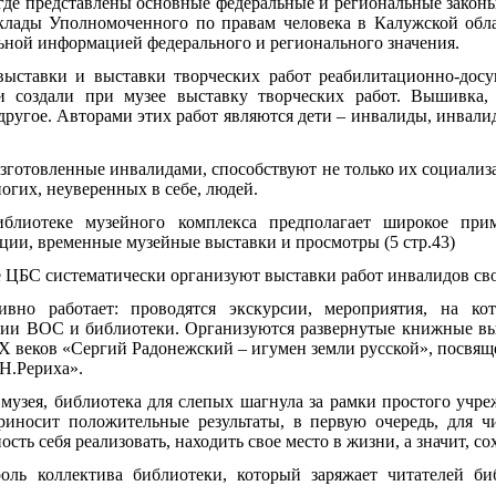
 где представлены основные федеральные и региональные закон
оклады Уполномоченного по правам человека в Калужской обл
ьной информацией федерального и регионального значения.
выставки и выставки творческих работ реабилитационно-дос
и создали при музее выставку творческих работ. Вышивка,
другое. Авторами этих работ являются дети – инвалиды, инвалид
зготовленные инвалидами, способствуют не только их социализа
огих, неуверенных в себе, людей.
блиотеке музейного комплекса предполагает широкое при
ции, временные музейные выставки и просмотры (5 стр.43)
 ЦБС систематически организуют выставки работ инвалидов сво
ивно работает: проводятся экскурсии, мероприятия, на к
ии ВОС и библиотеки. Организуются развернутые книжные выс
 веков «Сергий Радонежский – игумен земли русской», посвяще
 Н.Рериха».
, библиотека для слепых шагнула за рамки простого учрежд
иносит положительные результаты, в первую очередь, для чи
ть себя реализовать, находить свое место в жизни, а значит, с
оль коллектива библиотеки, который заряжает читателей б