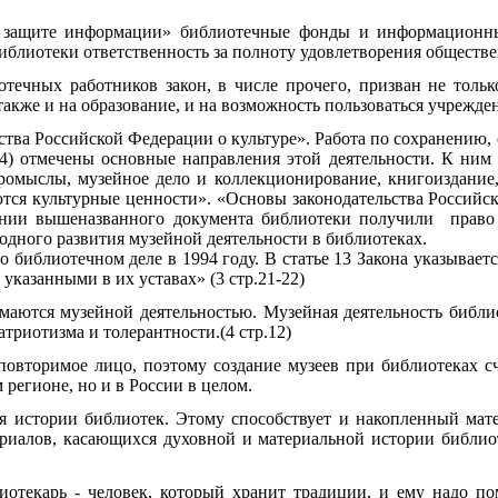
защите информации» библиотечные фонды и информационны
иблиотеки ответственность за полноту удовлетворения обществ
ечных работников закон, в числе прочего, призван не тольк
акже и на образование, и на возможность пользоваться учрежде
ьства Российской Федерации о культуре». Работа по сохранению
. 4) отмечены основные направления этой деятельности. К ним
ромыслы, музейное дело и коллекционирование, книгоиздание, б
аются культурные ценности». «Основы законодательства Российс
вании вышеназванного документа библиотеки получили право 
одного развития музейной деятельности в библиотеках.
библиотечном деле в 1994 году. В статье 13 Закона указывает
указанными в их уставах» (3 стр.21-22)
аются музейной деятельностью. Музейная деятельность библио
триотизма и толерантности.(4 стр.12)
овторимое лицо, поэтому создание музеев при библиотеках сч
 регионе, но и в России в целом.
ия истории библиотек. Этому способствует и накопленный мате
териалов, касающихся духовной и материальной истории библиот
отекарь - человек, который хранит традиции, и ему надо пом