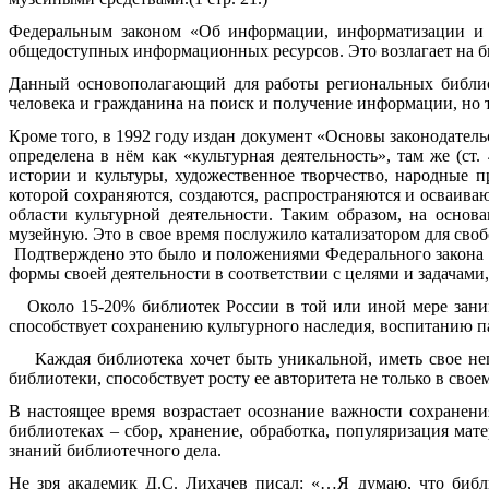
Федеральным законом «Об информации, информатизации и 
общедоступных информационных ресурсов. Это возлагает на б
Данный основополагающий для работы региональных библиот
человека и гражданина на поиск и получение информации, но т
Кроме того, в 1992 году издан документ «Основы законодател
определена в нём как «культурная деятельность», там же (ст
истории и культуры, художественное творчество, народные п
которой сохраняются, создаются, распространяются и осваив
области культурной деятельности. Таким образом, на осно
музейную. Это в свое время послужило катализатором для своб
Подтверждено это было и положениями Федерального закона о 
формы своей деятельности в соответствии с целями и задачами, 
Около 15-20% библиотек России в той или иной мере заним
способствует сохранению культурного наследия, воспитанию па
Каждая библиотека хочет быть уникальной, иметь свое неп
библиотеки, способствует росту ее авторитета не только в своем
В настоящее время возрастает осознание важности сохранен
библиотеках – сбор, хранение, обработка, популяризация ма
знаний библиотечного дела.
Не зря академик Д.С. Лихачев писал: «…Я думаю, что библи