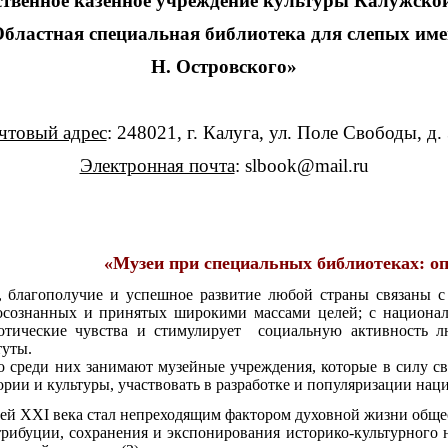
ственное казенное учреждение культуры Калужско
бластная специальная библиотека для слепых им
Н. Островского»
чтовый адрес
: 248021, г. Калуга, ул. Поле Свободы, д.
Электронная почта
:
slbook
@
mail
.
ru
«Музеи при специальных библиотеках: о
агополучие и успешное развитие любой страны связаны с ч
осознанных и принятых широкими массами целей; с национальн
отические чувства и стимулирует социальную активность л
туты.
о среди них занимают музейные учреждения, которые в силу с
ории и культуры, участвовать в разработке и популяризации нац
XI века стал непреходящим фактором духовной жизни общес
трибуции, сохранения и экспонирования историко-культурного 