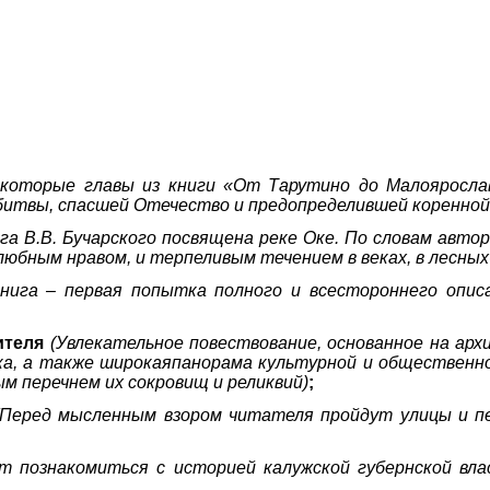
екоторые главы из книги «От Тарутино до Малоярослав
битвы, спасшей Отечество и предопределившей коренной п
га В.В. Бучарского посвящена реке Оке. По словам автора
елюбным нравом, и терпеливым течением в веках, в лесных
нига – первая попытка полного и всестороннего опис
дителя
(Увлекательное повествование, основанное на арх
ека, а также широкаяпанорама культурной и общественн
м перечнем их сокровищ и реликвий)
;
(Перед мысленным взором читателя пройдут улицы и пер
 познакомиться с историей калужской губернской влас