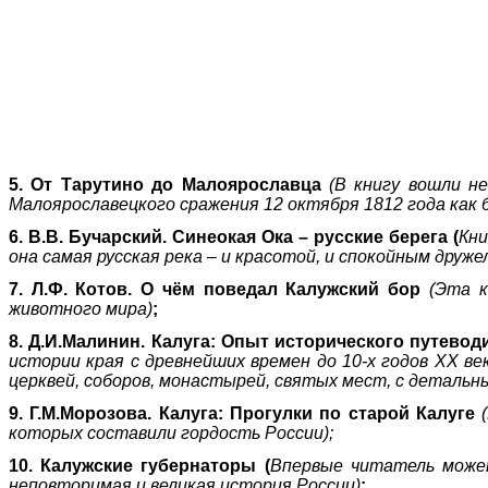
5. От Тарутино до Малоярославца
(
В книгу вошли н
Малоярославецкого сражения 12 октября 1812 года как 
6. В.В. Бучарский. Синеокая Ока – русские берега (
Кни
она самая русская река – и красотой, и спокойным друж
7. Л.Ф. Котов. О чём поведал Калужский бор
(Эта к
животного мира)
;
8. Д.И.Малинин. Калуга: Опыт исторического путево
истории края с древнейших времен до 10-х годов ХХ в
церквей, соборов, монастырей, святых мест, с детальны
9. Г.М.Морозова. Калуга: Прогулки по старой Калуге
которых составили гордость России);
10. Калужские губернаторы (
Впервые читатель может
неповторимая и великая история России)
;