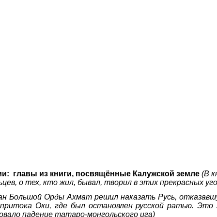
и: главы из книги, посвящённые Калужской земле
(
В к
цев, о тех, кто жил, бывал, творил в этих прекрасных уг
хан Большой Орды Ахмат решил наказать Русь, отказавш
о притока Оки, где был остановлен русской ратью. Это
овало падение татаро-монгольского ига)