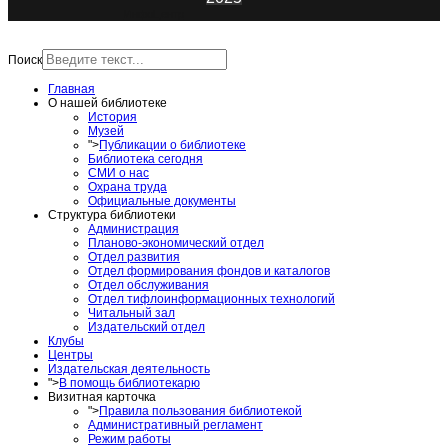
ИнфоЦентр
Поиск
Главная
О нашей библиотеке
История
Музей
">
Публикации о библиотеке
Библиотека сегодня
СМИ о нас
Охрана труда
Официальные документы
Структура библиотеки
Администрация
Планово-экономический отдел
Отдел развития
Отдел формирования фондов и каталогов
Отдел обслуживания
Отдел тифлоинформационных технологий
Читальный зал
Издательский отдел
Клубы
Центры
Издательская деятельность
">
В помощь библиотекарю
Визитная карточка
">
Правила пользования библиотекой
Административный регламент
Режим работы