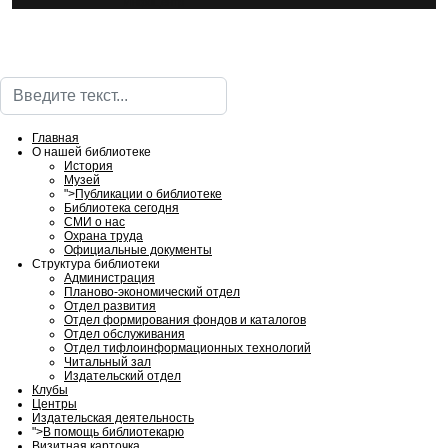
ИнфоЦентр
Поиск
Главная
О нашей библиотеке
История
Музей
">
Публикации о библиотеке
Библиотека сегодня
СМИ о нас
Охрана труда
Официальные документы
Структура библиотеки
Администрация
Планово-экономический отдел
Отдел развития
Отдел формирования фондов и каталогов
Отдел обслуживания
Отдел тифлоинформационных технологий
Читальный зал
Издательский отдел
Клубы
Центры
Издательская деятельность
">
В помощь библиотекарю
Визитная карточка