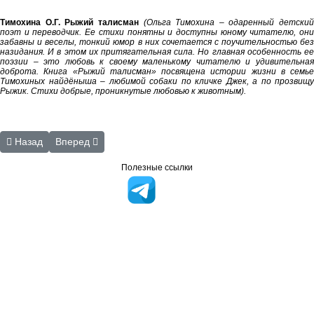
Тимохина О.Г. Рыжий талисман
(Ольга Тимохина – одаренный детский
поэт и переводчик. Ее стихи понятны и доступны юному читателю, они
забавны и веселы, тонкий юмор в них сочетается с поучительностью без
назидания. И в этом их притягательная сила. Но главная особенность ее
поэзии – это любовь к своему маленькому читателю и удивительная
доброта. Книга «Рыжий талисман» посвящена истории жизни в семье
Тимохиных найдёныша – любимой собаки по кличке Джек, а по прозвищу
Рыжик. Стихи добрые, проникнутые любовью к животным).
Предыдущий: Документы правовой тематики
Следующий: Книги к юбилейным датам
Назад
Вперед
Полезные ссылки