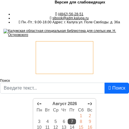
Версия для слабовидящих
(4842) 56-28-51
slbook@adm.kaluga.ru
Пн.-Пт.: 9.00-18.00 Адрес: г. Калуга ул. Поле Свободы. д. 36а
Поиск
Поиск
‹-
-›
Август 2026
Пн
Вт
Ср
Чт
Пт
Сб
Вс
1
2
3
4
5
6
7
8
9
10
11
12
13
14
15
16