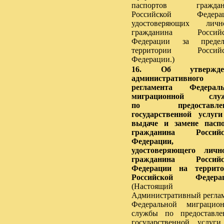
паспортов граждан
Российской Федерац
удостоверяющих лично
гражданина Российс
Федерации за предел
территории Российс
Федерации.)
16.
Об утвержде
административного
регламента Федераль
миграционной слу
по предоставле
государственной услуг
выдаче и замене пасп
гражданина Российс
Федерации,
удостоверяющего личн
гражданина Российс
Федерации на террито
Российской Федерац
(Настоящий
Административный регла
Федеральной миграцио
службы по предоставл
государственной услуг