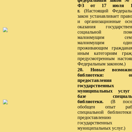
федеральный закон №1
ФЗ от 17 июля 1
г.
(Настоящий Федераль
закон устанавливает прав
и организационные ос
оказания государстве
социальной пом
малоимущим семь
малоимущим один
проживающим граждана
иным категориям граж
предусмотренным насто
Федеральным законом.)
20. Новые возможно
библиотеки: о
предоставления
государственны
муниципальных услуг
базе специаль
библиотеки.
(В посо
обобщен опыт раб
специальной библиотек
предоставлению
государственны
муниципальных услуг.)