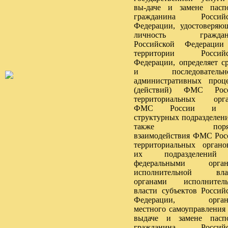
вы-даче и замене пасп
гражданина Российс
Федерации, удостоверяю
личность граждан
Российской Федерации
территории Российс
Федерации, определяет с
и последовательно
административных проц
(действий) ФМС Росс
территориальных орга
ФМС России и 
структурных подразделени
также поряд
взаимодействия ФМС Рос
территориальных орган
их подразделени
федеральными орган
исполнительной влас
органами исполнитель
власти субъектов Россий
Федерации, орган
местного самоуправления
выдаче и замене пасп
гражданина Российс