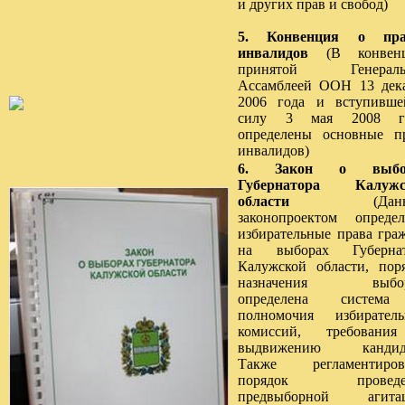
и других прав и свобод)
5.
Конвенция о пра
инвалидов
(В конвенц
принятой Генераль
Ассамблеей ООН 13 дек
2006 года и вступивш
силу 3 мая 2008 го
определены основные п
инвалидов)
6.
Закон о выбо
Губернатора Калужс
области
(Данн
законопроектом опреде
избирательные права гра
на выборах Губернат
Калужской области, пор
назначения выбор
определена систем
полномочия избирател
комиссий, требовани
выдвижению кандида
Также регламентиров
порядок проведе
предвыборной агитац