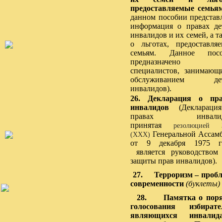
предоставляемые семья
данном пособии представ
информация о правах де
инвалидов и их семей, а т
о льготах, предоставля
семьям. Данное посо
предназначено 
специалистов, занимающ
обслуживанием дет
инвалидов).
26. Декларация о пра
инвалидов
(Деклараци
правах инвалид
принятая
резолюцией 
Генеральной Ассам
(XXX)
от 9 декабря 1975 го
является руководством
защиты прав инвалидов).
27.
Терроризм –
проб
современности
(буклеты)
28. Памятка о поря
голосования избирате
являющихся инвалида