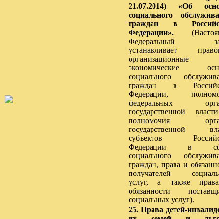
21.07.2014) «Об осно
социального обслужив
граждан в Российс
Федерации».
(Настоя
Федеральный за
устанавливает правов
организационны
экономические осн
социального обслужив
граждан в Российс
Федерации, полномо
федеральных орга
государственной влас
полномочия орга
государственной вла
субъектов Российс
Федерации в сф
социального обслужив
граждан, права и обязанн
получателей социаль
услуг, а также прав
обязанности поставщи
социальных услуг).
25. Права детей-инвалид
их семей и льго