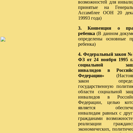
возможностей для инвали
принятые на Генераль
Ассамблее ООН 20 дек
19993 года)
3. Конвенция о пра
ребенка
(В данном докум
определены основные п
ребенка)
4.
Федеральный закон №
ФЗ от 24 ноября 1995 г
социальной защ
инвалидов в Российс
Федерации»
(Настоя
закон определ
государственную полити
области социальной за
инвалидов в Российс
Федерации, целью кот
является обеспече
инвалидам равных с дру
гражданами возможност
реализации гражданск
экономических, политиче