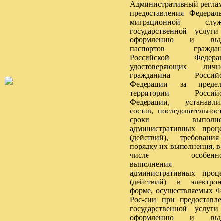
Административный регла
предоставления Федерал
миграционной служ
государственной услуг
оформлению и выд
паспортов граждан
Российской Федерац
удостоверяющих лично
гражданина Российс
Федерации за предел
территории Российс
Федерации, устанавли
состав, последовательнос
сроки выполне
административных проц
(действий), требован
порядку их выполнения, в
числе особенно
выполнения
административных проц
(действий) в электро
форме, осуществляемых
Рос-сии при предоставл
государственной услуг
оформлению и выд