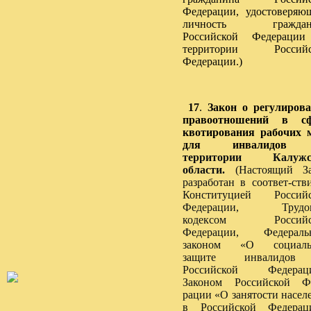
Федерации, удостоверяю
личность граждан
Российской Федерации
территории Российс
Федерации.)
17
.
Закон о регулиров
правоотношений в сф
квотирования рабочих 
для инвалидов
н
территории Калужс
области.
(Настоящий За
разработан в соответ-ств
Конституцией Российс
Федерации, Трудо
кодексом Российс
Федерации, Федераль
законом «О социаль
защите инвалидо
Российской Федераци
Законом Российской Ф
рации «О занятости насел
в Российской Федерац