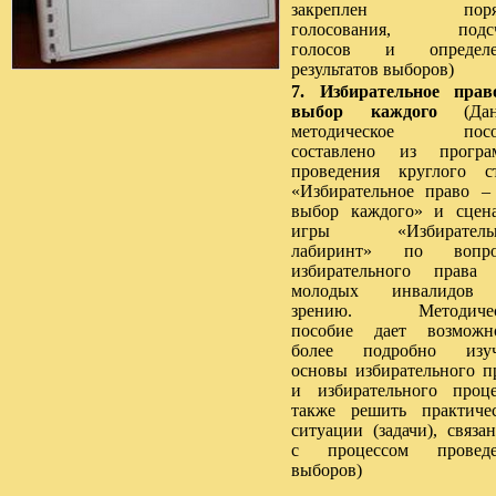
закреплен поря
голосования, подсч
голосов и определе
результатов выборов)
7. Избирательное пра
выбор каждого
(Дан
методическое посо
составлено из програ
проведения круглого с
«Избирательное право –
выбор каждого» и сцен
игры «Избиратель
лабиринт» по вопро
избирательного права
молодых инвалидов
зрению. Методичес
пособие дает возможн
более подробно изуч
основы избирательного п
и избирательного проце
также решить практиче
ситуации (задачи), связа
с процессом проведе
выборов)