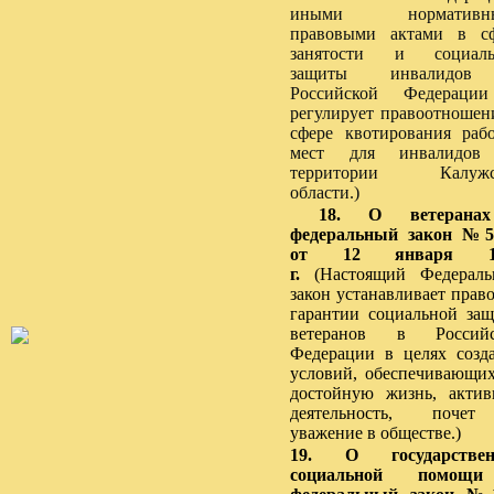
иными нормативн
правовыми актами в с
занятости и социаль
защиты инвалидо
Российской Федераци
регулирует правоотношен
сфере квотирования раб
мест для инвалидов
территории Калужс
области.)
18. О ветерана
федеральный закон №5
от 12 января 1
г.
(Настоящий Федерал
закон устанавливает прав
гарантии социальной за
ветеранов в Российс
Федерации в целях созд
условий, обеспечивающи
достойную жизнь, акти
деятельность, поче
уважение в обществе.)
19. О государствен
социальной помощ