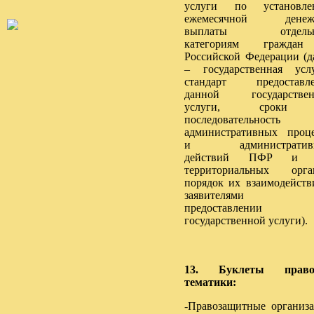
услуги по установле
ежемесячной денеж
выплаты отдель
категориям гражда
Российской Федерации (д
– государственная услу
стандарт предоставле
данной государствен
услуги, сроки
последовательность
административных проц
и административ
действий ПФР и 
территориальных орга
порядок их взаимодейств
заявителями п
предоставлении
государственной услуги).
13. Буклеты право
тематики:
-Правозащитные организ