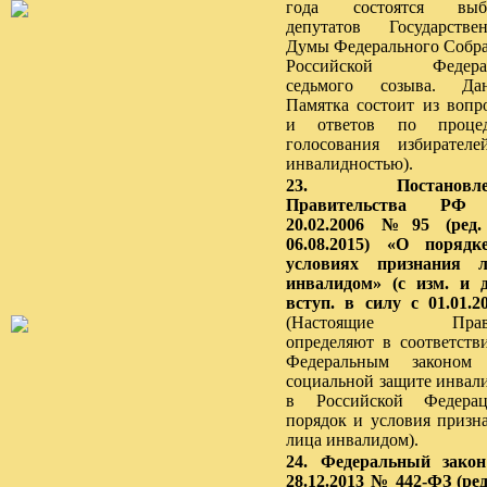
года состоятся выб
депутатов Государстве
Думы Федерального Собр
Российской Федера
седьмого созыва. Дан
Памятка состоит из вопр
и ответов по процед
голосования избирател
инвалидностью).
23. Постановле
Правительства РФ
20.02.2006 №95 (ред.
06.08.2015) «О поряд
условиях признания л
инвалидом» (с изм. и д
вступ. в силу с 01.01.20
(Настоящие Прав
определяют в соответств
Федеральным законом
социальной защите инвал
в Российской Федерац
порядок и условия призн
лица инвалидом).
24. Федеральный зако
28.12.2013 № 442-ФЗ (ред