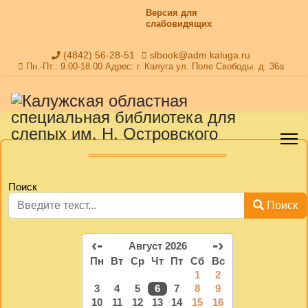
Версия для
слабовидящих
(4842) 56-28-51
slbook@adm.kaluga.ru
Пн.-Пт.: 9.00-18.00 Адрес: г. Калуга ул. Поле Свободы. д. 36а
Поиск
Поиск
‹-
-›
Август 2026
Пн
Вт
Ср
Чт
Пт
Сб
Вс
1
2
3
4
5
6
7
8
9
10
11
12
13
14
15
16