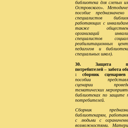
библиотека для слепых и
Островского». Методиче
пособие предназначено
специалистов библиот
работающих с инвалидам
также обществен
организаций инвалид
специалистов социаль
реабилитационных цент
педагогов и библиотек
специальных школ).
30. Защита пр
потребителей – забота о
: сборник сценариев
пособии представл
сценарии проведе
тематических мероприят
библиотеках по защите 
потребителей.
Сборник предназна
библиотекарям, работа
с людьми с ограничен
возможностями. Матер