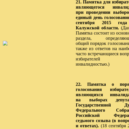
21. Памятка для избират
являющегося инвалид
при проведении выбор
единый день голосовани
сентября 2015 год
Калужской области.
(Да
Памятка состоит из основ
раздела, определяющ
общий порядок голосовани
также из ответов на наиб
часто встречающиеся воп
избирателей
инвалидностью.)
22. Памятка о поря
голосования избирате
являющихся инвалида
на выборах депута
Государственной Д
Федерального Собра
Российской Федера
седьмого созыва (в вопр
и ответах).
(18 сентября 