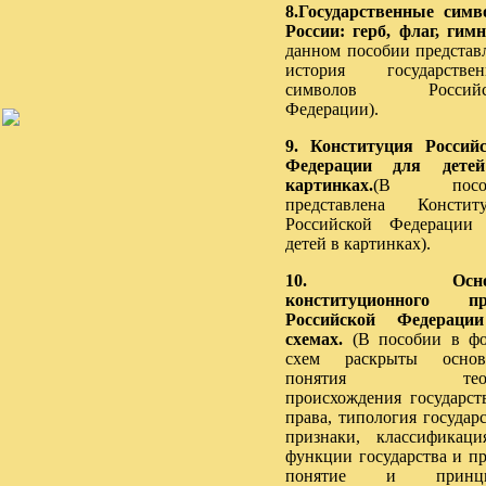
8.Государственные сим
России: герб, флаг, гимн
данном пособии представ
история государствен
символов Российс
Федерации).
9. Конституция Россий
Федерации для дете
картинках.
(В посо
представлена Констит
Российской Федерации
детей в картинках).
10. Осно
конституционного пр
Российской Федераци
схемах.
(В пособии в ф
схем раскрыты основ
понятия теор
происхождения государст
права, типология государс
признаки, классификац
функции государства и пр
понятие и принц