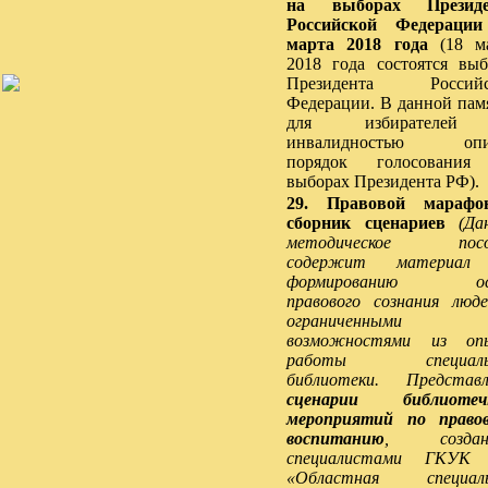
на выборах Президе
Российской Федерации
марта 2018 года
(18 ма
2018 года состоятся вы
Президента Российс
Федерации. В данной пам
для избирателе
инвалидностью опи
порядок голосования
выборах Президента РФ).
29. Правовой марафо
сборник сценариев
(Да
методическое посо
содержит материал
формированию ос
правового сознания люд
ограниченными
возможностями из оп
работы специаль
библиотеки. Представ
сценарии библиотеч
мероприятий по
право
воспитанию
, создан
специалистами ГКУК
«Областная специаль