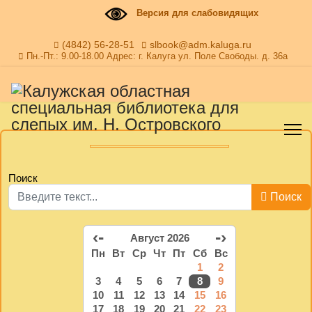
Версия для слабовидящих
(4842) 56-28-51
slbook@adm.kaluga.ru
Пн.-Пт.: 9.00-18.00 Адрес: г. Калуга ул. Поле Свободы. д. 36а
Поиск
Поиск
‹-
-›
Август 2026
Пн
Вт
Ср
Чт
Пт
Сб
Вс
1
2
3
4
5
6
7
8
9
10
11
12
13
14
15
16
17
18
19
20
21
22
23