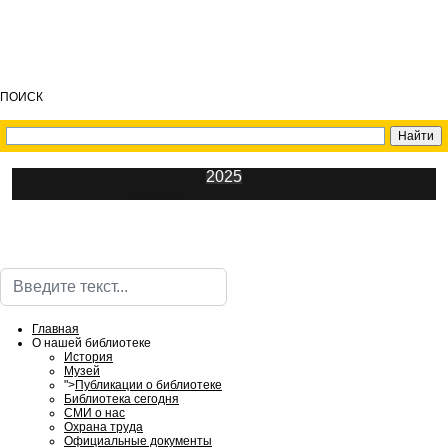
ПОИСК
2025
ИнфоЦентр
Поиск
Главная
О нашей библиотеке
История
Музей
">
Публикации о библиотеке
Библиотека сегодня
СМИ о нас
Охрана труда
Официальные документы