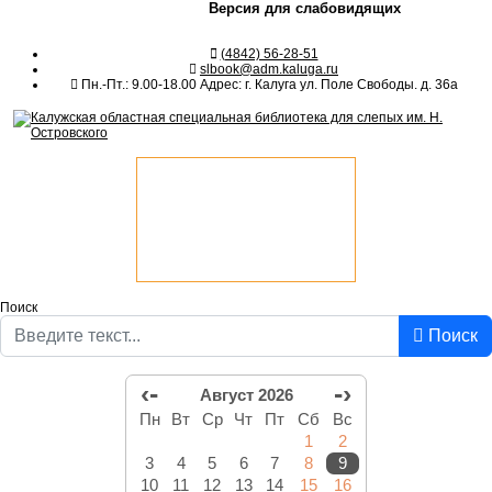
Версия для слабовидящих
(4842) 56-28-51
slbook@adm.kaluga.ru
Пн.-Пт.: 9.00-18.00 Адрес: г. Калуга ул. Поле Свободы. д. 36а
Поиск
Поиск
‹-
-›
Август 2026
Пн
Вт
Ср
Чт
Пт
Сб
Вс
1
2
3
4
5
6
7
8
9
10
11
12
13
14
15
16