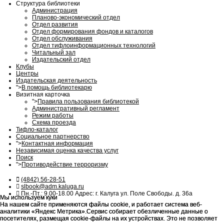
Структура библиотеки
Администрация
Планово-экономический отдел
Отдел развития
Отдел формирования фондов и каталогов
Отдел обслуживания
Отдел тифлоинформационных технологий
Читальный зал
Издательский отдел
Клубы
Центры
Издательская деятельность
">
В помощь библиотекарю
Визитная карточка
">
Правила пользования библиотекой
Административный регламент
Режим работы
Схема проезда
Тифло-каталог
Социальное партнерство
">
Контактная информация
Независимая оценка качества услуг
Поиск
">
Противодействие терроризму
(4842) 56-28-51
slbook@adm.kaluga.ru
Пн.-Пт.: 9.00-18.00 Адрес: г. Калуга ул. Поле Свободы. д. 36а
Мы используем куки
Мы используем куки
На нашем сайте применяются файлы cookie, и работает система веб-
На нашем сайте применяются файлы cookie, и работает система веб-
аналитики «Яндекс Метрика».Сервис собирает обезличенные данные о
аналитики «Яндекс Метрика».Сервис собирает обезличенные данные о
посетителях, размещая cookie-файлы на их устройствах. Это не позволяет
посетителях, размещая cookie-файлы на их устройствах. Это не позволяет