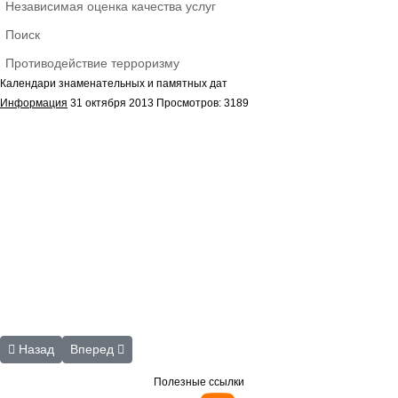
Независимая оценка качества услуг
Поиск
Противодействие терроризму
Календари знаменательных и памятных дат
Информация
31 октября 2013
Просмотров: 3189
Предыдущий: Рекомендательные списки по темам:
Следующий: Методические материалы. Автор М.П. Кон
Назад
Вперед
Полезные ссылки