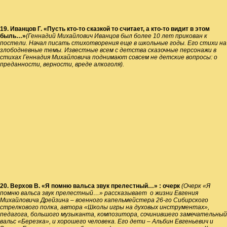
19. Иванцов Г. «Пусть кто-то сказкой то считает, а кто-то видит в этом
быль…»
(Геннадий Михайлович Иванцов был более 10 лет прикован к
постели. Начал писать стихотворения еще в школьные годы. Его стихи на
злободневные темы. Известные всем с детства сказочные персонажи в
стихах Геннадия Михайловича поднимают совсем не детские вопросы: о
преданности, верности, вреде алкоголя).
20. Верхов В. «Я помню вальса звук прелестный…» : очерк
(Очерк «Я
помню вальса звук прелестный…» рассказывает о жизни Евгения
Михайловича Дрейзина – военного капельмейстера 26-го Сибирского
стрелкового полка, автора «Школы игры на духовых инструментах»,
педагога, большого музыканта, композитора, сочинившего замечательный
вальс «Березка», и хорошего человека. Его дети – Альбин Евгеньевич и