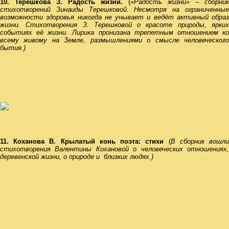
10.
Терешкова З. Радость жизни.
(
«Радость жизни»
–
сборник
стихотворений Зинаиды Терешковой. Несмотря на ограниченные
возможности здоровья никогда не унывает и ведёт активный образ
жизни. Стихотворения З. Терешковой о красоте природы, ярких
событиях её жизни. Лирика пронизана трепетным отношением ко
всему живому на Земле, размышлениями о смысле человеческого
бытия.)
11.
Коханова В. Крылатый конь поэта: стихи
(
В с
борник вошл
стихотворения Валентины Кохановой о человеческих отношениях,
деревенской жизни, о природе и близких людях
.)