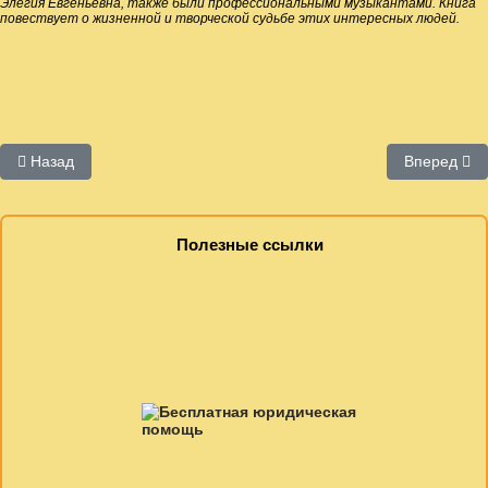
Элегия Евгеньевна, также были профессиональными музыкантами. Книга
повествует о жизненной и творческой судьбе этих интересных людей.
Предыдущий: Рекомендации по конференции
Следующий:
Назад
Вперед
Полезные ссылки