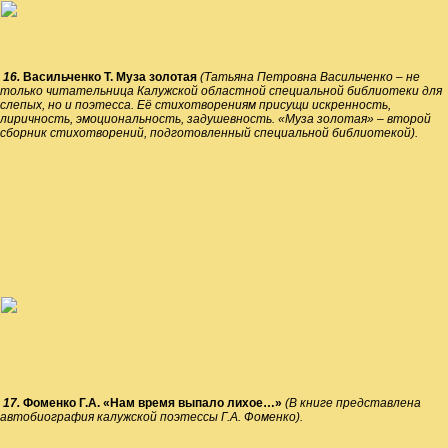
16.
Васильченко Т. Муза золотая
(Татьяна Петровна Васильченко – не
только читательница Калужской областной специальной библиотеки для
слепых, но и поэтесса. Её стихотворениям присущи искренность,
лиричность, эмоциональность, задушевность. «Муза золотая» – второй
сборник стихотворений, подготовленный специальной библиотекой).
17.
Фоменко Г.А. «Нам время выпало лихое…»
(В книге представлена
автобиография калужской поэтессы Г.А. Фоменко).