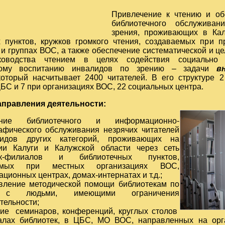
Привлечение к чтению и об
библиотечного обслужива
зрения, проживающих в Кал
 пунктов, кружков громкого чтения, создаваемых при 
 и группах ВОС, а также обеспечение систематической и 
ководства чтением в целях содействия социально 
скому воспитанию инвалидов по зрению – задачи
в
который насчитывает 2400 читателей. В его структуре 
ЦБС и 7 при организациях ВОС, 22 социальных центра.
правления деятельности:
чение библиотечного и
информационно-
афического
обслуживания незрячих читателей
идов других категорий, проживающих на
ии Калуги и Калужской области через сеть
ек-филиалов и библиотечных пунктов,
аемых при местных организациях ВОС,
ционных центрах, домах-интернатах и т.д.;
вление методической помощи библиотекам по
 с людьми, имеющими ограничения
тельности;
ие семинаров, конференций, круглых столов
лах библиотек, в ЦБС, МО ВОС, направленных на орг