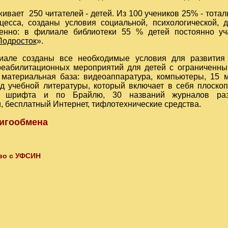
250 читателей - детей. Из 100 учеников 25% - тоталь
цесса, созданы условия социальной, психологической, 
енно: в филиале библиотеки 55 % детей постоянно уч
Подросток
».
созданы все необходимые условия для развития тв
реабилитационных мероприятий для детей с ограниченны
материальная база: видеоаппаратура, компьютеры, 15 
 учебной литературы, который включает в себя плоскопе
го шрифта и по Брайлю, 30 названий журналов разл
, бесплатный Интернет, тифлотехнические средства.
игообмена
во с УФСИН
 Филиал № 1