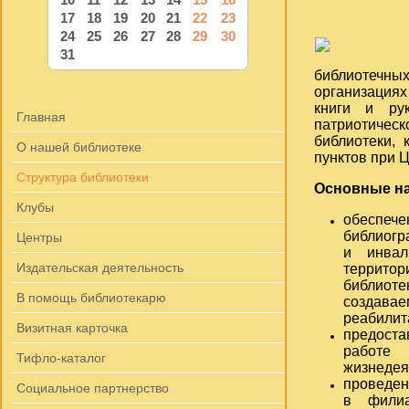
17
18
19
20
21
22
23
24
25
26
27
28
29
30
31
библиотечных
организациях
книги и ру
Главная
патриотиче
библиотеки, 
О нашей библиотеке
пунктов при 
Структура библиотеки
Основные на
Клубы
обеспе
библиогр
Центры
и инвал
Издательская деятельность
территор
библиот
В помощь библиотекарю
создав
реабилита
Визитная карточка
предоста
работе
Тифло-каталог
жизнедея
проведен
Социальное партнерство
в филиа