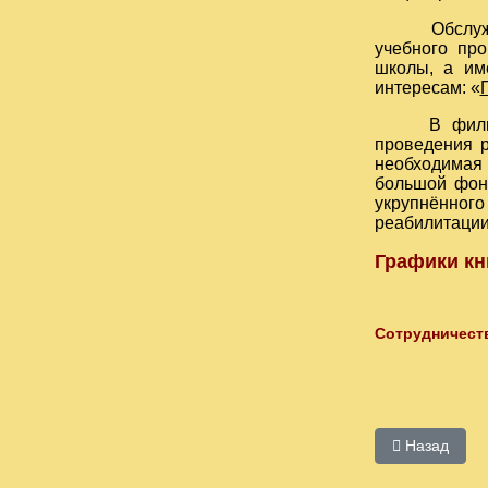
Обслуживает 
учебного про
школы, а им
интересам: «
В филиале 
проведения 
необходимая 
большой фонд
укрупнённо
реабилитации
Графики кн
Сотрудничест
Предыдущий:
Назад