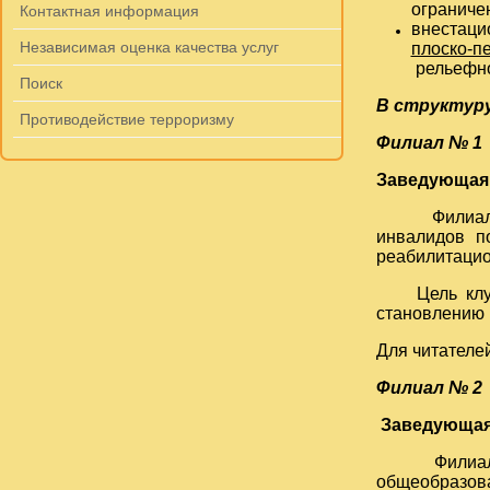
ограниче
Контактная информация
внестац
Независимая оценка качества услуг
плоско-
рельефно
Поиск
В структуру
Противодействие терроризму
Филиал № 1
Заведующая
Филиал рас
инвалидов п
реабилитацио
Цель клуба 
становлению 
Для читателе
Филиал
№ 2
Заведующая
Филиал рас
общеобразова