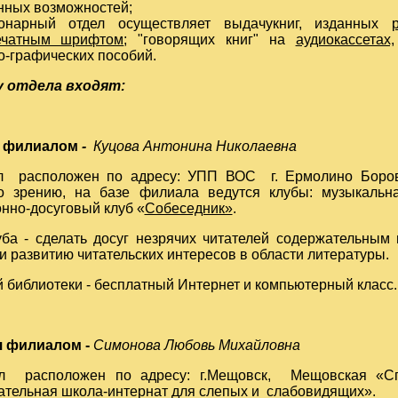
нных возможностей;
ионарный отдел осуществляет выдачукниг, изданных
печатным шрифтом
; "говорящих книг" на
аудиокассетах,
-графических пособий.
 отдела входят:
 филиалом
-
Куцова Антонина Николаевна
положен по адресу: УПП ВОС г. Ермолино Боровск
о зрению, на базе филиала ведутся клубы: музыкальн
нно-досуговый клуб «
Собеседник»
.
- сделать досуг незрячих читателей содержательным и
и развитию читательских интересов в области литературы.
й библиотеки - бесплатный Интернет и компьютерный класс.
 филиалом -
Симонова Любовь Михайловна
положен по адресу: г.Мещовск, Мещовская «Спец
тельная школа-интернат для слепых и слабовидящих».