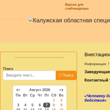
Версия для
слабовидящих
Внестацио
Информация
Поиск
Заведующая 
Поиск
Контактный 
‹-
-›
Август 2026
Пн
Вт
Ср
Чт
Пт
Сб
Вс
«Человеку да
1
2
бедств
3
4
5
6
7
8
9
К.
10
11
12
13
14
15
16