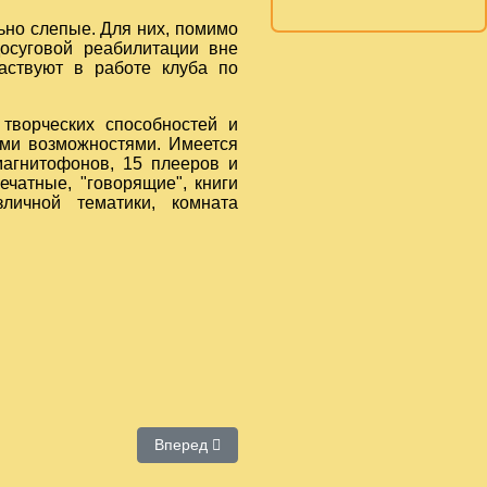
но слепые. Для них, помимо
досуговой реабилитации вне
аствуют в работе клуба по
орческих способностей и
ми возможностями. Имеется
магнитофонов, 15 плееров и
чатные, "говорящие", книги
ичной тематики, комната
Следующий: Отдел развития
Вперед