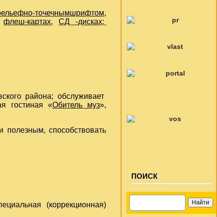
рельефно-точечнымшрифтом,
флеш-картах,
СД -дисках;
ого района; обслуживает
ая гостиная «
Обитель муз
»,
 полезным, способствовать
ПОИСК
иальная (коррекционная)