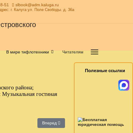
28-51
slbook@adm.kaluga.ru
Адрес: г. Калуга ул. Поле Свободы. д. 36а
В мире тифлотехники
Читателям
Полезные ссылки
ского района;
: Музыкальная гостиная
Следующий: Внестационарный отдел
Вперед