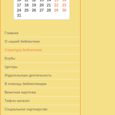
17
18
19
20
21
22
23
24
25
26
27
28
29
30
31
Главная
О нашей библиотеке
Структура библиотеки
Клубы
Центры
Издательская деятельность
В помощь библиотекарю
Визитная карточка
Тифло-каталог
Социальное партнерство