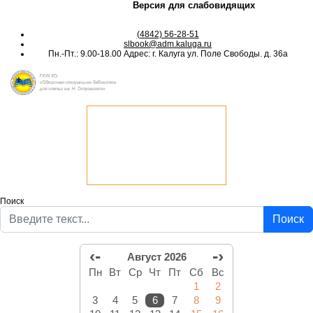
Версия для слабовидящих
(4842) 56-28-51
slbook@adm.kaluga.ru
Пн.-Пт.: 9.00-18.00 Адрес: г. Калуга ул. Поле Свободы. д. 36а
Поиск
Поиск
‹-
-›
Август 2026
Пн
Вт
Ср
Чт
Пт
Сб
Вс
1
2
3
4
5
6
7
8
9