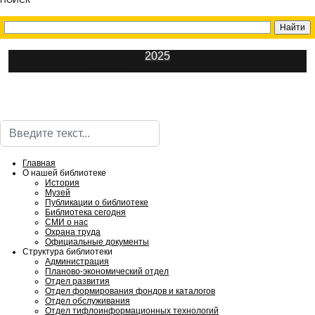
ПОИСК
2025
ИнфоЦентр
Поиск
Главная
О нашей библиотеке
История
Музей
Публикации о библиотеке
Библиотека сегодня
СМИ о нас
Охрана труда
Официальные документы
Структура библиотеки
Администрация
Планово-экономический отдел
Отдел развития
Отдел формирования фондов и каталогов
Отдел обслуживания
Отдел тифлоинформационных технологий