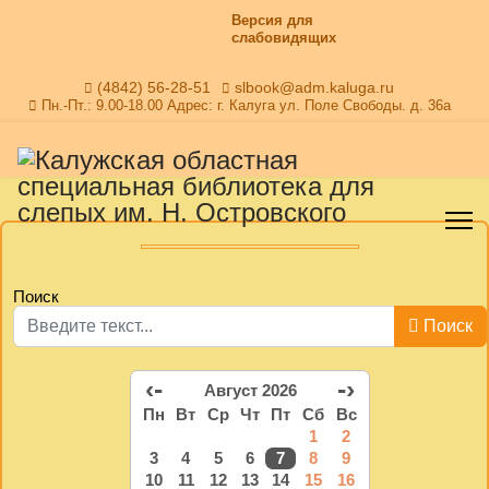
Версия для
слабовидящих
(4842) 56-28-51
slbook@adm.kaluga.ru
Пн.-Пт.: 9.00-18.00 Адрес: г. Калуга ул. Поле Свободы. д. 36а
Поиск
Поиск
‹-
-›
Август 2026
Пн
Вт
Ср
Чт
Пт
Сб
Вс
1
2
3
4
5
6
7
8
9
10
11
12
13
14
15
16