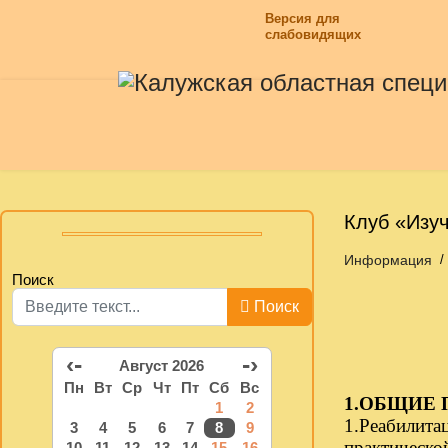
Версия для
слабовидящих
Клуб «Изу
Информация
Поиск
Поиск
‹-
-›
Август 2026
Пн
Вт
Ср
Чт
Пт
Сб
Вс
1.
ОБЩИЕ 
1
2
1.
Реабилита
3
4
5
6
7
8
9
практическ
10
11
12
13
14
15
16