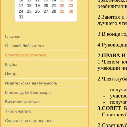
17
18
19
20
21
22
23
реабилитаци
24
25
26
27
28
29
30
2.
Занятия и 
31
лучшего чте
3.
В конце го
Главная
4.
Руководящи
О нашей библиотеке
2.
ПРАВА И
Структура библиотеки
1.
Членом кл
Клубы
умеющий чит
Центры
2.
Член клуба
Издательская деятельность
-
получа
В помощь библиотекарю
-
участво
-
получат
Визитная карточка
3.
СОВЕТ 
Тифло-каталог
1.
Совет клуб
Социальное партнерство
2.
Совет клуб