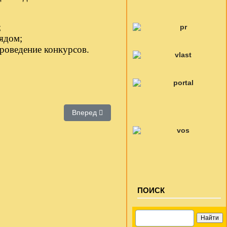
;
ядом;
проведение конкурсов.
Следующий: Клуб «Белая ладья»
Вперед
ПОИСК