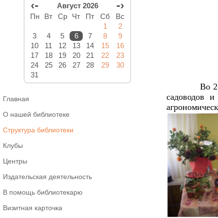
‹-
-›
Август 2026
Пн
Вт
Ср
Чт
Пт
Сб
Вс
1
2
3
4
5
6
7
8
9
10
11
12
13
14
15
16
17
18
19
20
21
22
23
24
25
26
27
28
29
30
31
Во 2
садоводов и
Главная
агрономичес
О нашей библиотеке
Структура библиотеки
Клубы
Центры
Издательская деятельность
В помощь библиотекарю
Визитная карточка