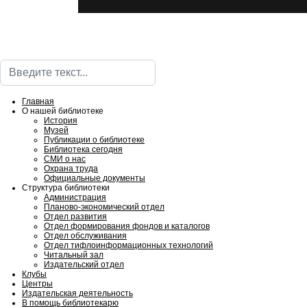
Поиск
Главная
О нашей библиотеке
История
Музей
Публикации о библиотеке
Библиотека сегодня
СМИ о нас
Охрана труда
Официальные документы
Структура библиотеки
Администрация
Планово-экономический отдел
Отдел развития
Отдел формирования фондов и каталогов
Отдел обслуживания
Отдел тифлоинформационных технологий
Читальный зал
Издательский отдел
Клубы
Центры
Издательская деятельность
В помощь библиотекарю