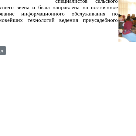
специалистов сельского
ысшего звена и была направлена на постоянное
вование информационного обслуживания по
новейших технологий ведения приусадебного
Клуб цветоводов «Эдельвейс»
ющий: Секция "Калужские однолюбы"
ед