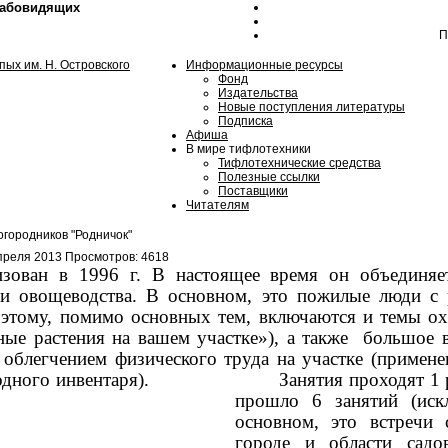
лабовидящих
П
Информационные ресурсы
Фонд
Издательства
Новые поступления литературы
Подписка
Афиша
В мире тифлотехники
Тифлотехнические средства
Полезные ссылки
Поставщики
Читателям
огородников "Родничок"
преля 2013
Просмотров: 4618
зован в 1996 г. В настоящее время он объединяе
 и овощеводства. В основном, это пожилые люди 
оэтому, помимо основных тем, включаются и темы ох
ные растения на вашем участке»), а также большое 
 облегчением физического труда на участке (примен
родного инвентаря). Занятия проходят 1 раз в
прошло 6 занятий (иск
основном, это встречи 
городе и области садов