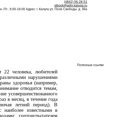
(4842) 56-28-51
slbook@adm.kaluga.ru
н.-Пт.: 9.00-18.00 Адрес: г. Калуга ул. Поле Свободы. д. 36а
Полезные ссылки
т 22 человека, любителей
с различными нарушениями
раны здоровья (например,
внимание отводится темам,
ение усовершенствованного
 месяц, в течение года
лючая летний период).
В
с наиболее известными в
одами: сортоиспытателем