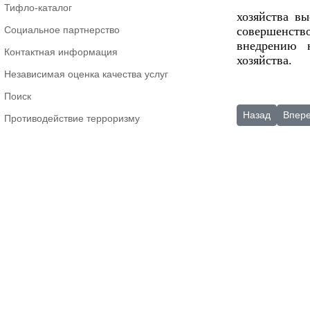
Тифло-каталог
хозяйства в
Социальное партнерство
совершенст
внедрению 
Контактная информация
хозяйства.
Независимая оценка качества услуг
Поиск
Предыдущий: 
Следу
Назад
Впер
Противодействие терроризму