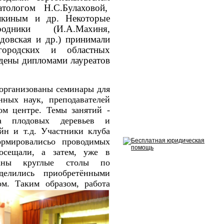
тологом Н.С.Булаховой,
лкиным и др. Некоторые
дники (И.А.Махиня,
здовская и др.) принимали
городских и областных
дены дипломами лауреатов
 организованы семинары для
нных наук, преподавателей
вом центре.
Темы занятий -
ка плодовых деревьев и
йн и т.д. Участники клуба
рмировались
о проводимых
осещали, а затем, уже в
ваны круглые столы по
делились приобретёнными
том.
Таким образом, работа