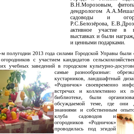
В.Н.Морозовым, фитопа
дендрологом А.А.Меша
садоводы и огоро
Р.С.Белозёрова, Е.В.Дро
активное участие в 
выставках и были награж
и ценными подарками.
-м полугодии 2013 года силами Городской Управы были
 огородников с участием кандидатов сельскохозяйстве
ких учебных заведений в городском культурно-досуго
самые разнообразные: обрез
кустарников, ландшафтный диза
«Родничок» своевременно инфо
встречах и коллективно их п
библиотеке, были организо
обсуждаемой теме, где они 
знаниями и собственным опы
клуба садоводов и
огородников «Родничок»
проводилась под эгидой