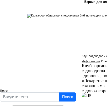
Версия для с
Клуб садоводов и 
Информация
11 а
Клуб органи
садоводства
здоровья, п
«Лекарствен
связанным с
садово-ого
Поиск
Поиск