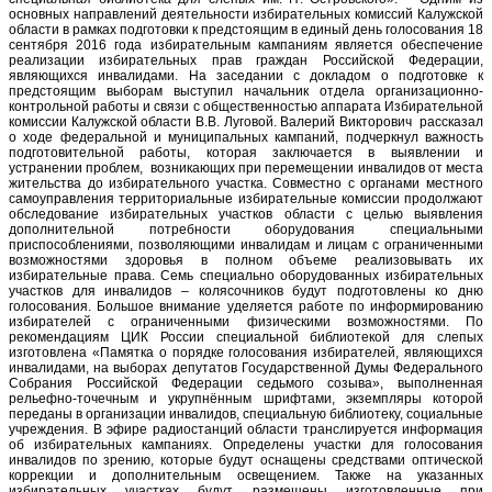
основных направлений деятельности избирательных комиссий Калужской
области в рамках подготовки к предстоящим в единый день голосования 18
сентября 2016 года избирательным кампаниям является обеспечение
реализации избирательных прав граждан Российской Федерации,
являющихся инвалидами. На заседании с докладом о подготовке к
предстоящим выборам выступил начальник отдела организационно-
контрольной работы и связи с общественностью аппарата Избирательной
комиссии Калужской области В.В. Луговой. Валерий Викторович рассказал
о ходе федеральной и муниципальных кампаний, подчеркнул важность
подготовительной работы, которая заключается в выявлении и
устранении проблем, возникающих при перемещении инвалидов от места
жительства до избирательного участка. Совместно с органами местного
самоуправления территориальные избирательные комиссии продолжают
обследование избирательных участков области с целью выявления
дополнительной потребности оборудования специальными
приспособлениями, позволяющими инвалидам и лицам с ограниченными
возможностями здоровья в полном объеме реализовывать их
избирательные права. Семь специально оборудованных избирательных
участков для инвалидов – колясочников будут подготовлены ко дню
голосования. Большое внимание уделяется работе по информированию
избирателей с ограниченными физическими возможностями. По
рекомендациям ЦИК России специальной библиотекой для слепых
изготовлена «Памятка о порядке голосования избирателей, являющихся
инвалидами, на выборах депутатов Государственной Думы Федерального
Собрания Российской Федерации седьмого созыва», выполненная
рельефно-точечным и укрупнённым шрифтами, экземпляры которой
переданы в организации инвалидов, специальную библиотеку, социальные
учреждения. В эфире радиостанций области транслируется информация
об избирательных кампаниях. Определены участки для голосования
инвалидов по зрению, которые будут оснащены средствами оптической
коррекции и дополнительным освещением. Также на указанных
избирательных участках будут размещены изготовленные при