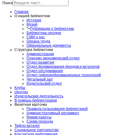
Поиск
Главная
О нашей библиотеке
История
Музей
">
Публикации о библиотеке
Библиотека сегодня
СМИ о нас
Охрана труда
Официальные документы
Структура библиотеки
Администрация
Планово-экономический отдел
Отдел развития
Отдел формирования фондов и каталогов
Отдел обслуживания
Отдел тифлоинформационных технологий
Читальный зал
Издательский отдел
Клубы
Центры
Издательская деятельность
В помощь библиотекарю
Визитная карточка
Правила пользования библиотекой
Административный регламент
Режим работы
Схема проезда
Тифло-каталог
Социальное партнерство
Контактная информация