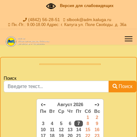
Версия для слабовидящих
(4842) 56-28-51
slbook@adm.kaluga.ru
Пн.-Пт.: 9.00-18.00 Адрес: г. Калуга ул. Поле Свободы. д. 36а
Поиск
Поиск
‹-
-›
Август 2026
Пн
Вт
Ср
Чт
Пт
Сб
Вс
1
2
3
4
5
6
7
8
9
10
11
12
13
14
15
16
17
18
19
20
21
22
23