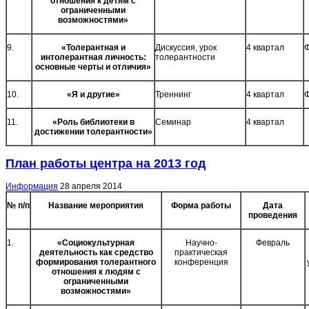
отношения к детям с
ограниченными
возможностями»
9.
«Толерантная и
Дискуссия, урок
4 квартал
Ф
интолерантная личность:
толерантности
основные черты и отличия»
10.
«Я и другие»
Треннинг
4 квартал
Ф
11.
«Роль библиотеки в
Семинар
4 квартал
достижении толерантности»
План работы центра на 2013 год
Информация
28 апреля 2014
№ п/п
Название мероприятия
Форма работы
Дата
проведения
1.
«Социокультурная
Научно-
Февраль
деятельность как средство
практическая
формирования толерантного
конференция
отношения к людям с
ограниченными
возможностями»