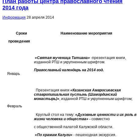
План работы центра православного чтения
2014 года
Информация
28 апреля 2014
Сроки
Наименование мероприятия
проведения
«Святая мученица Татиана»
-презентация книги,
изданной РТШ и укрупненным шрифтом.
Православный календарь на 2014 год.
Январь
Презентация книги
«Казанская Амвросиевская
ставропигиальная пустынь (Шамординский
монастырь)»
, изданной РТШ и укрупненным шрифтом;
Февраль
Круглый стол на тему:
«Духовные ценности и их роль в
жизни человека и общества»
-
совместно
с общественной палатой Калужской области.
«По храмам Калуги»
- пешеходная экскурсия.