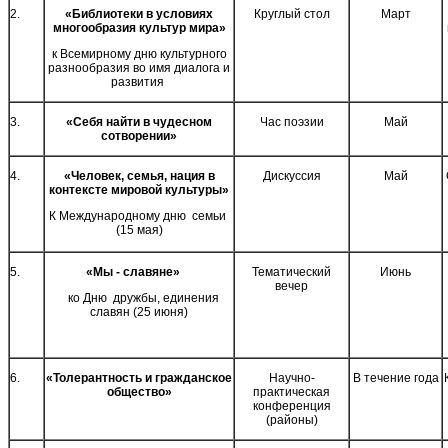
2.
«Библиотеки в условиях
Круглый стол
Март
многообразия культур мира»
к Всемирному дню культурного
разнообразия во имя диалога и
развития
3.
«Себя найти в чудесном
Час поэзии
Май
сотворении»
4.
«Человек, семья, нация в
Дискуссия
Май
контексте мировой культуры»
К Международному дню семьи
(15 мая)
5.
«Мы - славяне»
Тематический
Июнь
вечер
ко Дню дружбы, единения
славян (25 июня)
6.
«Толерантность и гражданское
Научно-
В течение года
общество»
практическая
конференция
(районы)