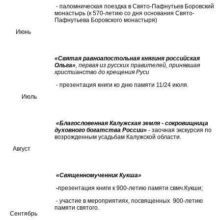
- паломническая поездка в Свято-Пафнутьев Боровский
монастырь (к 570-летию со дня основания Свято-
Пафнутьева Боровского монастыря)
Июнь
«Святая равноапостольная княгиня российская
Ольга»
, первая из русских правителей, принявшая
христианство до крещения Руси
- презентация книги ко дню памяти 11/24 июля.
Июль
«Благословенная Калужская земля - сокровищница
духовного богатства России»
- заочная экскурсия по
возрожденным усадьбам Калужской области.
Август
«Священномученник Кукша»
-
презентация книги к 900-летию памяти свмч.Кукши;
- участие в мероприятиях, посвященных 900-летию
памяти святого.
Сентябрь