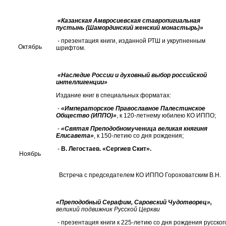
«Казанская Амвросиевская ставропигиальная
пустынь (Шамординский женский монастырь)»
- презентация книги, изданной РТШ и укрупненным
Октябрь
шрифтом.
«Наследие России и духовный выбор российской
интеллигенции»
Издание книг в специальных форматах:
-
«Императорское Православное Палестинское
Общество (ИППО)»
, к 120-летнему юбилею КО ИППО;
-
«Святая Преподобномученица великая княгиня
Елисавета»
, к 150-летию со дня рождения;
-
В. Легостаев. «Сергиев Скит».
Ноябрь
Встреча с председателем КО ИППО Гороховатским В.Н.
«Преподобный Серафим, Саровский Чудотворец»,
великий подвижник Русской Церкви
- презентация книги к 225-летию со дня рождения русског