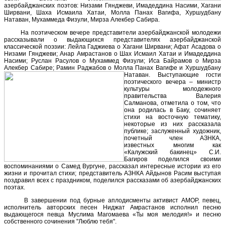
азербайджанских поэтов: Низами Гянджеви, Имадеддина Насими, Хагани
Ширвани, Шаха Исмаила Хатаи, Молла Панах Вагифа, Хуршудбану
Натаван, Мухаммеда Физули, Мирза Алекбер Сабира.
На поэтическом вечере представители азербайджанской молодежи
рассказывали о выдающихся представителях азербайджанской
классической поэзии: Лейла Гаджиева о Хагани Ширвани; Афат Асадова о
Низами Гянджеви; Анар Амрастанов о Шах Исмаил Хатаи и Имадеддина
Насими; Руслан Расулов о Мухаммед Физули; Иса Байрамов о Мирза
Алекбер Сабире; Рамин Раджабов о Молла Панах Вагифе и Хуршудбану
Натаван.
Выступающие гости
поэтического вечера – министр
культуры молодежного
правительства Валерия
Салманова, отметила о том, что
она родилась в Баку, сочиняет
стихи на восточную тематику,
некоторые из них рассказала
публике; заслуженный художник,
почетный член АЗНКА,
известных многим как
«Калужский бакинец» С.И.
Багиров поделился своими
воспоминаниями о Самед Вургуне, рассказал интересные истории из его
жизни и прочитал стихи; представитель АЗНКА Айдынов Расим выступая
поздравил всех с праздником, поделился рассказами об азербайджанских
поэтах.
В завершении под бурные аплодисменты активист АМОР, певец,
исполнитель авторских песен Ниджат Амрастанов исполнил песню
выдающегося певца Муслима Магомаева «Ты моя мелодия!» и песню
собственного сочинения "Люблю тебя".