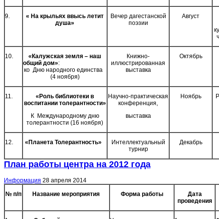
9.
« На крыльях ввысь летит
Вечер дагестанской
Август
душа»
поэзии
к
10.
«Калужская земля – наш
Книжно-
Октябрь
общий дом»
:
иллюстрированная
ко Дню народного единства
выставка
(4 ноября)
11.
«Роль библиотеки в
Научно-практическая
Ноябрь
Р
воспитании толерантности»
конференция,
К Международному дню
выставка
толерантности (16 ноября)
12.
«Планета Толерантность»
Интеллектуальный
Декабрь
турнир
План работы центра на 2012 года
Информация
28 апреля 2014
№ п/п
Название мероприятия
Форма работы
Дата
проведения