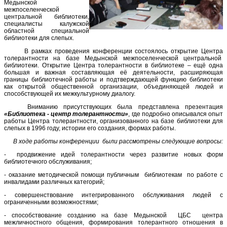
Медынской
межпоселенческой
центральной библиотеки,
специалисты калужской
областной специальной
библиотеки для слепых.
В рамках проведения конференции состоялось открытие Центра
толерантности на базе Медынской межпоселенческой центральной
библиотеки. Открытие Центра толерантности в библиотеке – ещё одна
большая и важная составляющая её деятельности, расширяющая
границы библиотечной работы и подтверждающей функцию библиотеки
как открытой общественной организации, объединяющей людей и
способствующей их межкультурному диалогу.
Вниманию присутствующих была представлена презентация
«Библиотека - центр толерантности»
, где подробно описывался опыт
работы Центра толерантности, организованного на базе библиотеки для
слепых в 1996 году, истории его создания, формах работы.
В ходе работы конференции были рассмотрены следующие вопросы:
- продвижение идей толерантности через развитие новых форм
библиотечного обслуживания;
- оказание методической помощи публичным библиотекам по работе с
инвалидами различных категорий;
- совершенствование интегрированного обслуживания людей с
ограниченными возможностями;
- способствование созданию на базе Медынской ЦБС центра
межличностного общения, формирования толерантного отношения в