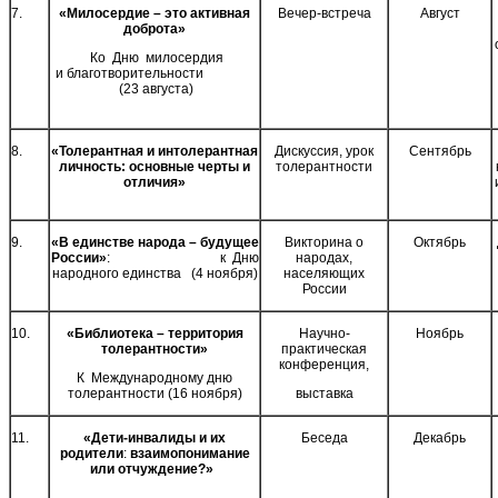
7.
«Милосердие – это активная
Вечер-встреча
Август
доброта»
Ко Дню милосердия
и благотворительности
(23 августа)
8.
«Толерантная и интолерантная
Дискуссия, урок
Сентябрь
личность: основные черты и
толерантности
отличия»
9.
«В единстве народа – будущее
Викторина о
Октябрь
России»
:
к Дню
народах,
народного единства
(4 ноября)
населяющих
России
10.
«Библиотека – территория
Научно-
Ноябрь
толерантности»
практическая
конференция,
К Международному дню
толерантности (16 ноября)
выставка
11.
«Дети-инвалиды и их
Беседа
Декабрь
родители
:
взаимопонимание
или отчуждение?»