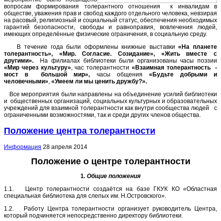
вопросам формирования толерантного отношения к инвалидам в
обществе, уважения прав и свобод каждого отдельного человека, невзирая
на расовый, религиозный и социальный статус, обеспечения необходимых
гарантий безопасности, свободы и равноправия, вовлечения людей,
имеющих определённые физические ограничения, в социальную среду.
В течение года были оформлены книжные выставки
«На планете
толерантность», «Мир. Согласие. Созидание», «Жить вместе с
другими».
На филиалах библиотеки были организованы часы поэзии
«Мир через культуру»
, час толерантности
«Взаимная толерантность -
мост в большой мир»,
часы общения
«Будьте добрыми и
человечными»
,
«Умеем ли мы ценить дружбу?».
Все мероприятия были направлены на объединение усилий библиотеки
и общественных организаций, социальных культурных и образовательных
учреждений для взаимной толерантности как внутри сообщества людей с
ограниченными возможностями, так и среди других членов общества.
Положение центра толерантности
Информация
28 апреля 2014
Положение о центре толерантности
1
.
Общие положения
1.1. Центр толерантности создаётся на базе ГКУК КО «Областная
специальная библиотека для слепых им. Н.Островского».
1.2. Работу Центра толерантности организует руководитель Центра,
который подчиняется непосредственно директору библиотеки.