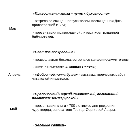
«Православная книга – путь к духовности»
-
встреча со священнослужителем, посвященная Дню
православной книги;
Март
- презентация православной литературы, изданной
библиотекой.
«Светлое воскресение»
-
православная беседа, встреча со священнослужите-лем
- книжная выставка
«Святая Пасха»
;
Апрель
-
«Добротой полна душа»
- выставка творческих работ
читателей-инвалидов.
«Преподобный Сергий Радонежский, величайший
подвижник земли русской»
- презентация книги к 700-летию со дня рождения
Май
чудотворца, основателя Троице-Сергиевой Лавры.
«Зеленые святки»