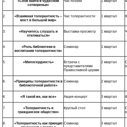
1.
«Себя найти в чудесном
Час поэзии
1 квартал
Ф
сотвореньи»
2.
«Взаимная толерантность –
Час толерантности
1 квартал
мост в большой мир»
3.
«Научитесь слушать и
Выставка-просмотр
1 квартал
Ч
откликаться»
4.
«Роль библиотеки в
Семинар
1 квартал
воспитании толерантности»
5.
«Милосердность»
Встреча с
2 квартал
представителями
о
Православной церкви
6.
«Принципы толерантности в
Семинар
2 квартал
библиотечной работе»
6.
«Я такой же, как все»
Акция-концерт
3 квартал
7.
«Толерантность и
Круглый стол
3 квартал
гражданское общество»
о
8.
«Толерантность как принцип
Семинар
3 квартал