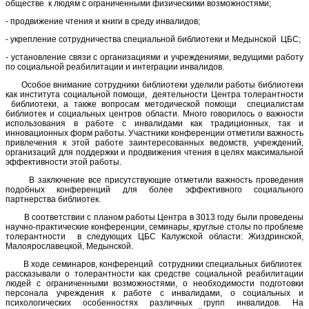
обществе к людям с ограниченными физическими возможностями;
- продвижение чтения и книги в среду инвалидов;
- укрепление сотрудничества специальной библиотеки и Медынской ЦБС;
- установление связи с организациями и учреждениями, ведущими работу
по социальной реабилитации и интеграции инвалидов.
Особое внимание сотрудники библиотеки уделили работы библиотеки
как института социальной помощи, деятельности Центра толерантности
библиотеки, а также вопросам методической помощи специалистам
библиотек и социальных центров области. Много говорилось о важности
использования в работе с инвалидами как традиционных, так и
инновационных форм работы. Участники конференции отметили важность
привлечения к этой работе заинтересованных ведомств, учреждений,
организаций для поддержки и продвижения чтения в целях максимальной
эффективности этой работы.
В заключение все присутствующие отметили важность проведения
подобных конференций для более эффективного социального
партнерства библиотек.
В соответствии с планом работы Центра в 3013 году были проведены
научно-практические конференции, семинары, круглые столы по проблеме
толерантности в следующих ЦБС Калужской области: Жиздринской,
Малоярославецкой, Медынской.
В ходе семинаров, конференций сотрудники специальных библиотек
рассказывали о толерантности как средстве социальной реабилитации
людей с ограниченными возможностями, о необходимости подготовки
персонала учреждения к работе с инвалидами, о социальных и
психологических особенностях различных групп инвалидов. На