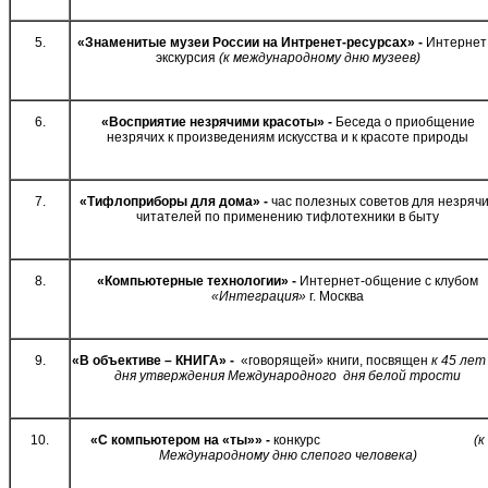
5.
«Знаменитые музеи России на Интренет-ресурсах» -
Интернет
экскурсия
(к международному дню музеев)
6.
«Восприятие незрячими красоты» -
Беседа о приобщение
незрячих к произведениям искусства и к красоте природы
7.
«Тифлоприборы для дома» -
час полезных советов для незряч
читателей по применению тифлотехники в быту
8.
«Компьютерные технологии» -
Интернет-общение с клубом
«Интеграция»
г. Москва
9.
«В объективе – КНИГА» -
«говорящей» книги, посвящен
к 45 лет
дня утверждения Международного дня белой трости
10.
«С компьютером на «ты»» -
конкурс
(к
Международному дню слепого человека)