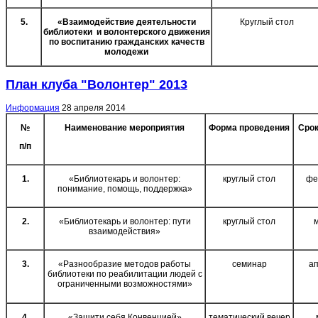
5.
«Взаимодействие деятельности
Круглый стол
библиотеки и волонтерского движения
по воспитанию гражданских качеств
молодежи
План клуба "Волонтер" 2013
Информация
28 апреля 2014
№
Наименование мероприятия
Форма проведения
Срок
п/п
1.
«Библиотекарь и волонтер:
круглый стол
фе
понимание, помощь, поддержка»
2.
«Библиотекарь и волонтер: пути
круглый стол
взаимодействия»
3.
«Разнообразие методов работы
семинар
а
библиотеки по реабилитации людей с
ограниченными возможностями»
4.
«Защити себя Конвенцией»
тематический вечер