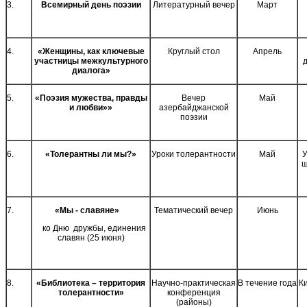
3.
Всемирный день поэзии
Литературный вечер
Март
4.
«Женщины, как ключевые
Круглый стол
Апрель
участницы межкультурного
диалога»
5.
«Поэзия мужества, правды
Вечер
Май
и любви»»
азербайджанской
поэзии
6.
«Толерантны ли мы?»
Уроки толерантности
Май
У
ш
7.
«Мы - славяне»
Тематический вечер
Июнь
ко Дню дружбы, единения
славян (25 июня)
8.
«Библиотека – территория
Научно-практическая
В течение года
Ки
толерантности»
конференция
(районы)