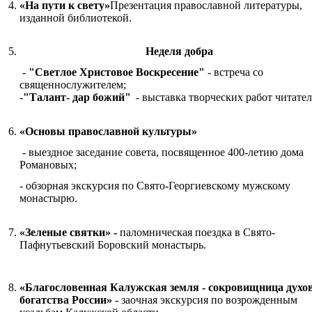
4.
«На пути к свету»
Презентация православной литературы,
изданной библиотекой.
5.
Неделя добра
-
"Светлое Христовое Воскресение"
- встреча со
священнослужителе
-
"Талант- дар божий"
- выставка творческих работ читате
6.
«Основы православной культуры»
- выездное заседание совета, посвященное 400-летию дома
Романовых;
- обзорная экскурсия по Свято-Георгиевскому мужскому
монастырю.
7.
«Зеленые святки»
-
паломническая поездка в Свято-
Пафнутьевский Боровский монастырь.
8.
«Благословенная Калужская земля - сокровищница духо
богатства России»
- заочная экскурсия по возрожденным