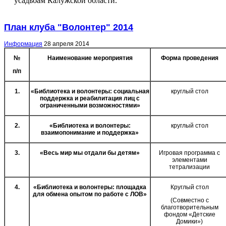
усадьбам Калужской области.
План клуба "Волонтер" 2014
Информация
28 апреля 2014
№
Наименование мероприятия
Форма проведения
п/п
1.
«Библиотека и волонтеры: социальная
круглый стол
поддержка и реабилитация лиц с
ограниченными возможностями»
2.
«Библиотека и волонтеры:
круглый стол
взаимопонимание и поддержка»
3.
«Весь мир мы отдали бы детям»
Игровая программа с
элементами
тетрализации
4.
«Библиотека и волонтеры: площадка
Круглый стол
для обмена опытом по работе с ЛОВ»
(Совместно с
благотворительным
фондом «Детские
Домики»)