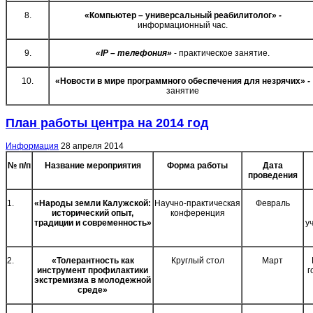
8.
«Компьютер – универсальный реабилитолог»
-
информационный час.
9.
«
IP
– телефония»
- практическое занятие.
10.
«Новости в мире программного обеспечения для незрячих»
-
занятие
План работы центра на 2014 год
Информация
28 апреля 2014
№ п/п
Название мероприятия
Форма работы
Дата
проведения
1.
«Народы земли Калужской:
Научно-практическая
Февраль
исторический опыт,
конференция
традиции и современность»
у
2.
«Толерантность как
Круглый стол
Март
инструмент профилактики
г
экстремизма в молодежной
среде»