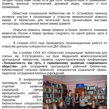
сегодня перед нами снова есть два пути: конфронтации и примирения.
Шамиль, военный, политический, духовный лидер, говорил о пути
примирения.
Областная специальная библиотека им. Н. Островского приняла
активное участие в организации и открытии мемориальной комнаты
имама. В библиотеке для читателей была организована выставка
литературы, посвященная жизни имама Шамиля.
Открытие комнаты имама Шамиля в Калуге является знаковым
моментом. Россия и Кавказ должны следовать по одной дороге, идти в
одном направлении.
В течение 2013 года проводилась организационная работа по
открытию центров толерантности в ЦБС области.
Так, в ноябре ГКУК КО «Областная специальная библиотека для
слепых им. Н.Островского» на базе Медынской межпоселенческой
центральной библиотеки провела научно-практическую конференцию
«
Толерантность как путь к гармоничному развитию современного
общества»
для сотрудников центральной районной библиотеки,
библиотекарей сельских библиотек, специалистов социальной сферы,
педагогов, сотрудников клубных учреждений.
В конференции
принимали участие: зав.
отделом развития
социальной сферы
муниципального района
«Медынский район»
Ларичева Л.А.,
библиотечные специалисты
районов области, сотрудники