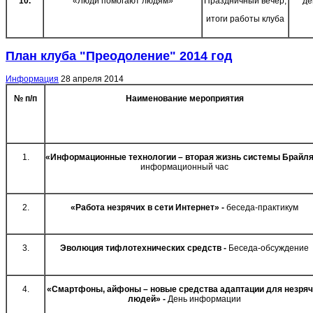
10.
«Люди помогают людям»
Праздничный вечер,
де
итоги работы клуба
План клуба "Преодоление" 2014 год
Информация
28 апреля 2014
№ п/п
Наименование мероприятия
1.
«Информационные технологии – вторая жизнь системы Брайля
информационный час
2.
«Работа незрячих в сети Интернет» -
беседа-практикум
3.
Эволюция тифлотехнических средств -
Беседа-обсуждение
4.
«Смартфоны, айфоны – новые средства адаптации для незряч
людей» -
День информации