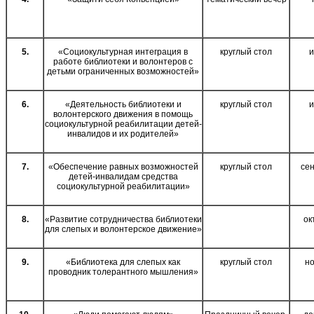
5.
«Социокультурная интеграция в
круглый стол
работе библиотеки и волонтеров с
детьми ограниченных возможностей»
6.
«Деятельность библиотеки и
круглый стол
волонтерского движения в помощь
социокультурной реабилитации детей-
инвалидов и их родителей»
7.
«Обеспечение равных возможностей
круглый стол
се
детей-инвалидам средства
социокультурной реабилитации»
8.
«Развитие сотрудничества библиотеки
ок
для слепых и волонтерское движение»
9.
«Библиотека для слепых как
круглый стол
н
проводник толерантного мышления»