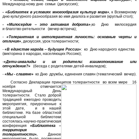
Международ-ному дню семьи (дискуссия);
-
«Библиотек в условиях многообразия культур мира»
,
к Всемирному
дню культурного разнообразия во имя диалога и развития (круглый стол);
-
«Милосердие – это активная доброта»
,ко Дню милосердия
и благотво-рительности (вечер-встреча);
-
«Толерантная и интолерантная личность: основные черты и
отличия»
, дискуссия, урок толерантности;
-
«В единстве народа – будущее России»
:
ко Дню народного единства
(викторина о народах, населяющих Россию);
-
«Дети-инвалиды и их родители: взаимопонимание или
отчуждение?»
(беседа с родителями детей-инвалидов);
-
«Мы - славяне
»
ко Дню дружбы, единения славян (тематический вечер).
Согласно Декларации принципов толерантности во всем мире
16
ноября отмечается
Международный День
толерантности. Стало доброй
традицией ежегодно проводить
мероприятия, приуроченные к
этой дате, и в нашей
библиотеке. На базе областной
специальной библиотеки
состоялась научно-практическая
конференция
«Библиотека –
территория
толерантности».
Данное
мероприятие было посвящено