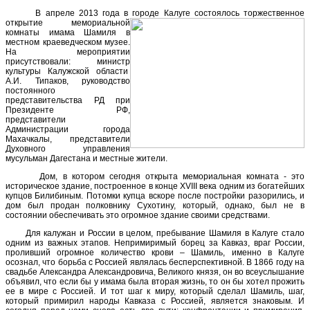
В апреле 2013 года в городе Калуге состоялось торжественное
открытие мемориальной
комнаты имама Шамиля в
местном краеведческом музее.
На мероприятии
присутствовали: министр
культуры Калужской области
А.И. Типаков, руководство
постоянного
представительства РД при
Президенте РФ,
представители
Администрации города
Махачкалы, представители
Духовного управления
мусульман Дагестана и местные жители.
Дом, в котором сегодня открыта мемориальная комната - это
историческое здание, построенное в конце XVIII века одним из богатейших
купцов Билибиным. Потомки купца вскоре после постройки разорились, и
дом был продан полковнику Сухотину, который, однако, был не в
состоянии обеспечивать это огромное здание своими средствами.
Для калужан и России в целом, пребывание Шамиля в Калуге стало
одним из важных этапов. Непримиримый борец за Кавказ, враг России,
проливший огромное количество крови – Шамиль, именно в Калуге
осознал, что борьба с Россией являлась бесперспективной. В 1866 году на
свадьбе Александра Александровича, Великого князя, он во всеуслышание
объявил, что если бы у имама была вторая жизнь, то он бы хотел прожить
ее в мире с Россией. И тот шаг к миру, который сделал Шамиль, шаг,
который примирил народы Кавказа с Россией, является знаковым. И