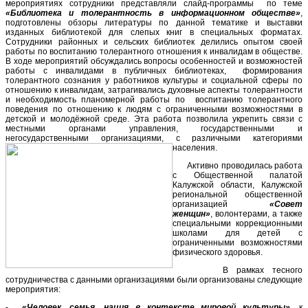
мероприятиях сотрудники представляли слайд-программы по теме
«Библиотека и толерантность в информационном обществе»
,
подготовлены обзоры литературы по данной тематике и выставки
изданных библиотекой для слепых книг в специальных форматах.
Сотрудники районных и сельских библиотек делились опытом своей
работы по воспитанию толерантного отношения к инвалидам в обществе.
В ходе мероприятий обсуждались вопросы особенностей и возможностей
работы с инвалидами в публичных библиотеках, формирования
толерантного сознания у работников культуры и социальной сферы по
отношению к инвалидам, затрагивались духовные аспекты толерантности
и необходимость планомерной работы по воспитанию толерантного
поведения по отношению к людям с ограниченными возможностями в
детской и молодёжной среде. Эта работа позволила укрепить связи с
местными органами управления, государственными и
негосударственными организациями, с различными категориями
населения.
Активно проводилась работа
с Общественной палатой
Калужской области, Калужской
региональной общественной
организацией
«Совет
женщин»
, волонтерами, а также
специальными коррекционными
школами для детей с
ограниченными возможностями
физического здоровья.
В рамках тесного
сотрудничества с данными организациями были организованы следующие
мероприятия:
-
«Человек, семья, нация в контексте мировой культуры»
, к