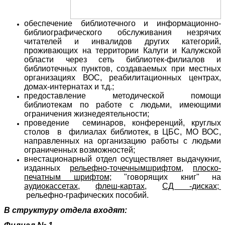
обеспечение библиотечного и
информационно-
библиографического
обслуживания незрячих
читателей и инвалидов других категорий,
проживающих на территории Калуги и Калужской
области через сеть библиотек-филиалов и
библиотечных пунктов, создаваемых при местных
организациях ВОС, реабилитационных центрах,
домах-интернатах и т.д.;
предоставление методической помощи
библиотекам по работе с людьми, имеющими
ограничения жизнедеятельности;
проведение семинаров, конференций, круглых
столов в филиалах библиотек, в ЦБС, МО ВОС,
направленных на организацию работы с людьми
ограниченных возможностей;
внестационарный отдел осуществляет выдачукниг,
изданных
рельефно-точечнымшрифтом,
плоско-
печатным шрифтом
; "говорящих книг" на
аудиокассетах,
флеш-картах,
СД -дисках;
рельефно-графических пособий.
В структуру отдела входят: