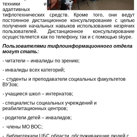
техники и
адаптивных
тифлотехнических средств. Кроме того, они ведут
постоянное дистанционное консультирование с целью
получения начальных навыков использования незрячих
пользователей. Дистанционное консультирование
осуществляется как по телефону, так и с помощью skype.
Пользователями тифлоинформационного отдела
могут стать:
- читатели – инвалиды по зрению;
- инвалиды всех категорий;
- студенты и преподаватели социальных факультетов
ВУЗов;
- учащиеся школ – интернатов;
- специалисты социальных учреждений и
реабилитационных центров;
- родители детей – инвалидов;
- члены МО ВОС;
- библиотекари ЦБС области, обслуживающие людей с