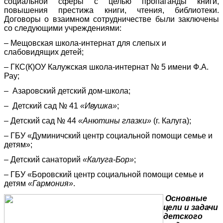
социальной сферы с целью пропаганды книги,
повышения престижа книги, чтения, библиотеки.
Договоры о взаимном сотрудничестве были заключены
со следующими учреждениями:
– Мещовская школа-интернат для слепых и
слабовидящих детей;
– ГКС(К)ОУ Калужская школа-интернат № 5 имени Ф.А.
Рау;
– Азаровский детский дом-школа;
– Детский сад № 41
«Ивушка»
;
– Детский сад № 44
«Анютины глазки»
(г. Калуга);
– ГБУ «Думиничский центр социальной помощи семье и
детям»;
– Детский санаторий
«Калуга-Бор»
;
– ГБУ «Боровский центр социальной помощи семье и
детям
«Гармония»
.
Основные
цели и задачи
детского