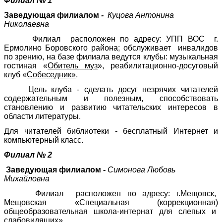
Филиал № 1
Заведующая филиалом
-
Куцова Антонина
Николаевна
Филиал расположен по адресу: УПП ВОС г.
Ермолино Боровского района; обслуживает инвалидов
по зрению, на базе филиала ведутся клубы: музыкальная
гостиная «
Обитель муз
», реабилитационно-досуговый
клуб «
Собеседник»
.
Цель клуба - сделать досуг незрячих читателей
содержательным и полезным, способствовать
становлению и развитию читательских интересов в
области литературы.
Для читателей библиотеки - бесплатный Интернет и
компьютерный класс.
Филиал
№ 2
Заведующая филиалом -
Симонова Любовь
Михайловна
Филиал расположен по адресу: г.Мещовск,
Мещовская «Специальная (коррекционная)
общеобразовательная школа-интернат для слепых и
слабовидящих».