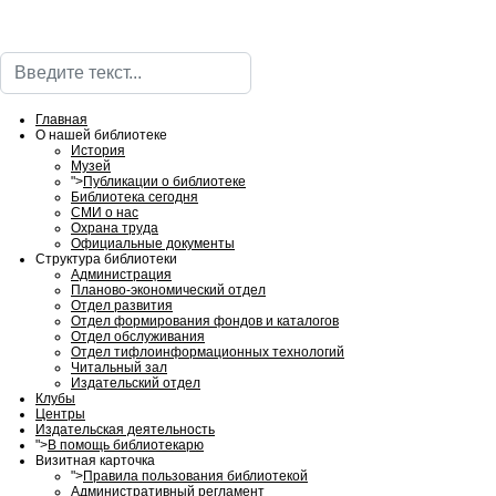
Поиск
Главная
О нашей библиотеке
История
Музей
">
Публикации о библиотеке
Библиотека сегодня
СМИ о нас
Охрана труда
Официальные документы
Структура библиотеки
Администрация
Планово-экономический отдел
Отдел развития
Отдел формирования фондов и каталогов
Отдел обслуживания
Отдел тифлоинформационных технологий
Читальный зал
Издательский отдел
Клубы
Центры
Издательская деятельность
">
В помощь библиотекарю
Визитная карточка
">
Правила пользования библиотекой
Административный регламент