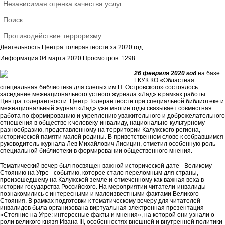
Независимая оценка качества услуг
Поиск
Противодействие терроризму
Деятельность Центра толерантности за 2020 год
Информация
04 марта 2020
Просмотров: 1298
26 февраля 2020 год
на базе
ГКУК КО «Областная
специальная библиотека для слепых им Н. Островского» состоялось
заседание межнационального устного журнала «Лад» в рамках работы
Центра толерантности. Центр Толерантности при специальной библиотеке и
межнациональный журнал «Лад» уже многие годы связывает совместная
работа по формированию и укреплению уважительного и доброжелательного
отношения в обществе к человеку-инвалиду, национально-культурному
разнообразию, представленному на территории Калужского региона,
исторической памяти малой родины. В приветственном слове к собравшимся
руководитель журнала Лев Михайлович Лисицин, отметил особенную роль
специальной библиотеки в формировании общественного мнения.
Тематический вечер был посвящен важной исторической дате - Великому
Стоянию на Угре - событию, которое стало переломным для страны,
произошедшему на Калужской земле и отмеченному как важная веха в
истории государства Российского. На мероприятии читатели-инвалиды
познакомились с интересными и малоизвестными фактами Великого
Стояния. В рамках подготовки к тематическому вечеру для читателей-
инвалидов была организована виртуальная электронная презентация
«Стояние на Угре: интересные факты и мнения», на которой они узнали о
роли великого князя Ивана III, особенностях внешней и внутренней политики