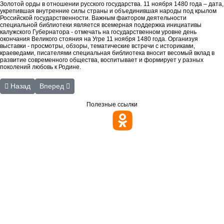
Золотой орды в отношении русского государства. 11 ноября 1480 года – дата,
укрепившая внутренние силы страны и объединившая народы под крылом
Российской государственности. Важным фактором деятельности
специальной библиотеки является всемерная поддержка инициативы
калужского Губернатора - отмечать на государственном уровне день
окончания Великого стояния на Угре 11 ноября 1480 года. Организуя
выставки - просмотры, обзоры, тематические встречи с историками,
краеведами, писателями специальная библиотека вносит весомый вклад в
развитие современного общества, воспитывает и формирует у разных
поколений любовь к Родине.
Предыдущий: Положение об оплате труда
Следующий: Деятельность Центра толерантности за 20
Назад
Вперед
Полезные ссылки