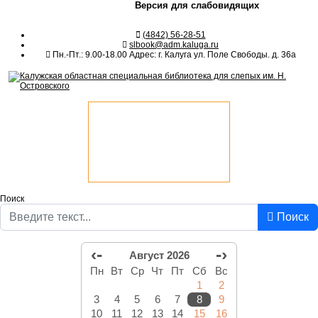
Версия для слабовидящих
(4842) 56-28-51
slbook@adm.kaluga.ru
Пн.-Пт.: 9.00-18.00 Адрес: г. Калуга ул. Поле Свободы. д. 36а
Поиск
Поиск
‹-
-›
Август 2026
Пн
Вт
Ср
Чт
Пт
Сб
Вс
1
2
3
4
5
6
7
8
9
10
11
12
13
14
15
16