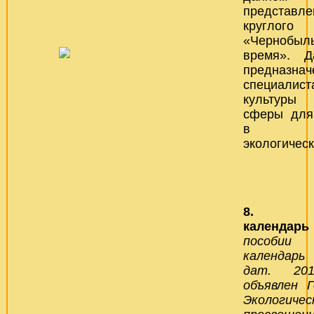
представл
кругл
«Чернобыль
время». Д
предназнач
специалис
культуры
сферы для
в мер
экологическ
8. Эко
календар
пособии 
календарь
дат. 20
объявлен Г
Экологичес