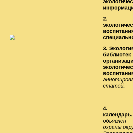
экологичес
информаци
2. Ос
экологичес
воспи
специальн
3.
Экологи
библи
организац
экологичес
воспитани
аннотиро
статей
.
4
календарь
объяв
охраны
окр