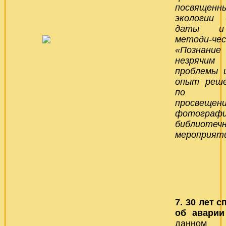
посвящ
экологии 
даты и 
методи-ч
«Познан
незрячим
проблемы 
опыт реше
по экол
просвеще
фотограф
библиотеч
мероприяти
7.
30 лет с
об авари
данно