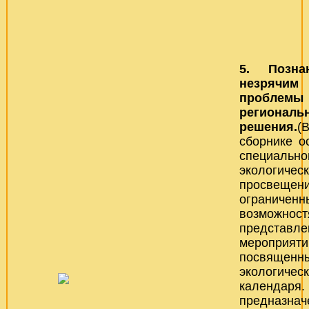
5. Позна
незрячим
проб
региона
решения.
(
сборнике о
специально
экологичес
просвеще
ограниченн
возможнос
представ
мероприяти
посвяще
экологическ
календа
предназнач