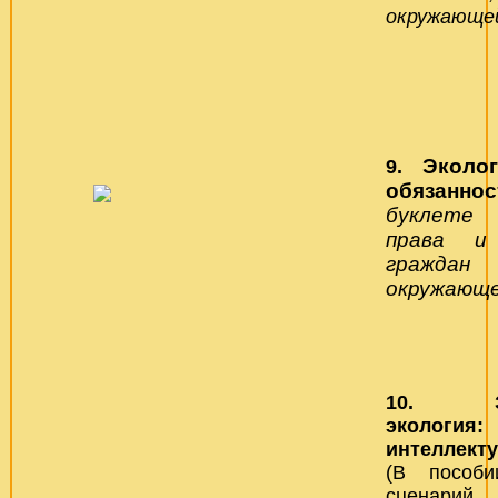
окружающей
Эколо
9.
обязанно
буклете 
права и 
граждан
окружающе
10. Зан
экологи
интеллек
(В пособи
сценарий