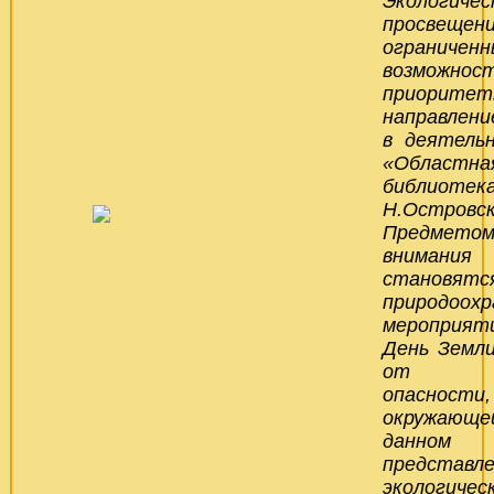
Экологичес
просвеще
ограничен
возможно
приорите
направлени
в деятель
«Областна
библиотека
Н.Островск
Предметом
внимания 
становят
природоох
мероприят
День Земл
от эко
опасно
окружающей
данно
представ
экологическ