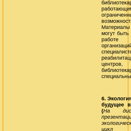
библиотека
работающ
ограниченн
возможност
Материалы 
могут быть
работе о
организац
специалис
реабилитац
центров,
библиотека
специальны
6.
Экология
будущее в
(
На дис
презентаци
экологичес
цикл ме