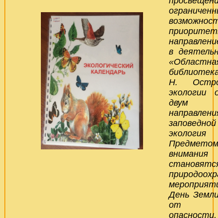
просвеще
ограничен
возможно
приорите
направлени
в деятель
«Областна
библиотека
Н. Остро
экологии 
двум 
направлен
заповедн
экологи
Предметом
внимания 
становят
природоох
мероприят
День Земл
от эко
опасно