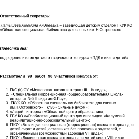
Ответственный секретарь
:
Латышева Людмила Андреевна
­­– заведующая детским отделом ГКУК КО
«Областная специальная библиотека для слепых им. Н.Островского.
Повестка дня:
подведение итогов детского творческого конкурса «ПДД в жизни детей».
Рассмотрели
98 работ 90 участников
конкурса от:
ГКС (К) ОУ «Мещовская школа-интернат III – IV вида»;
«Специальная (коррекционная) общеобразовательная школа-
интернат №5 II вида им.Ф.Рау»;
ГКУК КО «Областная специальная библиотека для слепых
им.Н.Островского» клуб «Сильные духом»;
«Лицей - интернат «Областной центр образования»;
ГБУ КО ««Реабилитационный центр для инвалидов «Калужский
реабилитационно-образовательный центр»;
ГКОУ «Бетлицкая специальная (коррекционная) школа-интернат для
детей-сирот и детей, оставшихся без попечения родителей, с
ограниченными возможностями здоровья VIII вида»;
ГКОУ «Людиновская школа-интернат для детей сирот VIII вида»;