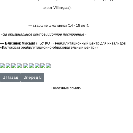
сирот VIII вида»).
— старшие школьники (14 - 18 лет):
«За оригинальное композиционное построение»
––
Близнюк Михаил
(ГБУ КО ««Реабилитационный центр для инвалидов
«Калужский реабилитационно-образовательный центр»)
Предыдущий: Участие в ежегодной выставке «Дары сада, огорода
Следующий: Текстовый отчёт за 2015 год
Назад
Вперед
Полезные ссылки