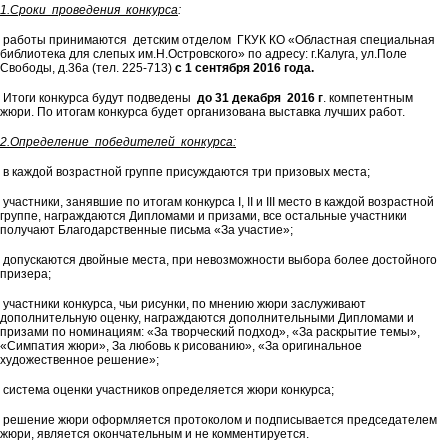
1.Сроки проведения конкурса
:
работы принимаются детским отделом ГКУК КО «Областная специальная
библиотека для слепых им.Н.Островского» по адресу: г.Калуга, ул.Поле
Свободы, д.36а (тел. 225-713)
с 1 сентября 2016 года.
Итоги конкурса будут подведены
до 31 декабря 2016 г
. компетентным
жюри. По итогам конкурса будет организована выставка лучших работ.
2.Определение победителей конкурса:
в каждой возрастной группе присуждаются три призовых места;
участники, занявшие по итогам конкурса I, II и III место в каждой возрастной
группе, награждаются Дипломами и призами, все остальные участники
получают Благодарственные письма «За участие»;
допускаются двойные места, при невозможности выбора более достойного
призера;
участники конкурса, чьи рисунки, по мнению жюри заслуживают
дополнительную оценку, награждаются дополнительными Дипломами и
призами по номинациям: «За творческий подход», «За раскрытие темы»,
«Симпатия жюри», За любовь к рисованию», «За оригинальное
художественное решение»;
система оценки участников определяется жюри конкурса;
решение жюри оформляется протоколом и подписывается председателем
жюри, является окончательным и не комментируется.