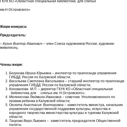
ГКУК КО «Областная специальная библиотека для слепых
им.Н.Островского»
Жюри конкурса:
Председатель:
– Кузин Виктор Иванович
– член Союза художников России, художник-
живописец.
Члены жюри:
Бегунова Ирина Юрьевна
– инспектор по прапоганде управления
ГИБДД России по Калужской области;
Васильева Светлана Васильевна
– старший инспектор по прапоганде
управления ГИБДД России по Калужской области;
Коновалова М.П
. – директор ГКУК КО «Областная специальная
библиотека для слепых им. Н.Островского»;
Мелекесова Людмила Ивановна
– советник Уполномоченного по
правам ребенка в Калужской области;
О
ксюта Анастасия
Викторовна
– заместитель министра, начальник
управления государственной поддержки культуры, искусства и
народного творчества министерства культуры и туризма Калужской
области;
Таирова Вера Львовна
– заместитель председателя Общественной
палаты.