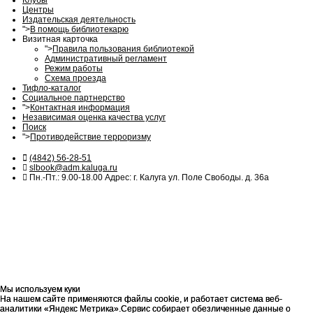
Клубы
Центры
Издательская деятельность
">
В помощь библиотекарю
Визитная карточка
">
Правила пользования библиотекой
Административный регламент
Режим работы
Схема проезда
Тифло-каталог
Социальное партнерство
">
Контактная информация
Независимая оценка качества услуг
Поиск
">
Противодействие терроризму
(4842) 56-28-51
slbook@adm.kaluga.ru
Пн.-Пт.: 9.00-18.00 Адрес: г. Калуга ул. Поле Свободы. д. 36а
Мы используем куки
Мы используем куки
На нашем сайте применяются файлы cookie, и работает система веб-
На нашем сайте применяются файлы cookie, и работает система веб-
аналитики «Яндекс Метрика».Сервис собирает обезличенные данные о
аналитики «Яндекс Метрика».Сервис собирает обезличенные данные о