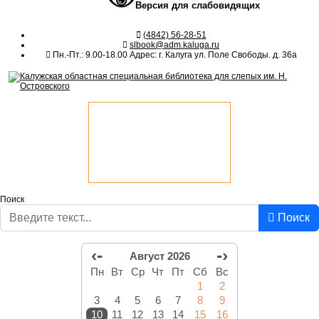
Версия для слабовидящих
(4842) 56-28-51
slbook@adm.kaluga.ru
Пн.-Пт.: 9.00-18.00 Адрес: г. Калуга ул. Поле Свободы. д. 36а
Поиск
Поиск
‹-
-›
Август 2026
Пн
Вт
Ср
Чт
Пт
Сб
Вс
1
2
3
4
5
6
7
8
9
10
11
12
13
14
15
16