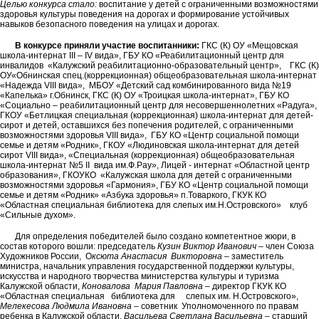
Целью конкурса стало:
воспитание у детей с ограниченными возможностями
здоровья культуры поведения на дорогах и формирование устойчивых
навыков безопасного поведения на улицах и дорогах.
В конкурсе приняли участие воспитанники:
ГКС (К) ОУ «Мещовская
школа-интернат III – IV вида», ГБУ КО «Реабилитационный центр для
инвалидов «Калужский реабилитационно-образовательный центр», ГКС (К)
ОУ«Обнинская спец.(коррекционная) общеобразовательная школа-интернат
«Надежда VIII вида», МБОУ «Детский сад комбинированного вида №19
«Капелька» г.Обнинск, ГКС (К) ОУ «Троицкая школа-интернат», ГБУ КО
«Социально – реабилитационный центр для несовершеннолетних «Радуга»,
ГКОУ «Бетлицкая специальная (коррекционная) школа-интернат для детей-
сирот и детей, оставшихся без попечения родителей, с ограниченными
возможностями здоровья VIII вида», ГБУ КО «Центр социальной помощи
семье и детям «Родник», ГКОУ «Людиновская школа-интернат для детей
сирот VIII вида», «Специальная (коррекционная) общеобразовательная
школа-интернат №5 II вида им.Ф.Рау», Лицей - интернат «Областной центр
образования», ГКОУКО «Калужская школа для детей с ограниченными
возможностями здоровья «Гармония», ГБУ КО «Центр социальной помощи
семье и детям «Родник» «Азбука здоровья» п.Товаркого, ГКУК КО
«Областная специальная библиотека для слепых им.Н.Островского» клуб
«Сильные духом».
Для определения победителей было создано компетентное жюри, в
состав которого вошли: председатель
Кузин Виктор Иванович
– член Союза
Художников России,
О
ксюта Анастасия
Викторовна
– заместитель
министра, начальник управления государственной поддержки культуры,
искусства и народного творчества министерства культуры и туризма
Калужской области,
Коновалова Мария Павловна
– директор ГКУК КО
«Областная специальная библиотека для слепых им. Н.Островского»,
Мелекесова Людмила Ивановна
– советник Уполномоченного по правам
ребенка в Калужской области,
Васильева Светлана Васильевна
– старший