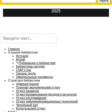
2025
ИнфоЦентр
Поиск
Главная
О нашей библиотеке
История
Музей
">
Публикации о библиотеке
Библиотека сегодня
СМИ о нас
Охрана труда
Официальные документы
Структура библиотеки
Администрация
Планово-экономический отдел
Отдел развития
Отдел формирования фондов и каталогов
Отдел обслуживания
Отдел тифлоинформационных технологий
Читальный зал
Издательский отдел