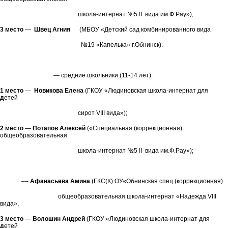
школа-интернат №5 II вида им.Ф.Рау»);
3 место
—
Швец Агния
(МБОУ «Детский сад комбинированного вида
№19 «Капелька» г.Обнинск).
— средние школьники (11-14 лет):
1 место
—
Новикова Елена
(ГКОУ «Людиновская школа-интернат для
д
етей
сирот VIII вида»);
2 место
—
Потапов Алексей
(«Специальная (коррекционная)
общеобразовательная
школа-интернат №5 II вида им.Ф.Рау»);
––
Афанасьева Амина
(ГКС(К) ОУ«Обнинская спец.(коррекционная)
общеобразовательная школа-интернат «Надежда VIII
вида»,
3 место
—
Волошин Андрей
(ГКОУ «Людиновская школа-интернат для
д
етей