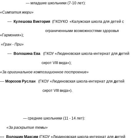
— младшие школьники (7-10 лет):
«Симпатия жюри»
––
Кулешова Виктория
(ГКОУКО «Калужская школа для детей с
ограниченными возможностями здоровья
«Гармония»);
«Гран - При»
––
Волошина Ева
(ГКОУ «Людиновская школа-интернат для
д
етей
сирот VIII вида»);
«За оригинальное композиционное построение»
––
Морозов Руслан
(ГКОУ «Людиновская школа-интернат для
д
етей
сирот VIII вида»).
— средние школьники (11 - 14 лет):
«За раскрытие темы»
–– Волошин Максим
(ГКОУ «Людиновская школа-интернат для
д
етей