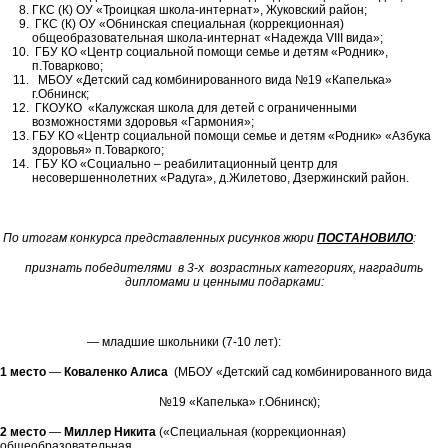
ГКС (К) ОУ «Троицкая школа-интернат», Жуковский район;
ГКС (К) ОУ «Обнинская специальная (коррекционная)
общеобразовательная школа-интернат «Надежда VIII вида»;
ГБУ КО «Центр социальной помощи семье и детям «Родник»,
п.Товарково;
МБОУ «Детский сад комбинированного вида №19 «Капелька»
г.Обнинск;
ГКОУКО «Калужская школа для детей с ограниченными
возможностями здоровья «Гармония»;
ГБУ КО «Центр социальной помощи семье и детям «Родник» «Азбука
здоровья» п.Товаркого;
ГБУ КО «Социально – реабилитационный центр для
несовершеннолетних «Радуга», д.Жилетово, Дзержинский район.
По итогам конкурса представленных рисунков жюри
ПОСТАНОВИЛО
:
признать победителями в 3-х возрастных категориях, наградить
дипломами и ценными подарками:
— младшие школьники (7-10 лет):
1 место
—
Коваленко Алиса
(МБОУ «Детский сад комбинированного вида
№19 «Капелька» г.Обнинск);
2 место
—
Миллер Никита
(«Специальная (коррекционная)
общеобразовательная