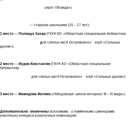
сирот VIII вида»).
— старшие школьники (15 – 17 лет):
1 место
—
Полищук Захар
(ГКУК КО «Областная специальная библиотека
д
ля слепых им.Н.Островского» клуб «Сильные
духом»);
2 место
—
Иудин Константин
(ГКУК КО «Областная специальная
библиотека
для слепых им.Н.Островского» клуб «Сильные духом»);
3 место
—
Мамедова Фатима
(«Мещовская школа-интернат III – IV вида»)
Дополнительно отмечены
дипломами и памятными сувенирами
участники конкурса в различных номинациях
: