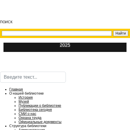
ПОИСК
2025
ИнфоЦентр
Поиск
Главная
О нашей библиотеке
История
Музей
Публикации о библиотеке
Библиотека сегодня
СМИ о нас
Охрана труда
Официальные документы
Структура библиотеки