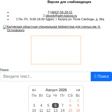
Версия для слабовидящих
(4842) 56-28-51
slbook@adm.kaluga.ru
Пн.-Пт.: 9.00-18.00 Адрес: г. Калуга ул. Поле Свободы. д. 36а
Поиск
Поиск
‹-
-›
Август 2026
Пн
Вт
Ср
Чт
Пт
Сб
Вс
1
2
3
4
5
6
7
8
9
10
11
12
13
14
15
16