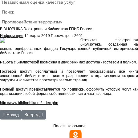
Независимая оценка качества услуг
Поиск
Противодействие терроризму
BIBLIOPHIKA Электронная библиотека ГПИБ России
Информация
14 марта 2019
Просмотров: 2601
Открытая электронная
библиотека, созданная на
основе оцифрованных фондов Государственной публичной исторической
библиотеки России.
Работа с библиотекой возможна в двух режимах доступа - гостевом и полном.
Гостевой доступ бесплатный и позволяет просматривать все книги
электронной библиотеки в низком разрешении с ограничением скорости
загрузки и количества просматриваемых страниц.
Полный доступ предоставляется по подписке, оформить которую могут как
организации любой формы собственности, так и частные лица.
http://www.bibliophika.ru/index.php
Предыдущий: Национальная электронная библиотека
Следующий: BIBLIOPHIKA Электронная библиотека ГП
Назад
Вперед
Полезные ссылки