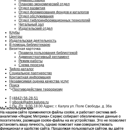
Администрация
Планово-экономический отдел
Отдел развития
Отдел формирования фондов и каталогов
Отдел обслуживания
Отдел тифлоинформационных технологий
Читальный зал
Издательский отдел
Клубы
Центры
Издательская деятельность
В помощь библиотекарю
Визитная карточка
Правила пользования библиотекой
Административный регламент
Режим работы
Схема проезда
Тифло-каталог
Социальное партнерство
Контактная информация
Независимая оценка качества услуг
Поиск
">
Противодействие терроризму
(4842) 56-28-51
slbook@adm.kaluga.ru
Пн.-Пт.: 9.00-18.00 Адрес: г. Калуга ул. Поле Свободы. д. 36а
Мы используем куки
Мы используем куки
На нашем сайте применяются файлы cookie, и работает система веб-
На нашем сайте применяются файлы cookie, и работает система веб-
аналитики «Яндекс Метрика».Сервис собирает обезличенные данные о
аналитики «Яндекс Метрика».Сервис собирает обезличенные данные о
посетителях, размещая cookie-файлы на их устройствах. Это не позволяет
посетителях, размещая cookie-файлы на их устройствах. Это не позволяет
установить вашу личность, однако помогает нам совершенствовать
установить вашу личность, однако помогает нам совершенствовать
функционал и удобство сайта. Продолжая пользоваться сайтом, вы даёте
функционал и удобство сайта. Продолжая пользоваться сайтом, вы даёте