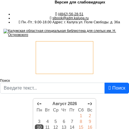
Версия для слабовидящих
(4842) 56-28-51
slbook@adm.kaluga.ru
Пн.-Пт.: 9.00-18.00 Адрес: г. Калуга ул. Поле Свободы. д. 36а
Поиск
Поиск
‹-
-›
Август 2026
Пн
Вт
Ср
Чт
Пт
Сб
Вс
1
2
3
4
5
6
7
8
9
10
11
12
13
14
15
16