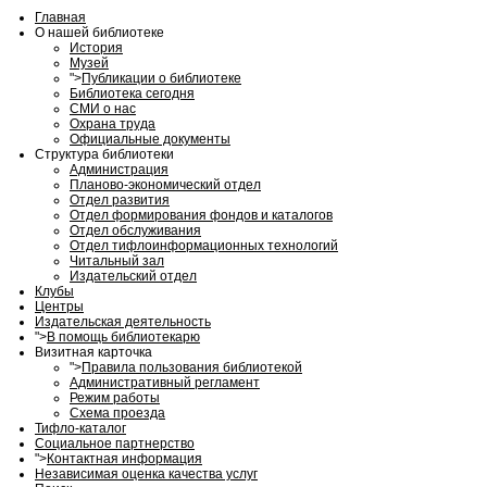
Главная
О нашей библиотеке
История
Музей
">
Публикации о библиотеке
Библиотека сегодня
СМИ о нас
Охрана труда
Официальные документы
Структура библиотеки
Администрация
Планово-экономический отдел
Отдел развития
Отдел формирования фондов и каталогов
Отдел обслуживания
Отдел тифлоинформационных технологий
Читальный зал
Издательский отдел
Клубы
Центры
Издательская деятельность
">
В помощь библиотекарю
Визитная карточка
">
Правила пользования библиотекой
Административный регламент
Режим работы
Схема проезда
Тифло-каталог
Социальное партнерство
">
Контактная информация
Независимая оценка качества услуг