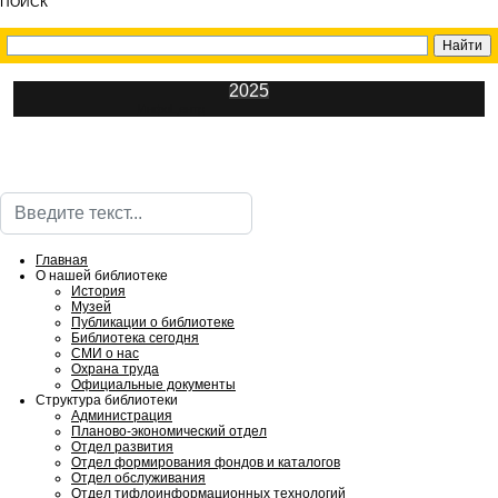
ПОИСК
2025
ИнфоЦентр
Поиск
Главная
О нашей библиотеке
История
Музей
Публикации о библиотеке
Библиотека сегодня
СМИ о нас
Охрана труда
Официальные документы
Структура библиотеки
Администрация
Планово-экономический отдел
Отдел развития
Отдел формирования фондов и каталогов
Отдел обслуживания
Отдел тифлоинформационных технологий