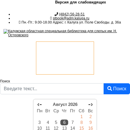
Версия для слабовидящих
(4842) 56-28-51
slbook@adm.kaluga.ru
Пн.-Пт.: 9.00-18.00 Адрес: г. Калуга ул. Поле Свободы. д. 36а
Поиск
Поиск
‹-
-›
Август 2026
Пн
Вт
Ср
Чт
Пт
Сб
Вс
1
2
3
4
5
6
7
8
9
10
11
12
13
14
15
16