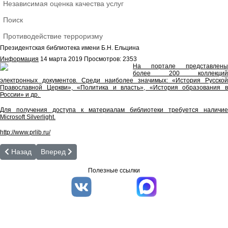
Независимая оценка качества услуг
Поиск
Противодействие терроризму
Президентская библиотека имени Б.Н. Ельцина
Информация
14 марта 2019
Просмотров: 2353
На портале представлены
более 200 коллекций
электронных документов. Среди наиболее значимых: «История Русской
Православной Церкви», «Политика и власть», «История образования в
России» и др.
Для получения доступа к материалам библиотеки требуется наличие
Microsoft Silverlight.
http://www.prlib.ru/
Предыдущий: Руниверс
Следующий: Национальная электронная детская библи
Назад
Вперед
Полезные ссылки