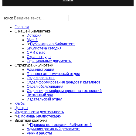
ИнфоЦентр
Поиск
Главная
О нашей библиотеке
История
Музей
">
Публикации о библиотеке
Библиотека сегодня
СМИ о нас
Охрана труда
Официальные документы
Структура библиотеки
Администрация
Планово-экономический отдел
Отдел развития
Отдел формирования фондов и каталогов
Отдел обслуживания
Отдел тифлоинформационных технологий
Читальный зал
Издательский отдел
Клубы
Центры
Издательская деятельность
">
В помощь библиотекарю
Визитная карточка
">
Правила пользования библиотекой
Административный регламент
Режим работы