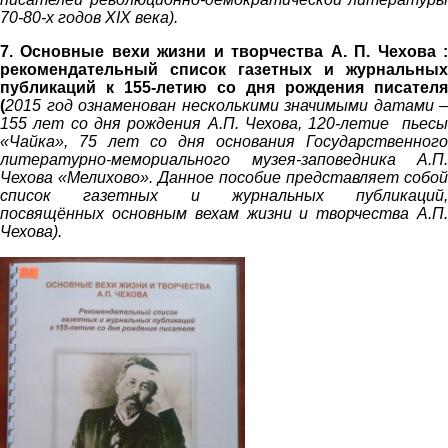
70-80-х годов XIX века
).
7.
Основные вехи жизни и творчества А. П. Чехова 
рекомендательный список газетных и журнальных
публикаций к 155-летию со дня рожде
ния писателя
(
2015 год ознаменован несколькими значимыми датами –
155 лет со дня рождения А.П. Чехова, 120-летие п
ьесы
«Чайка»,
75 лет со дня основания Государственного
литературно-мемориального музея-заповедника А.П.
Чехова «Мелихово». Данное пособие представляет собой
список газетных и журнальных публикаций,
посвящённых
основным вехам жизни и т
ворчества А.П
Чехова).