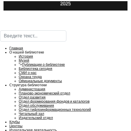
2025
ИнфоЦентр
Поиск
Главная
О нашей библиотеке
История
Музей
">
Публикации о библиотеке
Библиотека сегодня
СМИ о нас
Охрана труда
Официальные документы
Структура библиотеки
Администрация
Планово-экономический отдел
Отдел развития
Отдел формирования фондов и каталогов
Отдел обслуживания
Отдел тифлоинформационных технологий
Читальный зал
Издательский отдел
Клубы
Центры
Издательская деятельность