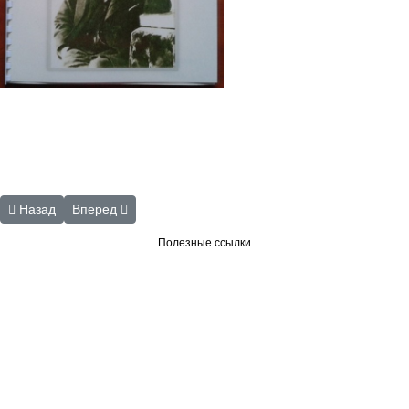
Предыдущий: Выдающиеся земляки
Следующий: Афиша
Назад
Вперед
Полезные ссылки