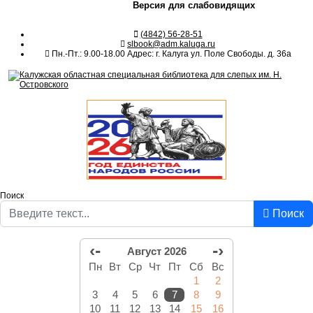
Версия для слабовидящих
(4842) 56-28-51
slbook@adm.kaluga.ru
Пн.-Пт.: 9.00-18.00 Адрес: г. Калуга ул. Поле Свободы. д. 36а
Поиск
Поиск
‹-
-›
Август 2026
Пн
Вт
Ср
Чт
Пт
Сб
Вс
1
2
3
4
5
6
7
8
9
10
11
12
13
14
15
16