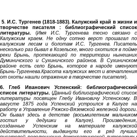
5
.
И.С. Тургенев (1818-1883). Калужский край в жизни 
творчестве писателя : библиографический список
литературы.
(
Имя И.С. Тургенева тесно связано с
Калужским краем. Не одну сотню верст прошагал по
калужским лесам и болотам И.С. Тургенев. Писатель
несколько раз бывал в Козельске, много охотился в пойме
реки Брынь, протекающей по территории нынешних
Думиничского и Сухиничского районов. В Сухиничском
районе есть село Брынь, которое в народе именуют
Брынь-Тургенева.
Красота калужских мест и впечатления
от охоты нашли отражение в творчестве писателя
).
6.
Глеб Иванович Успенский: библиографический
список литературы.
(
Данный библиографический список
литературы посвящен Глебу Ивановичу Успенскому. В
августе 1875 года Успенский
устроился в Калуге н
работу в Управление Ряжско-Вяземской железной дороги.
Он бывал здесь в детстве (восьмилетним мальчиком
гостил у дедушки в Калуге). Произведения,
созданные
Успенским на материале калужской
действительности, выдвинули его
в
ряд лучши
писателей революционно-демократической литературы