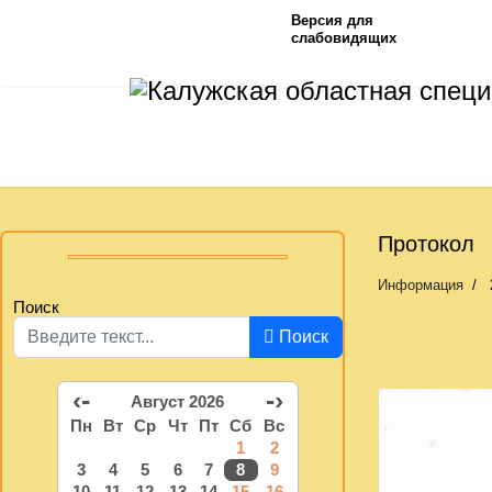
Версия для
слабовидящих
Протокол
Информация
Поиск
Поиск
‹-
-›
Август 2026
Пн
Вт
Ср
Чт
Пт
Сб
Вс
1
2
3
4
5
6
7
8
9
10
11
12
13
14
15
16