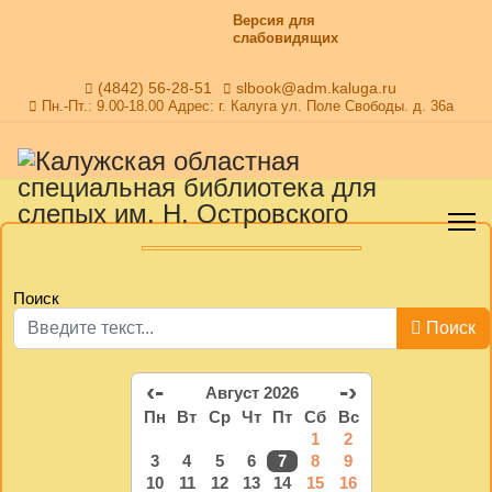
Версия для
слабовидящих
(4842) 56-28-51
slbook@adm.kaluga.ru
Пн.-Пт.: 9.00-18.00 Адрес: г. Калуга ул. Поле Свободы. д. 36а
Поиск
Поиск
‹-
-›
Август 2026
Пн
Вт
Ср
Чт
Пт
Сб
Вс
1
2
3
4
5
6
7
8
9
10
11
12
13
14
15
16