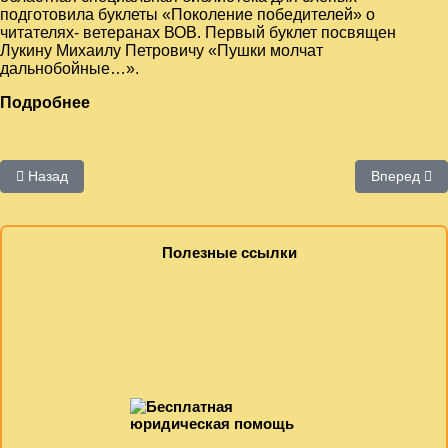
подготовила буклеты «Поколение победителей» о
читателях- ветеранах ВОВ. Первый буклет посвящен
Лукину Михаилу Петровичу «Пушки молчат
дальнобойные…».
Подробнее
Предыдущий: Пособия по работе с людьми с ограниченными во
Следующий
Назад
Вперед
Полезные ссылки