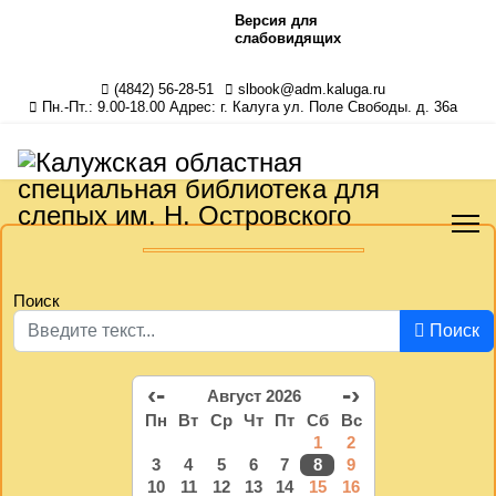
Версия для
слабовидящих
(4842) 56-28-51
slbook@adm.kaluga.ru
Пн.-Пт.: 9.00-18.00 Адрес: г. Калуга ул. Поле Свободы. д. 36а
Поиск
Поиск
‹-
-›
Август 2026
Пн
Вт
Ср
Чт
Пт
Сб
Вс
1
2
3
4
5
6
7
8
9
10
11
12
13
14
15
16