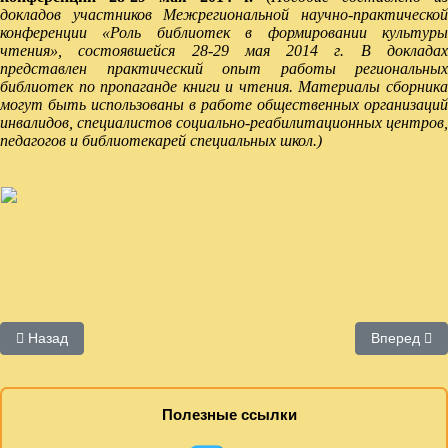
докладов участников Межрегиональной научно-практической
конференции «Роль библиотек в формировании культуры
чтения», состоявшейся 28-29 мая 2014 г.
В доклада
представлен практический опыт работы региональных
библиотек по пропаганде книги и чтения. Материалы сборника
могут быть использованы в работе общественных организаций
инвалидов, специалистов социально-реабилитационных центров,
педагогов и библиотекарей специальных школ.)
Предыдущий: Методические пособия в рамках Центра толерант
Следующий:
Назад
Вперед
Полезные ссылки