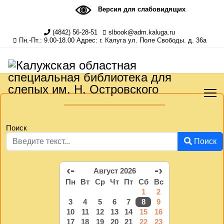
Версия для слабовидящих
(4842) 56-28-51
slbook@adm.kaluga.ru
Пн.-Пт.: 9.00-18.00 Адрес: г. Калуга ул. Поле Свободы. д. 36а
Поиск
Поиск
‹-
-›
Август 2026
Пн
Вт
Ср
Чт
Пт
Сб
Вс
1
2
3
4
5
6
7
8
9
10
11
12
13
14
15
16
17
18
19
20
21
22
23