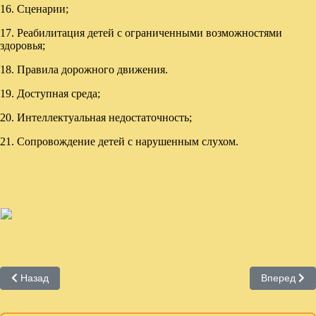
16. Сценарии;
17. Реабилитация детей с ограниченными возможностями
здоровья;
18. Правила дорожного движения.
19. Доступная среда;
20. Интеллектуальная недостаточность;
21. Сопровождение детей с нарушенным слухом.
Предыдущий: Методические пособия по экологическому просв
Следующий:
Назад
Вперед