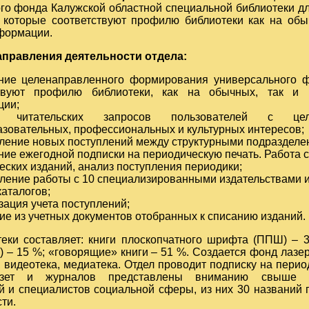
го фонда Калужской областной специальной библиотеки дл
 которые соответствуют профилю библиотеки как на обы
формации.
правления деятельности отдела:
ние целенаправленного формирования универсального ф
ствуют профилю библиотеки, как на обычных, так и 
ции;
ие читательских запросов пользователей с це
зовательных, профессиональных и культурных интересов;
ление новых поступлений между структурными подразделе
ие ежегодной подписки на периодическую печать. Работа с
еских изданий, анализ поступления периодики;
ление работы с 10 специализированными издательствами и
аталогов;
зация учета поступлений;
ие из учетных документов отобранных к списанию изданий.
еки составляет: книги плоскопчатного шрифта (ППШ) – 3
 – 15 %; «говорящие» книги – 51 %. Создается фонд лазе
, видеотека, медиатека. Отдел проводит подписку на перио
азет и журналов представлены вниманию свыше 30
й и специалистов социальной сферы, из них 30 названий 
ти.