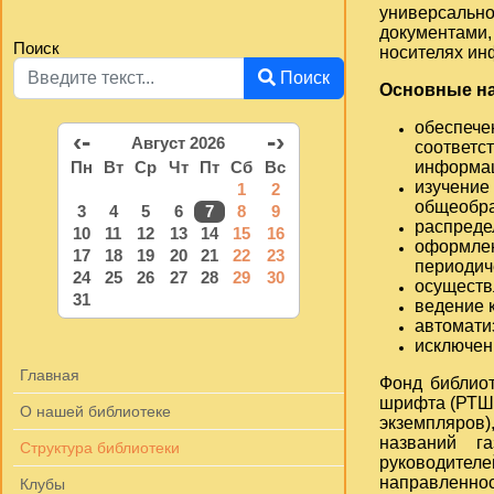
универсально
документами,
Поиск
носителях ин
Поиск
Основные на
обеспече
‹-
-›
Август 2026
соответ
информа
Пн
Вт
Ср
Чт
Пт
Сб
Вс
изучен
1
2
общеобра
3
4
5
6
7
8
9
распреде
10
11
12
13
14
15
16
оформлен
17
18
19
20
21
22
23
периодич
24
25
26
27
28
29
30
осуществ
31
ведение к
автомати
исключен
Главная
Фонд библиот
шрифта (РТШ)
О нашей библиотеке
экземпляров)
названий г
Структура библиотеки
руководителе
направленнос
Клубы