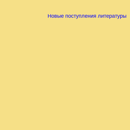
Новые поступления литературы
 Отдел издательских и медиатехнологий