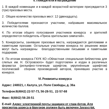
V
. Победители и награждение
1. В каждой номинации и в каждой возрастной категории присуждается 3
(три) призовых места.
2. Общее количество призовых мест: 12 (двенадцать).
3. Победителями признаются участники, набравшие максимальное
количество баллов.
4. По итогам общего голосования участников конкурса и зрителей
определяется победитель «Приза зрительских симпатий».
5. Конкурсанты, занявшие призовые места, награждаются дипломами и
памятными призами. Остальные участники конкурса по решению жюри
могут быть награждены благодарственными письмами и памятными
подарками.
6. По итогам конкурса ГКУК КО «Областная специальная библиотека для
слепых им. Н. Островского» будет подготовлен и издан в различных
форматах (рельефно-точечным шрифтом, укрупнённым шрифтом)
поэтический сборник произведений авторов, принявших участие в
конкурсе.
VI
. Реквизиты конкурса
Адрес: 248021, г. Калуга, ул. Поле Свободы, д. 36а
Телефон:8(4842) 22-57-73, 56-28-51, 22-57-68
Факс: 8(4842) 56-28-51
Е
-mail:
Адрес электронной почты защищен от спам-ботов. Для
просмотра адреса в браузере должен быть включен Javascript.