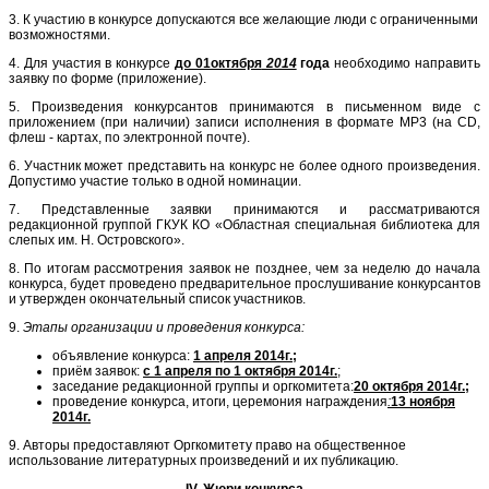
3. К участию в конкурсе допускаются все желающие люди с ограниченными
возможностями.
4. Для участия в конкурсе
до 01октября
2014
года
необходимо направить
заявку по форме (приложение).
5. Произведения конкурсантов принимаются в письменном виде с
приложением (при наличии) записи исполнения в формате МР3 (на CD,
флеш - картах, по электронной почте).
6. Участник может представить на конкурс не более одного произведения.
Допустимо участие только в одной номинации.
7. Представленные заявки принимаются и рассматриваются
редакционной группой ГКУК КО «Областная специальная библиотека для
слепых им. Н. Островского».
8. По итогам рассмотрения заявок не позднее, чем за неделю до начала
конкурса, будет проведено предварительное прослушивание конкурсантов
и утвержден окончательный список участников.
9.
Этапы организации и проведения конкурса:
объявление конкурса:
1 апреля 2014г.;
приём заявок:
с 1 апреля по 1 октября 2014г.
;
заседание редакционной группы и оргкомитета:
20 октября 2014г.;
проведение конкурса, итоги, церемония награждения
:
13 ноября
2014г.
9. Авторы предоставляют Оргкомитету право на общественное
использование литературных произведений и их публикацию.
IV. Жюри конкурса