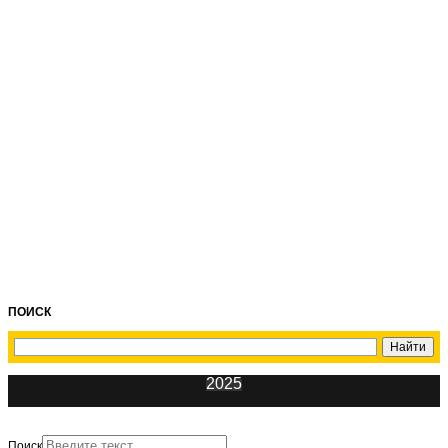
ПОИСК
2025
ИнфоЦентр
Поиск