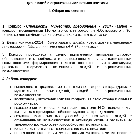
для людей с ограниченными возможностями
I
.
Общие положения
1. Конкурс
«Стойкость, мужество, преодоление - 2014»
(далее –
конкурс), посвященный 110-летию со дня рождения Н.Островского и 80-
летию со дня опубликования романа «Как закалялась сталь»
2. Девиз конкурса-2014:
«Умей жить и тогда, когда жизнь становится
невыносимой. Сделай её полезной» (Н.А. Островский).
3. Конкурс проводится с целью привлечения внимания широкой
общественности к проблемам и достижениям людей с ограниченными
возможностями, формирования толерантного отношения к инвалидам,
раскрытия творческого потенциала людей с ограниченными
возможностями.
4.
Задачи конкурса:
выявление и продвижение талантливых авторов литературных и
музыкальных произведений, людей с ограниченными
возможностями;
воспитание у читателей чувства гордости за свою страну и любви к
родному краю;
возрождение интереса к личности писателя Н.Островского, чья
жизнь стала примером стойкости, мужества, преодоления;
создание благоприятных условий для включения людей с
ограниченными возможностями в активную жизнь и развитие их
творческих возможностей, способностей, потенциала;
издание литературы о творчестве великого писателя;
пополнение экспозиции музея новыми материалами из жизни и