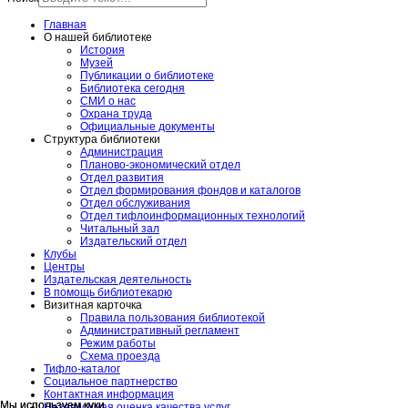
Главная
О нашей библиотеке
История
Музей
Публикации о библиотеке
Библиотека сегодня
СМИ о нас
Охрана труда
Официальные документы
Структура библиотеки
Администрация
Планово-экономический отдел
Отдел развития
Отдел формирования фондов и каталогов
Отдел обслуживания
Отдел тифлоинформационных технологий
Читальный зал
Издательский отдел
Клубы
Центры
Издательская деятельность
В помощь библиотекарю
Визитная карточка
Правила пользования библиотекой
Административный регламент
Режим работы
Схема проезда
Тифло-каталог
Социальное партнерство
Контактная информация
Мы используем куки
Мы используем куки
Независимая оценка качества услуг