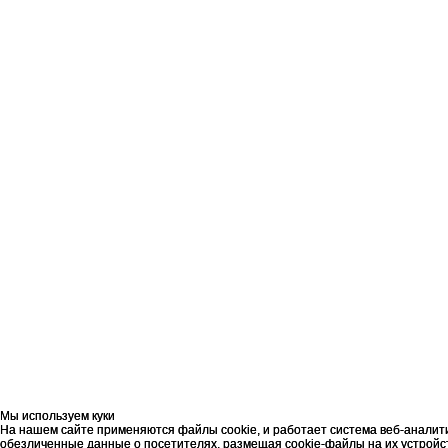
Мы используем куки
Мы используем куки
На нашем сайте применяются файлы cookie, и работает система веб-аналит
На нашем сайте применяются файлы cookie, и работает система веб-аналит
обезличенные данные о посетителях, размещая cookie-файлы на их устройст
обезличенные данные о посетителях, размещая cookie-файлы на их устройст