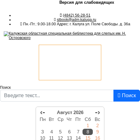
Версия для слабовидящих
(4842) 56-28-51
slbook@adm.kaluga.ru
Пн.-Пт.: 9.00-18.00 Адрес: г. Калуга ул. Поле Свободы. д. 36а
Поиск
Поиск
‹-
-›
Август 2026
Пн
Вт
Ср
Чт
Пт
Сб
Вс
1
2
3
4
5
6
7
8
9
10
11
12
13
14
15
16