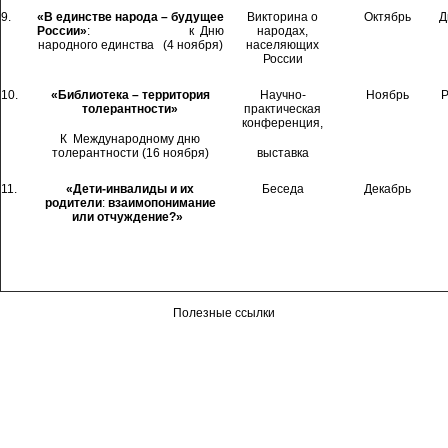
9.
«В единстве народа – будущее
Викторина о
Октябрь
Д
России»
:
к Дню
народах,
народного единства
(4 ноября)
населяющих
России
10.
«Библиотека – территория
Научно-
Ноябрь
Р
толерантности»
практическая
конференция,
К Международному дню
толерантности (16 ноября)
выставка
11.
«Дети-инвалиды и их
Беседа
Декабрь
родители
:
взаимопонимание
или отчуждение?»
Полезные ссылки