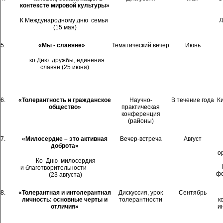
контексте мировой культуры»
К Международному дню семьи
(15 мая)
5.
«Мы - славяне»
Тематический вечер
Июнь
ко Дню дружбы, единения
славян (25 июня)
6.
«Толерантность и гражданское
Научно-
В течение года
К
общество»
практическая
конференция
(районы)
7.
«Милосердие – это активная
Вечер-встреча
Август
доброта»
о
Ко Дню милосердия
и благотворительности
фо
(23 августа)
8.
«Толерантная и интолерантная
Дискуссия, урок
Сентябрь
личность: основные черты и
толерантности
к
отличия»
и