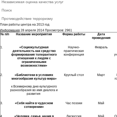
Независимая оценка качества услуг
Поиск
Противодействие терроризму
План работы центра на 2013 год
Информация
28 апреля 2014
Просмотров: 2961
№ п/п
Название мероприятия
Форма работы
Дата
проведения
1.
«Социокультурная
Научно-
Февраль
деятельность как средство
практическая
формирования толерантного
конференция
у
отношения к людям с
ограниченными
возможностями»
2.
«Библиотеки в условиях
Круглый стол
Март
многообразия культур мира»
г
к Всемирному дню культурного
разнообразия во имя диалога и
развития
3.
«Себя найти в чудесном
Час поэзии
Май
сотворении»
4.
«Человек, семья, нация в
Дискуссия
Май
О