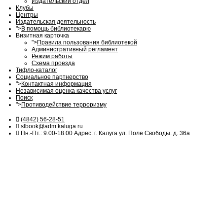
Издательский отдел
Клубы
Центры
Издательская деятельность
">
В помощь библиотекарю
Визитная карточка
">
Правила пользования библиотекой
Административный регламент
Режим работы
Схема проезда
Тифло-каталог
Социальное партнерство
">
Контактная информация
Независимая оценка качества услуг
Поиск
">
Противодействие терроризму
(4842) 56-28-51
slbook@adm.kaluga.ru
Пн.-Пт.: 9.00-18.00 Адрес: г. Калуга ул. Поле Свободы. д. 36а