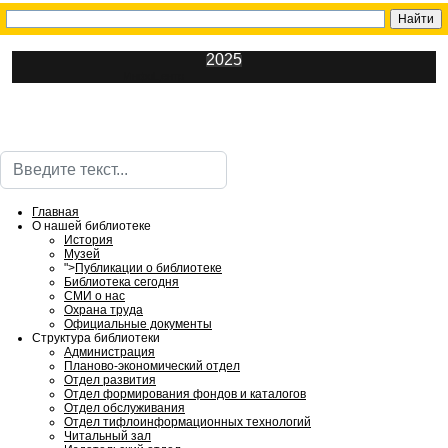
2025
ИнфоЦентр
Поиск
Главная
О нашей библиотеке
История
Музей
">
Публикации о библиотеке
Библиотека сегодня
СМИ о нас
Охрана труда
Официальные документы
Структура библиотеки
Администрация
Планово-экономический отдел
Отдел развития
Отдел формирования фондов и каталогов
Отдел обслуживания
Отдел тифлоинформационных технологий
Читальный зал