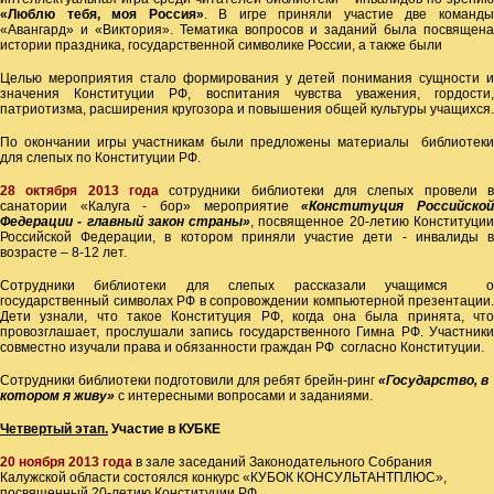
«Люблю тебя, моя Россия»
. В игре приняли участие две команд
«Авангард» и «Виктория». Тематика вопросов и заданий была посвящена
истории праздника, государственной символике России, а также были
Целью мероприятия стало формирования у детей понимания сущности и
значения Конституции РФ, воспитания чувства уважения, гордости,
патриотизма, расширения кругозора и повышения общей культуры учащихся.
По окончании игры участникам были предложены материалы библиотеки
для слепых по Конституции РФ.
28 октября 2013 года
сотрудники библиотеки для слепых провели в
санатории «Калуга - бор» мероприятие
«Конституция Российско
Федерации - главный закон страны»
, посвященное 20-летию Конституци
Российской Федерации, в котором приняли участие дети - инвалиды в
возрасте – 8-12 лет.
Сотрудники библиотеки для слепых рассказали учащимся о
государственный символах РФ в сопровождении компьютерной презентации.
Дети узнали, что такое Конституция РФ, когда она была принята, что
провозглашает, прослушали запись государственного Гимна РФ. Участники
совместно изучали права и обязанности граждан РФ согласно Конституции.
Сотрудники библиотеки подготовили для ребят брейн-ринг
«Государство, в
котором я живу»
с интересными вопросами и заданиями.
Четвертый этап.
Участие в КУБКЕ
20 ноября 2013 года
в зале заседаний Законодательного Собрания
Калужской области состоялся конкурс «КУБОК КОНСУЛЬТАНТПЛЮС»,
посвященный 20-летию Конституции РФ.