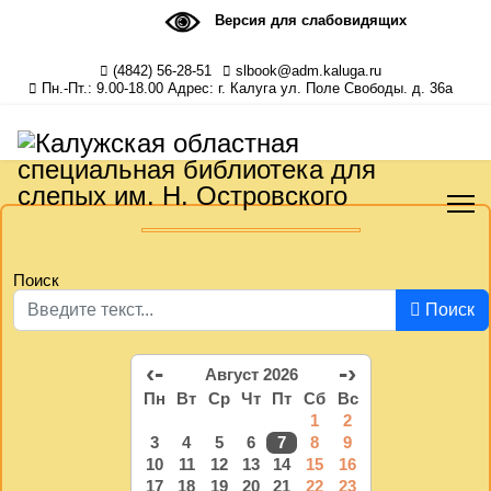
Версия для слабовидящих
(4842) 56-28-51
slbook@adm.kaluga.ru
Пн.-Пт.: 9.00-18.00 Адрес: г. Калуга ул. Поле Свободы. д. 36а
Поиск
Поиск
‹-
-›
Август 2026
Пн
Вт
Ср
Чт
Пт
Сб
Вс
1
2
3
4
5
6
7
8
9
10
11
12
13
14
15
16
17
18
19
20
21
22
23