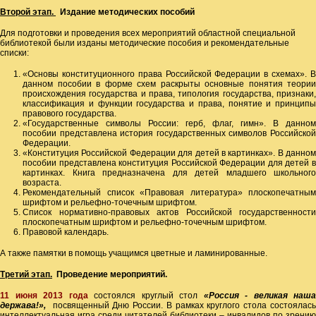
Второй этап.
Издание методических пособий
Для подготовки и проведения всех мероприятий областной специальной
библиотекой были изданы методические пособия и рекомендательные
списки:
«Основы конституционного права Российской Федерации в схемах». В
данном пособии в форме схем раскрыты основные понятия теории
происхождения государства и права, типология государства, признаки,
классификация и функции государства и права, понятие и принципы
правового государства.
«Государственные символы России: герб, флаг, гимн». В данном
пособии представлена история государственных символов Российской
Федерации.
«Конституция Российской Федерации для детей в картинках». В данном
пособии представлена конституция Российской Федерации для детей в
картинках. Книга предназначена для детей младшего школьного
возраста.
Рекомендательный список «Правовая литература» плоскопечатным
шрифтом и рельефно-точечным шрифтом.
Список нормативно-правовых актов Российской государственности
плоскопечатным шрифтом и рельефно-точечным шрифтом.
Правовой календарь.
А также памятки в помощь учащимся цветные и ламинированные.
Третий этап.
Проведение мероприятий.
11 июня 2013 года
состоялся круглый стол
«Россия - великая наша
держава!»,
посвященный Дню России. В рамках круглого стола состоялас
интеллектуальная игра среди читателей библиотеки – инвалидов по зрению