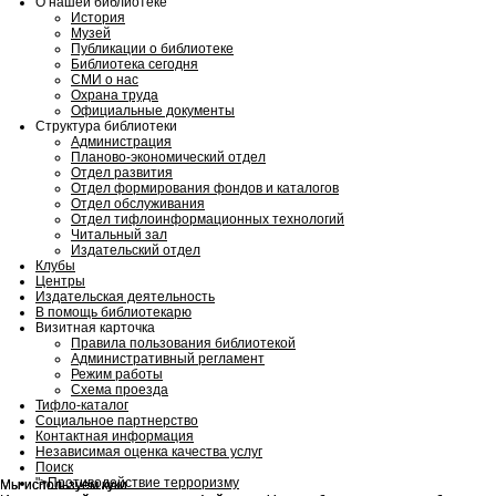
О нашей библиотеке
История
Музей
Публикации о библиотеке
Библиотека сегодня
СМИ о нас
Охрана труда
Официальные документы
Структура библиотеки
Администрация
Планово-экономический отдел
Отдел развития
Отдел формирования фондов и каталогов
Отдел обслуживания
Отдел тифлоинформационных технологий
Читальный зал
Издательский отдел
Клубы
Центры
Издательская деятельность
В помощь библиотекарю
Визитная карточка
Правила пользования библиотекой
Административный регламент
Режим работы
Схема проезда
Тифло-каталог
Социальное партнерство
Контактная информация
Независимая оценка качества услуг
Поиск
">
Противодействие терроризму
Мы используем куки
Мы используем куки