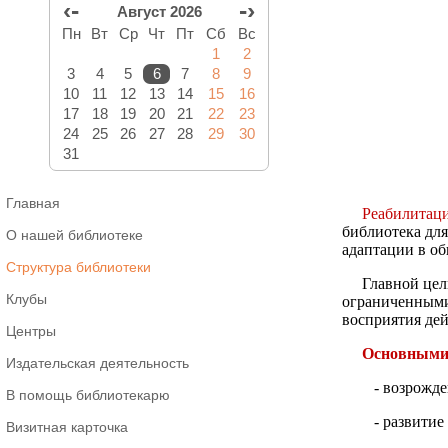
‹-
-›
Август 2026
Пн
Вт
Ср
Чт
Пт
Сб
Вс
1
2
3
4
5
6
7
8
9
10
11
12
13
14
15
16
17
18
19
20
21
22
23
24
25
26
27
28
29
30
31
Главная
Реабилитац
библиотека для
О нашей библиотеке
адаптации в о
Структура библиотеки
Главной целью
Клубы
ограниченными
восприятия дей
Центры
Основными 
Издательская деятельность
- возрождени
В помощь библиотекарю
- развитие х
Визитная карточка