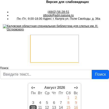
Версия для слабовидящих
(4842) 56-28-51
slbook@adm.kaluga.ru
Пн.-Пт.: 9.00-18.00 Адрес: г. Калуга ул. Поле Свободы. д. 36а
Поиск
Поиск
‹-
-›
Август 2026
Пн
Вт
Ср
Чт
Пт
Сб
Вс
1
2
3
4
5
6
7
8
9
10
11
12
13
14
15
16