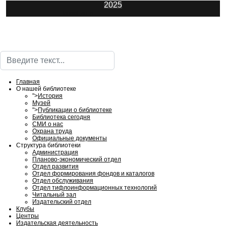
2025
ИнфоЦентр
Поиск
Главная
О нашей библиотеке
">
История
Музей
">
Публикации о библиотеке
Библиотека сегодня
СМИ о нас
Охрана труда
Официальные документы
Структура библиотеки
Администрация
Планово-экономический отдел
Отдел развития
Отдел формирования фондов и каталогов
Отдел обслуживания
Отдел тифлоинформационных технологий
Читальный зал
Издательский отдел
Клубы
Центры
Издательская деятельность