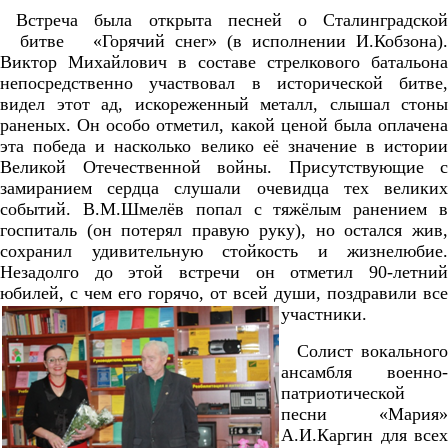
Встреча была открыта песней о Сталинградской
битве «Горячий снег» (в исполнении И.Кобзона).
Виктор Михайлович в составе стрелкового батальона
непосредственно участвовал в исторической битве,
видел этот ад, искореженный металл, слышал стоны
раненых. Он особо отметил, какой ценой была оплачена
эта победа и насколько велико её значение в истории
Великой Отечественной войны. Присутствующие с
замиранием сердца слушали очевидца тех великих
событий. В.М.Шмелёв попал с тяжёлым ранением в
госпиталь (он потерял правую руку), но остался жив,
сохранил удивительную стойкость и жизнелюбие.
Незадолго до этой встречи он отметил 90-летний
юбилей, с чем его горячо, от всей души, поздравили все
участники.
Солист вокального
ансамбля военно-
патриотической
песни «Мария»
А.И.Каргин для всех