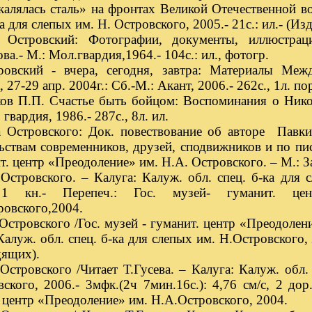
калялась сталь» на фронтах Великой Отечественной во
ка для слепых им. Н. Островского, 2005.- 21с.: ил.- (И
 Островский: Фотографии, документы, иллюстраци
ва.- М.: Мол.гвардия,1964.- 104с.: ил., фотогр.
ровский - вчера, сегодня, завтра: Материалы Между
 27-29 апр. 2004г.: Сб.-М.: Акант, 2006.- 262с., 1л. по
 П.П. Счастье быть бойцом: Воспоминания о Никола
гвардия, 1986.- 287с., 8л. ил.
 Островского: Док. повествование об авторе Павки
ьствам современников, друзей, сподвижников и по пис
т. центр «Преодоление» им. Н.А. Островского. – М.: З
Островского. – Калуга: Калуж. обл. спец. б-ка для 
 1 кн.- Перепеч.: Гос. музей- гуманит. це
ровского,2004.
Островского /Гос. музей - гуманит. центр «Преодолен
Калуж. обл. спец. б-ка для слепых им. Н.Островского, 
дящих).
Островского /Читает Т.Гусева. – Калуга: Калуж. обл.
ского, 2006.- 3мфк.(2ч 7мин.16с.): 4,76 см/с, 2 дор
 центр «Преодоление» им. Н.А.Островского, 2004.