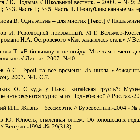
ля / К. Подыма // Школьный вестник. – 2009. – № 9; 2
II; № 3. Часть II; № 5. Часть II. Неопубликованные ма
лова В. Одна жизнь – для многих [Текст] // Наша жизнь
цов И. Революцией призванный: М.Т. Вольмер-Косте
 романа Н.А. Островского «Как закалялась сталь» // Ве
нова Т. «В больницу я не пойду. Мне там нечего де
овского// Лит.газ.-2007.-№40.
ев А.С. Герой на все времена: Из цикла «Рожденн
сец.-2007.-№1.-С.7.
цких О. Откуда у Павки китайская грусть?: Музе
 интересуются туристы из Поднебесной // Рос.газ.-20
ий И.П. Жизнь – бессмертие // Буревестник.-2004.- № 7
 Ю. Юность, опаленная огнем: Об юношеских года
// Ветеран.-1994.-№ 29(318).