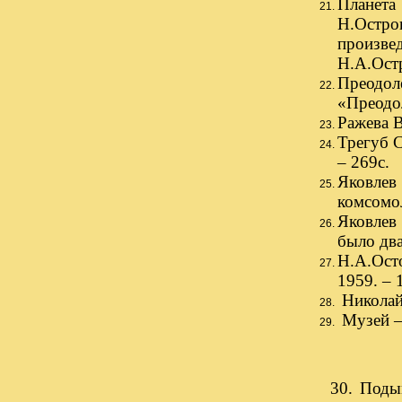
Планета 
Н.Остро
произвед
Н.А.Остр
Преодол
«Преодол
Ражева В
Трегуб С
– 269с.
Яковлев
комсомол
Яковлев 
было два
Н.А.Осто
1959. – 
Николай 
Музей – 
30. Поды