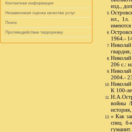
Контактная информация
изд., доп
Островск
Независимая оценка качества услуг
ил., 1л.
Поиск
имеются 
Островск
Противодействие терроризму
1964.- 1
Николай
гвардия,1
Николай 
206 с.: и
Николай
2004.- 2
Николай 
К 100-ле
Н.А.Ост
войны /
история, 
« Как за
спец. б-
гуманит.