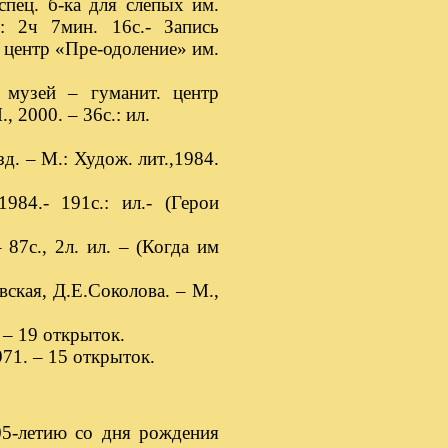
спец. б-ка для слепых им.
: 2ч 7мин. 16с.- Запись
. центр «Пре-одоление» им.
 музей – гуманит. центр
, 2000. – 36с.: ил.
д. – М.: Худож. лит.,1984.
984.- 191с.: ил.- (Герои
87с., 2л. ил. – (Когда им
ская, Д.Е.Соколова. – М.,
 – 19 открыток.
971. – 15 открыток.
05-летию со дня рождения