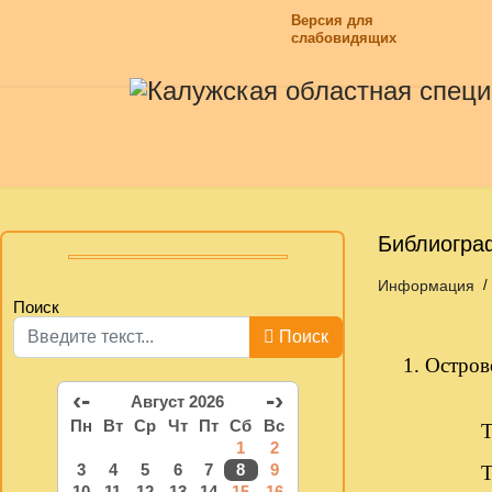
Версия для
слабовидящих
Библиогра
Информация
Поиск
Поиск
1. Остров
‹-
-›
Август 2026
Пн
Вт
Ср
Чт
Пт
Сб
Вс
Т.1: Как
1
2
3
4
5
6
7
8
9
Т.2: Рож
10
11
12
13
14
15
16