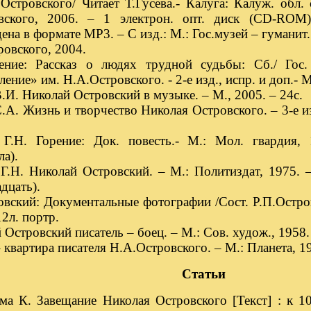
Островского/ Читает Т.Гусева.- Калуга: Калуж. обл. 
вского, 2006. – 1 электрон. опт. диск (СD-ROM)
ена в формате МР3. – С изд.: М.: Гос.музей – гуманит
овского, 2004.
ение: Рассказ о людях трудной судьбы: Сб./ Гос.
ение» им. Н.А.Островского. - 2-е изд., испр. и доп.- М.
.И. Николай Островский в музыке. – М., 2005. – 24с.
.А. Жизнь и творчество Николая Островского. – 3-е из
 Г.Н. Горение: Док. повесть.- М.: Мол. гвардия, 1
а).
Г.Н. Николай Островский. – М.: Политиздат, 1975. – 
дцать).
вский: Документальные фотографии /Сост. Р.П.Остров
12л. портр.
Островский писатель – боец. – М.: Сов. худож., 1958.
квартира писателя Н.А.Островского. – М.: Планета, 1
Статьи
ма К. Завещание Николая Островского [Текст] : к 1