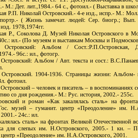
.- М.: Дет. лит.,1984.- 64 с., фотоил.- ( Выставка в школ
ая Р.П. Николай Островский.- 4-е изд., испр.- М.: Мол.
 портр.- ( Жизнь замечат. людей: Сер. биогр.; Вып. 
изд. 1978,1974гг.
ая Р., Соколова Д. Музей Николая Островского в Мо
40с.: ил.- (По музеям и выставкам Москвы и Подмосков
 Островский: Альбом / Сост.:Р.П.Островская, Д
974.- 96с.: ил., фотогр.
Островский: Альбом / Авт. текста и сост.: В.С.Панаев
л.
 Островский. 1904-1936. Страницы жизни: Альбом- в
3л. фотоил.
Островский – человек и писатель – в воспоминаниях с
тию со дня рождения.- М.: Рус. история, 2002.- 255с.
ровский и роман «Как закалялась сталь» на фронт
Гос. музей – гуманит. центр «Преодоление» им. Н.А
2001.- 24с.: ил.
калялась сталь» на фронтах Великой Отечественной во
ка для слепых им. Н.Островского, 2005.- 1 кн. – П
 центр «Преодоление» им. Н.А.Островского, 2001.