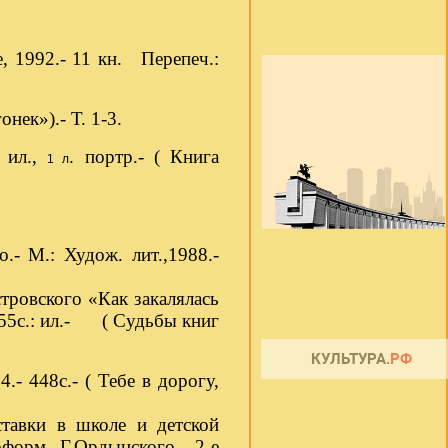
, 1992.- 11 кн.
Перепеч.:
нек»).- Т. 1-3.
: ил.,
. портр.- ( Книга
1 л
.- М.: Худож. лит.,1988.-
тровского «Как закалялась
 255с.: ил.-
( Судьбы книг
- 448с.- ( Тебе в дорогу,
тавки в школе и детской
оформ. Г.Ордынского.- 2-е