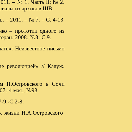
011. – № 1. Часть II; № 2.
териалы из архивов ШВ.
. – 2011. – № 7. – С. 4-13
нко – прототип одного из
теран.-2008.-№3.-С.9.
лать»: Неизвестное письмо
ые революцией» // Калуж.
ем Н.Островского в Сочи
07.-4 мая., №93.
-9.-С.2-8.
х жизни Н.А.Островского