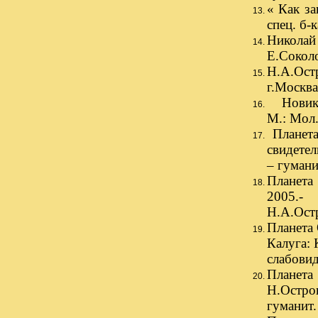
« Как за
спец. б-
Николай
Е.Соколо
Н.А.Ост
г.Москва,
Новиков
М.: Мол. 
Планета
свидетел
– гумани
Планета 
2005.-
Н.А.Ост
Планета 
Калуга: 
слабови
Планета 
Н.Остров
гуманит.