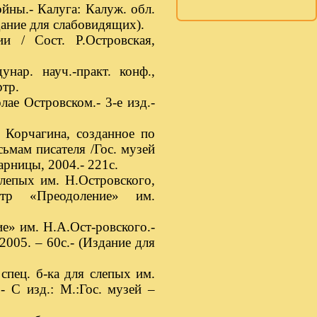
йны.- Калуга: Калуж. обл.
здание для слабовидящих).
и / Сост. Р.Островская,
нар. науч.-практ. конф.,
ртр.
е Островском.- 3-е изд.-
 Корчагина, созданное по
ьмам писателя /Гос. музей
арницы, 2004.- 221с.
слепых им. Н.Островского,
нтр «Преодоление» им.
ие» им. Н.А.Ост-ровского.-
2005. – 60с.- (Издание для
 спец. б-ка для слепых им.
.- С изд.: М.:Гос. музей –