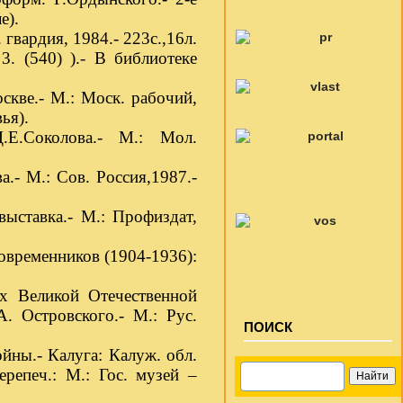
е).
 гвардия, 1984.- 223с.,16л.
3. (540) ).- В библиотеке
скве.- М.: Моск. рабочий,
ья).
.Е.Соколова.- М.: Мол.
а.- М.: Сов. Россия,1987.-
ыставка.- М.: Профиздат,
овременников (1904-1936):
ах Великой Отечественной
. Островского.- М.: Рус.
ПОИСК
йны.- Калуга: Калуж. обл.
ерепеч.: М.: Гос. музей –