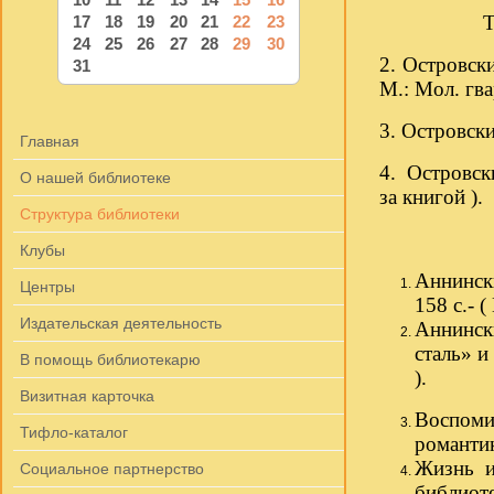
Т.3: П
17
18
19
20
21
22
23
24
25
26
27
28
29
30
2. Островск
31
М.: Мол. гва
3. Островски
Главная
4. Островск
О нашей библиотеке
за
книгой ).
Структура библиотеки
Клубы
Аннински
Центры
158 с.- 
Издательская деятельность
Аннински
сталь» и
В помощь библиотекарю
).
Визитная карточка
Воспомин
Тифло-каталог
романтик
Жизнь и
Социальное партнерство
библиоте