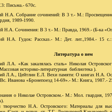
исьма.- 670с.
ий Н.А. Собрание сочинений: В 3 т.- М.: Просвещение
рдия, 1989-1990.
й Н.А. Сочинения: В 3 т.- М.: Правда, 1969.- (Б-ка «Ого
ий Н.А. Гудок: Рассказ.- М.: Дет. лит.,1984.- 15 с.
Литература о нем
й Л.А. «Как закалялась сталь» Николая Островского
( Массовая историко-литературная библиотека ).
й Л.А., Цейтлин Е.Л. Вехи памяти: О книгах Н.А. Ос
 Вс. Иванова «Бронепоезд 14-69».- М.: Книга, 1987.-
ания о Николае Островском.- М.: Мол. гвардия, 1974.
).
 творчество Н.А. Островского: Материалы для выс
ке /Сост. и вступ. ст. Т.Г. Доступовой-Караваевой; 