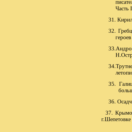
писате
Часть 
31. Кирил
32. Греб
героев
33.Андро
Н.Остр
34.Трутн
летопи
35. Гали
больше
36. Осадч
37. Крымов
г.Шепетовке 